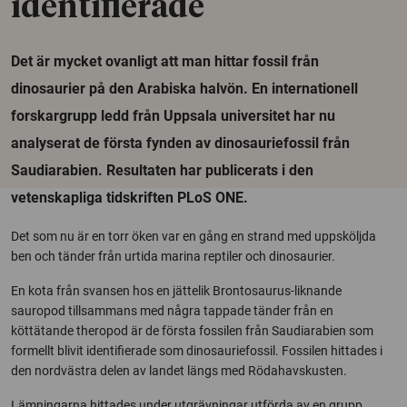
identifierade
Det är mycket ovanligt att man hittar fossil från
dinosaurier på den Arabiska halvön. En internationell
forskargrupp ledd från Uppsala universitet har nu
analyserat de första fynden av dinosauriefossil från
Saudiarabien. Resultaten har publicerats i den
vetenskapliga tidskriften PLoS ONE.
Det som nu är en torr öken var en gång en strand med uppsköljda
ben och tänder från urtida marina reptiler och dinosaurier.
En kota från svansen hos en jättelik Brontosaurus-liknande
sauropod tillsammans med några tappade tänder från en
köttätande theropod är de första fossilen från Saudiarabien som
formellt blivit identifierade som dinosauriefossil. Fossilen hittades i
den nordvästra delen av landet längs med Rödahavskusten.
Lämningarna hittades under utgrävningar utförda av en grupp