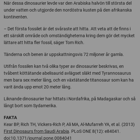
När dessa dinosaurier levde var den Arabiska halvön till största del
under vatten och utgjorde den nordöstra kusten på den afrikanska
kontinenten.
– Det första fossilet är det svåraste att hitta. Att veta att de finns i
ett särskilt område och omständigheterna kring dem gör det mycket
lättare att hitta fler fossil, säger Tom Rich.
Tänderna och benen är uppskattningsvis 72 miljoner år gamla.
Utifrån fossilen kan två olika typer av dinosaurier beskrivas, en
tvåbent köttätande abelisaurid avlägset släkt med Tyrannosaurus
men bara sex meter lång, och en växtätande titanosaur som kan ha
varit ända upp emot 20 meter lång.
Liknande dinosaurier har hittats i Nordafrika, på Madagaskar och så
långt bort som Sydamerika.
FAKTA
Kear BP, Rich TH, Vickers-Rich P, Ali MA, Al-Mufarreh YA, et al. (2013)
First Dinosaurs from Saudi Arabia
. PLoS ONE 8(12): e84041.
doi:10.1371/journal.pone.0084041