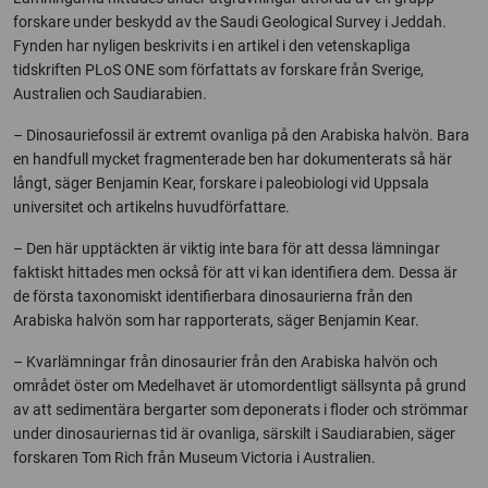
forskare under beskydd av the Saudi Geological Survey i Jeddah.
Fynden har nyligen beskrivits i en artikel i den vetenskapliga
tidskriften PLoS ONE som författats av forskare från Sverige,
Australien och Saudiarabien.
– Dinosauriefossil är extremt ovanliga på den Arabiska halvön. Bara
en handfull mycket fragmenterade ben har dokumenterats så här
långt, säger Benjamin Kear, forskare i paleobiologi vid Uppsala
universitet och artikelns huvudförfattare.
– Den här upptäckten är viktig inte bara för att dessa lämningar
faktiskt hittades men också för att vi kan identifiera dem. Dessa är
de första taxonomiskt identifierbara dinosaurierna från den
Arabiska halvön som har rapporterats, säger Benjamin Kear.
– Kvarlämningar från dinosaurier från den Arabiska halvön och
området öster om Medelhavet är utomordentligt sällsynta på grund
av att sedimentära bergarter som deponerats i floder och strömmar
under dinosauriernas tid är ovanliga, särskilt i Saudiarabien, säger
forskaren Tom Rich från Museum Victoria i Australien.