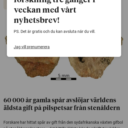
forskning tre gånger i
Arkeologi
veckan med vårt
nyhetsbrev!
PS. Det är gratis och du kan avsluta när du vill.
Jag vill prenumerera
60 000 år gamla spår avslöjar världens
äldsta gift på pilspetsar från stenåldern
Forskare har hittat spår av gift från den sydafrikanska växten gifbol