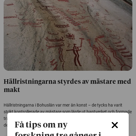
Hällristningarna styrdes av mästare med
makt
Hällristningarna i Bohuslän var mer än konst – de tycks ha varit
strikt kontrollerade av mästare som lärde ut hantverket och formade
traditionerna. En avhandling vid Göteborgs universitet visar hur
Få tips om ny
dessa ristare aktivt påverkade både ritualer och socialt liv.