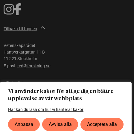
Tillbaka till toppen
Vetenskapsrådet
Hantverkargatan 11 B
112 21 Stockholm
E-post:
red@forskning.se
Tillgänglighet
Vi använder kakor för att ge dig en bättre
upplevelse av vår webbplats
Ett initiativ av
Vetenskapsrådet
Här kan du läsa om hur vi hanterar kakor
Anpassa
Avvisa alla
Acceptera alla