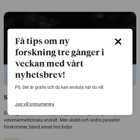
Få tips om ny
forskning tre gånger i
veckan med vårt
nyhetsbrev!
PS. Det är gratis och du kan avsluta när du vill.
Svenska rovdjur mår överlag bra
Jag vill prenumerera
Överlag har svenska rovdjur ett gott hälsoläge, enligt SVA, Statens
veterinärmedicinska anstalt. Men skabb och andra parasiter
förekommer, bland annat hos lodjur.