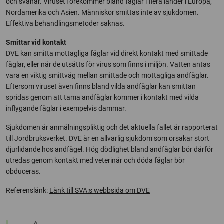
och svanar. Viruset förekommer bland fåglar i flera länder i Europa,
Nordamerika och Asien. Människor smittas inte av sjukdomen.
Effektiva behandlingsmetoder saknas.
Smittar vid kontakt
DVE kan smitta mottagliga fåglar vid direkt kontakt med smittade
fåglar, eller när de utsätts för virus som finns i miljön. Vatten antas
vara en viktig smittväg mellan smittade och mottagliga andfåglar.
Eftersom viruset även finns bland vilda andfåglar kan smittan
spridas genom att tama andfåglar kommer i kontakt med vilda
inflygande fåglar i exempelvis dammar.
Sjukdomen är anmälningspliktig och det aktuella fallet är rapporterat
till Jordbruksverket. DVE är en allvarlig sjukdom som orsakar stort
djurlidande hos andfågel. Hög dödlighet bland andfåglar bör därför
utredas genom kontakt med veterinär och döda fåglar bör
obduceras.
Referenslänk:
Länk till SVA:s webbsida om DVE