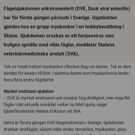
Fågelsjukdomen ankvirusenterit (DVE, Duck viral enteritis)
har för första gången påvisats i Sverige. Upptäckten
gjordes hos en grupp myskankor i en hobbybesättning i
Skåne. Sjukdomen orsakas av ett herpesvirus som
troligen spridits med vilda fåglar, meddelar Statens
veterinärmedicinska anstalt (SVA).
Tolv av totalt tretton myskankor i flocken dog i en damm. Två av dem
sändes för analys till SVA. I samma damm som myskankorna levde i
finns flera andra fågelarter.
Mycket smittsam sjukdom
– DVE är mycket smittsamt och orsakar hög dödlighet, men inga fler
fåglar i det aktuella området verkar ha blivit sjuka, säger
fjäderfäveterinär Helena Eriksson vid SVA.
Detta är första gången DVE diagnosticerats i Sverige. Sjukdomen
drabbar andfåglar, såsom vilda änder, tamankor, myskankor, gäss