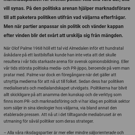
vill synas. På den politiska arenan hjälper marknadsförare
till att paketera politiken utifrån vad väljarna efterfrågar.
Men när partier anpassar sin politik och vänder kappan
efter vinden blir det svårt att urskilja sig från mängden.
När Olof Palme 1968 höll ett tal vid Almedalen inför ett hundratal
åskådare på ett lastbilsflak kunde han inte veta att det skulle
resultera i vår tids starkaste arena för svensk opinionsbildning. Eller
vår tids största politiska media- och PR-jippo, beroende på vem man
pratar med. Palme var dock en föregångare när det gäller att
utnyttja medierna för att nå ut till folket. Sedan dess har politiken
medialiserats och medialandskapet utvidgats. Politikerna har blivit
allt skickligare på att anamma den kunskap och de verktyg som
finns inom PR- och marknadsföring och vi har idag en politisk sektor
som säljer in sina ideologier hos väljarna, via bland annat den
etablerade pressen. Att nå ut i det tilltagande mediabruset är en
utmaning för såväl politiker som deras strateger.
– Alla våra riksdagspartier är mer eller mindre
säljorienterade
och