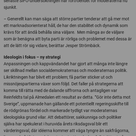
senaste SIFO-undersökningen har förtroendet för moderaterna nu
sjunkit.
– Generellt kan man säga att större partier tenderar att gå mer mot
ett marknadsorienterat håll, de har den stabilitet och dynamik som
krävs för att ändå behålla sina väljare. Men många av de väljare
som är benägna att byta parti är rörliga och problemet med dessa är
att de lätt rör sig vidare, berättar Jesper Strömbäck.
Ideologin i fokus – ny strategi
Anpassningen och kappvändandet har gjort att många inte längre
ser skillnad mellan socialdemokraternas och moderaternas politik.
Likriktningen har blivit ett problem; få partier sticker ut och
missnöjespartierna växer som följd. Det faller på strategerna att
komma till rätta med de dalande siffrorna och antagligen var
Reinfeldts tal på Almedalen ett resultat av detta. ”Gör inte detta mot
Sverige”, uppmanade han gällande ett potentiellt regeringsskifte till
de rödgrönas fördel och markerade tydligt var moderaternas
ideologiska grund vilar. Att debattörer, sakkunniga och politiker
själva har spekulerat i huruvida årets riksdagsval blir ett
värderingsval, där idéerna kommer att väga tyngre än sakfrågorna,