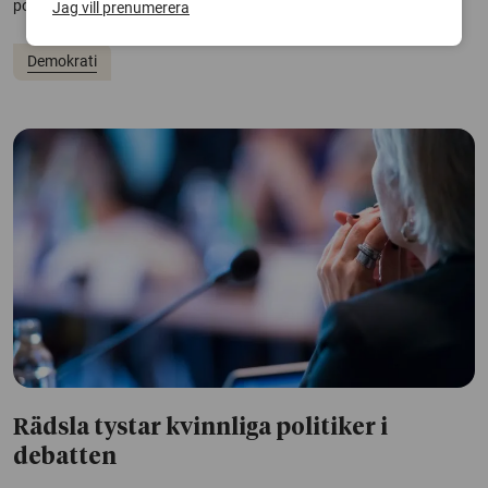
positiv och negativ riktning.
Jag vill prenumerera
Demokrati
Rädsla tystar kvinnliga politiker i
debatten