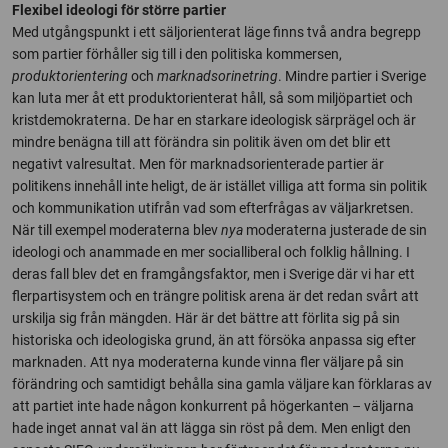
Flexibel ideologi för större partier
Med utgångspunkt i ett säljorienterat läge finns två andra begrepp
som partier förhåller sig till i den politiska kommersen,
produktorientering
och
marknadsorinetring
. Mindre partier i Sverige
kan luta mer åt ett produktorienterat håll, så som miljöpartiet och
kristdemokraterna. De har en starkare ideologisk särprägel och är
mindre benägna till att förändra sin politik även om det blir ett
negativt valresultat. Men för marknadsorienterade partier är
politikens innehåll inte heligt, de är istället villiga att forma sin politik
och kommunikation utifrån vad som efterfrågas av väljarkretsen.
När till exempel moderaterna blev
nya
moderaterna justerade de sin
ideologi och anammade en mer socialliberal och folklig hållning. I
deras fall blev det en framgångsfaktor, men i Sverige där vi har ett
flerpartisystem och en trängre politisk arena är det redan svårt att
urskilja sig från mängden. Här är det bättre att förlita sig på sin
historiska och ideologiska grund, än att försöka anpassa sig efter
marknaden. Att nya moderaterna kunde vinna fler väljare på sin
förändring och samtidigt behålla sina gamla väljare kan förklaras av
att partiet inte hade någon konkurrent på högerkanten – väljarna
hade inget annat val än att lägga sin röst på dem. Men enligt den