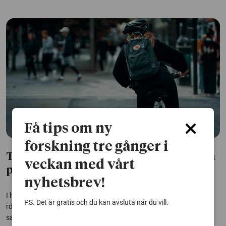
Få tips om ny
forskning tre gånger i
Tryckpressen och cyklar – tekniken som
veckan med vårt
påverkat demokratin
nyhetsbrev!
I höstens val kan AI och Tiktok komma att påverka hur svenskarna
PS. Det är gratis och du kan avsluta när du vill.
röstar. Men det är inte första gången ny teknik påverkar
samhällsutvecklingen när det gäller demokrati och frihet – både i