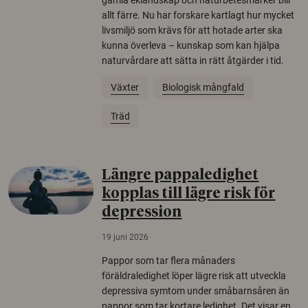
allt färre. Nu har forskare kartlagt hur mycket
livsmiljö som krävs för att hotade arter ska
kunna överleva – kunskap som kan hjälpa
naturvårdare att sätta in rätt åtgärder i tid.
Växter
Biologisk mångfald
Träd
Längre pappaledighet
kopplas till lägre risk för
depression
19 juni 2026
Pappor som tar flera månaders
föräldraledighet löper lägre risk att utveckla
depressiva symtom under småbarnsåren än
pappor som tar kortare ledighet. Det visar en