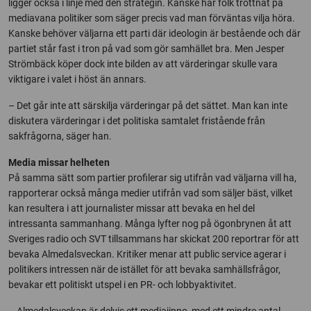
ligger också i linje med den strategin. Kanske har folk tröttnat på
mediavana politiker som säger precis vad man förväntas vilja höra.
Kanske behöver väljarna ett parti där ideologin är bestående och där
partiet står fast i tron på vad som gör samhället bra. Men Jesper
Strömbäck köper dock inte bilden av att värderingar skulle vara
viktigare i valet i höst än annars.
– Det går inte att särskilja värderingar på det sättet. Man kan inte
diskutera värderingar i det politiska samtalet fristående från
sakfrågorna, säger han.
Media missar helheten
På samma sätt som partier profilerar sig utifrån vad väljarna vill ha,
rapporterar också många medier utifrån vad som säljer bäst, vilket
kan resultera i att journalister missar att bevaka en hel del
intressanta sammanhang. Många lyfter nog på ögonbrynen åt att
Sveriges radio och SVT tillsammans har skickat 200 reportrar för att
bevaka Almedalsveckan. Kritiker menar att public service agerar i
politikers intressen när de istället för att bevaka samhällsfrågor,
bevakar ett politiskt utspel i en PR- och lobbyaktivitet.
– Almedalsveckan är delvis ett mediajippo, med ett mindre antal