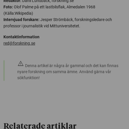
Redaktör:
Danil Lundbäck, forskning.se
Foto:
Olof Palme på ett lastbilsflak, Almedalen 1968
(Källa:Wikipedia)
Intervjuad forskare:
Jesper Strömbäck, forskningsledare och
professor i journalistik vid Mittuniversitetet.
Kontaktinformation
red@forskning.se
warning
Denna artikel är några år gammal och det kan finnas
nyare forskning om samma ämne. Använd gärna vår
sökfunktion!
Relaterade artiklar