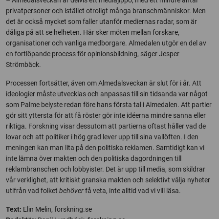
privatpersoner och istället otroligt många branschmänniskor. Men
det är också mycket som faller utanför mediernas radar, som är
dåliga på att se helheten. Här sker möten mellan forskare,
organisationer och vanliga medborgare. Almedalen utgör en del av
en fortlöpande process för opinionsbildning, säger Jesper
Strömbäck.
Processen fortsätter, även om Almedalsveckan är slut för i år. Att
ideologier måste utvecklas och anpassas till sin tidsanda var något
som Palme belyste redan före hans första tal i Almedalen. Att partier
gör sitt yttersta för att få röster gör inte idéerna mindre sanna eller
riktiga. Forskning visar dessutom att partierna oftast håller vad de
lovar och att politiker i hög grad lever upp till sina vallöften. I den
meningen kan man lita på den politiska reklamen. Samtidigt kan vi
inte lämna över makten och den politiska dagordningen till
reklambranschen och lobbyister. Det är upp till media, som skildrar
vår verklighet, att kritiskt granska makten och selektivt välja nyheter
utifrån vad folket
behöver
få veta, inte alltid vad vi vill läsa.
Text:
Elin Melin, forskning.se