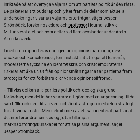
inriktade på att övertyga väljarna om att partiets politik är den rätta.
De paketerar sitt budskap och lyfter fram de delar som aktuella
undersökningar visar att väljarna efterfrågar, säger Jesper
Strömbäck, forskningsledare och
professor
i journalistik vid
Mittuniversitetet och som deltar vid flera seminarier under årets
Almedalsvecka.
I medierna rapporteras dagligen om opinionsmätningar, dess
orsaker och konsekvenser; feministiskt initiativ gör ett kanonår,
moderaterna tycks ha en identitetskris och kristdemokraterna
riskerar att åka ur. Utifrån opinionsmätningarna tar partierna fram
strategier för att förbättra eller vända opinionssiffrorna.
– Till viss del kan alla partiers politik och ideologiska grund
förändras, men detta har snarare att göra med en anpassning till det
samhälle och den tid vi lever i och är oftast ingen medveten strategi
för att vinna röster. Men definitionen av ett säljorienterat parti är att
det inte förändrar sin ideologi, utan tillämpar
marknadsföringskunskaper för att sälja sina argument, säger
Jesper Strömbäck.