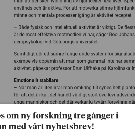
man att det sker nybildning av hjärnceller hela livet. Speci
används och är aktiva. För att motverka sämre hjärnfunkt
minne och mentala processer igång är aktivitet receptet.
– Både fysisk och intellektuell aktivitet är viktigt. De flest
är de mest effektiva motmedlen vi har, säger Boo Johan
geropsykologi vid Göteborgs universitet
Samtidigt gör ett sämre fungerande system för signalsu
exempelvis dopamin att man som gammal inte har samma 
aktivitet, påpekar professor Brun Ulfhake på Karolinska In
Emotionellt stabilare
– När man är liten irrar man omkring till synes helt planlö
för att det är kul, det har ett väldigt stort överlevnadsvär
unga människor och det där verkar ju tyvärr försvinna när
sätter man sig gärna i en bekväm fåtölj och slutar göra d
ps om ny forskning tre gånger i
Förutom att hjärnans funktioner sakta försämras blir sign
n med vårt nyhetsbrev!
från våra sinnen sämre. Syn, hörsel, lukt och smak påverka