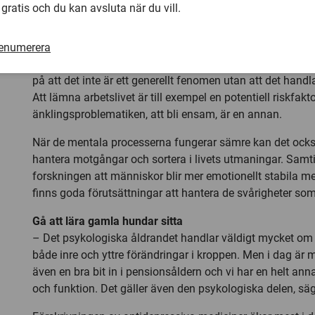
tänka att med all denna nedgång skulle depression vara en
 gratis och du kan avsluta när du vill.
men enligt Boo Johansson är det inte på det sättet.
– Det finns en ångestproblematik hos äldre, men tittar vi 
renumerera
populationen har vi också folk som mår ytterst bra högt u
på att det inte är ett generellt fenomen utan att det handla
Att lämna arbetslivet är till exempel en potentiell riskfakt
änklingsproblematiken, att bli ensam, är en annan.
När de mentala processerna fungerar sämre kan det också 
hantera motgångar och sortera i livets utmaningar. Samti
forskningen att människor blir mer emotionellt stabila me
finns goda förutsättningar att hantera de svårigheter s
Gå att lära gamla hundar sitta
– Det psykologiska åldrandet handlar väldigt mycket om
både inre och yttre förändringar i kroppen. Men i dag är m
även en bra bit in i pensionsåldern och vi har en helt an
och funktion. Det gäller även den psykologiska delen, s