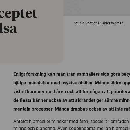
eceptet
Studio Shot of a Senior Woman
lsa
Enligt forskning kan man från samhällets sida göra betyd
hjälpa människor med psykisk ohälsa. Många äldre uppl
vishet kommer med åren och att förmågan att prioritera 
de flesta känner också av att åldrandet ger sämre mi
mentala processer. Många drabbas också av att inte må
Antalet hjärnceller minskar med åren, speciellt i områden 
minne och planering. Även kopplingarna mellan hjärncel