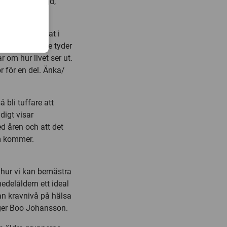
 naturlig följd,
på hela spektrat i
pp i åldern. De tyder
r om hur livet ser ut.
or för en del. Änka/
bli tuffare att
digt visar
d åren och att det
om kommer.
 hur vi kan bemästra
edelåldern ett ideal
nan kravnivå på hälsa
äger Boo Johansson.