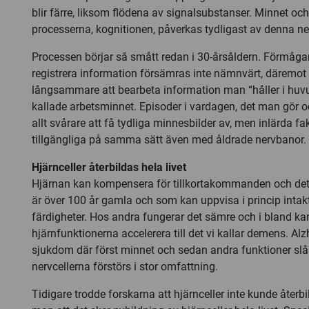
blir färre, liksom flödena av signalsubstanser. Minnet oc
processerna, kognitionen, påverkas tydligast av denna n
Processen börjar så smått redan i 30-årsåldern. Förmågan
registrera information försämras inte nämnvärt, däremot 
långsammare att bearbeta information man “håller i huvud
kallade arbetsminnet. Episoder i vardagen, det man gör o
allt svårare att få tydliga minnesbilder av, men inlärda f
tillgängliga på samma sätt även med åldrade nervbanor.
Hjärnceller återbildas hela livet
Hjärnan kan kompensera för tillkortakommanden och de
är över 100 år gamla och som kan uppvisa i princip intak
färdigheter. Hos andra fungerar det sämre och i bland k
hjärnfunktionerna accelerera till det vi kallar demens. Al
sjukdom där först minnet och sedan andra funktioner slås
nervcellerna förstörs i stor omfattning.
Tidigare trodde forskarna att hjärnceller inte kunde återb