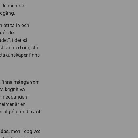
h de mentala
edgång.
 att ta in och
går det
et”, i det så
ch är med om, blir
aktakunskaper finns
t finns många som
ta kognitiva
an nedgången i
zheimer är en
 ut på grund av att
ildas, men i dag vet