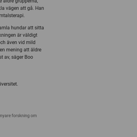
e äldre grupperna,
la vägen att gå. Han
mtalsterapi.
gamla hundar att sitta
kningen är väldigt
och även vid mild
en mening att äldre
t av, säger Boo
versitet.
 nyare forskning om