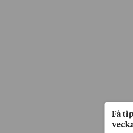
Få ti
vecka