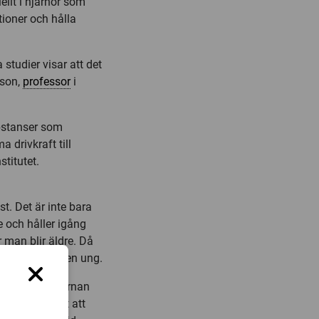
ellt i hjärnor som
ioner och hålla
a studier visar att det
sson,
professor
i
bstanser som
drivkraft till
stitutet.
st. Det är inte bara
de och håller igång
 man blir äldre. Då
et som håller en ung.
alerna till hjärnan
s. Det är lätt att