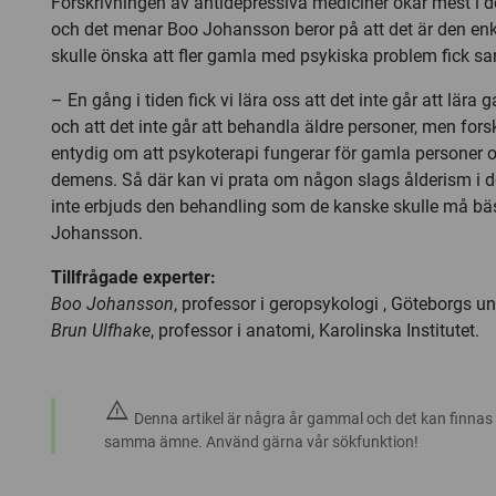
Förskrivningen av antidepressiva mediciner ökar mest i d
och det menar Boo Johansson beror på att det är den enk
skulle önska att fler gamla med psykiska problem fick sa
– En gång i tiden fick vi lära oss att det inte går att lära 
och att det inte går att behandla äldre personer, men fors
entydig om att psykoterapi fungerar för gamla personer 
demens. Så där kan vi prata om någon slags ålderism i d
inte erbjuds den behandling som de kanske skulle må bäs
Johansson.
Tillfrågade experter:
Boo Johansson
, professor i geropsykologi , Göteborgs uni
Brun Ulfhake
, professor i anatomi, Karolinska Institutet.
warning
Denna artikel är några år gammal och det kan finnas
samma ämne. Använd gärna vår sökfunktion!