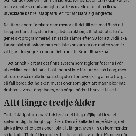
men var inte så nödvändigt för artens överlevnad att cellerna
utvecklade bättre “städpatruller” för att klara sig längre tid.
Det finns andra forskare som menar att det till och med är så att
kroppen har ett system för självdestruktion, att “städpatrullen” är
genetiskt programmerad att städa sämre efter 30 för att vi då ska
lämna plats åt avkomman och inte konkurrera om maten som är
viktigast för yngre munnar. Det tror inte Brun Ulfhake på.
– Det är helt klart att det finns system som reglerar faserna i vår
utveckling och det på ett sätt som vi inte förstår oss på i dag, men
att det också skulle finnas ett system för avveckling är inte troligt. I
så fall borde det ha skett mutationer som gjort att människor inte
drabbas av avstängningen, och något sådant har vi inte sett.
Allt längre tredje ålder
Trots “städpatrullernas” brister är det i dag möjligt att leva ett
självständigt liv långt upp i åren. Den så kallade tredje åldern, det
aktiva livet efter pensionen, blir allt längre. Men till slut kommer den
så kallade fjärde åldern, när vi blir beroende av andra. Kroppen går