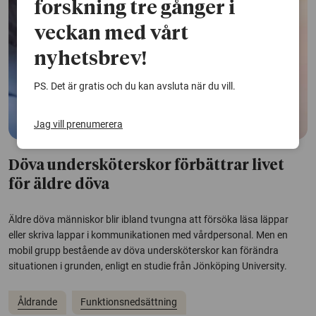
forskning tre gånger i
veckan med vårt
nyhetsbrev!
PS. Det är gratis och du kan avsluta när du vill.
Jag vill prenumerera
Döva undersköterskor förbättrar livet
för äldre döva
Äldre döva människor blir ibland tvungna att försöka läsa läppar
eller skriva lappar i kommunikationen med vårdpersonal. Men en
mobil grupp bestående av döva undersköterskor kan förändra
situationen i grunden, enligt en studie från Jönköping University.
Åldrande
Funktionsnedsättning