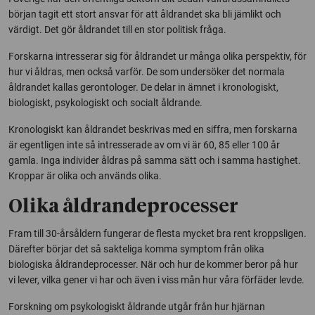
början tagit ett stort ansvar för att åldrandet ska bli jämlikt och
värdigt. Det gör åldrandet till en stor politisk fråga.
Forskarna intresserar sig för åldrandet ur många olika perspektiv, för
hur vi åldras, men också varför. De som undersöker det normala
åldrandet kallas gerontologer. De delar in ämnet i kronologiskt,
biologiskt, psykologiskt och socialt åldrande.
Kronologiskt kan åldrandet beskrivas med en siffra, men forskarna
är egentligen inte så intresserade av om vi är 60, 85 eller 100 år
gamla. Inga individer åldras på samma sätt och i samma hastighet.
Kroppar är olika och används olika.
Olika åldrandeprocesser
Fram till 30-årsåldern fungerar de flesta mycket bra rent kroppsligen.
Därefter börjar det så sakteliga komma symptom från olika
biologiska åldrandeprocesser. När och hur de kommer beror på hur
vi lever, vilka gener vi har och även i viss mån hur våra förfäder levde.
Forskning om psykologiskt åldrande utgår från hur hjärnan