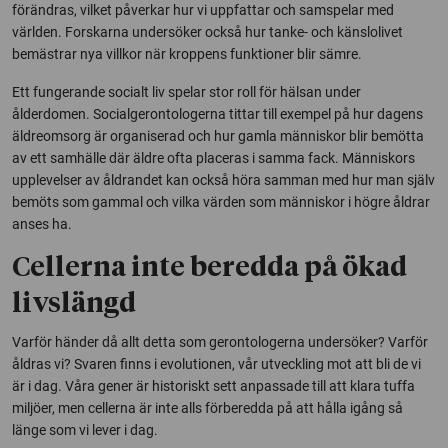
förändras, vilket påverkar hur vi uppfattar och samspelar med
världen. Forskarna undersöker också hur tanke- och känslolivet
bemästrar nya villkor när kroppens funktioner blir sämre.
Ett fungerande socialt liv spelar stor roll för hälsan under
ålderdomen. Socialgerontologerna tittar till exempel på hur dagens
äldreomsorg är organiserad och hur gamla människor blir bemötta
av ett samhälle där äldre ofta placeras i samma fack. Människors
upplevelser av åldrandet kan också höra samman med hur man själv
bemöts som gammal och vilka värden som människor i högre åldrar
anses ha.
Cellerna inte beredda på ökad
livslängd
Varför händer då allt detta som gerontologerna undersöker? Varför
åldras vi? Svaren finns i evolutionen, vår utveckling mot att bli de vi
är i dag. Våra gener är historiskt sett anpassade till att klara tuffa
miljöer, men cellerna är inte alls förberedda på att hålla igång så
länge som vi lever i dag.