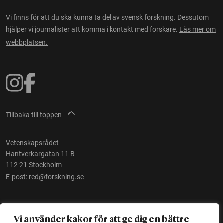
Vi finns för att du ska kunna ta del av svensk forskning. Dessutom
hjälper vi journalister att komma i kontakt med forskare.
Läs mer om
webbplatsen.
Tillbaka till toppen
Vetenskapsrådet
Hantverkargatan 11 B
112 21 Stockholm
E-post:
red@forskning.se
Tillgänglighet
Vi använder kakor för att ge dig en bättre