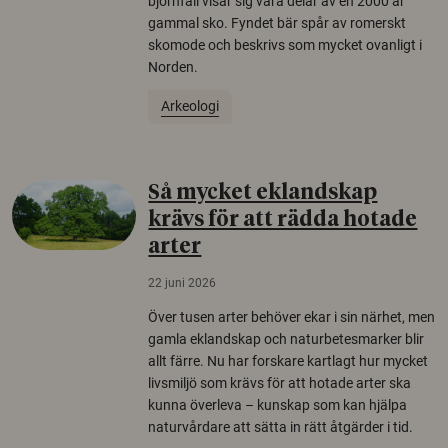
björnfäll visar sig vara delar av en 2000 år
gammal sko. Fyndet bär spår av romerskt
skomode och beskrivs som mycket ovanligt i
Norden.
Arkeologi
Så mycket eklandskap
krävs för att rädda hotade
arter
22 juni 2026
Över tusen arter behöver ekar i sin närhet, men
gamla eklandskap och naturbetesmarker blir
allt färre. Nu har forskare kartlagt hur mycket
livsmiljö som krävs för att hotade arter ska
kunna överleva – kunskap som kan hjälpa
naturvårdare att sätta in rätt åtgärder i tid.