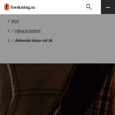
search
Sök
Meny
Gå till innehåll
Start
/
Hälsa & medicin
/
Åldrandet börjar vid 30