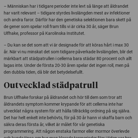
– Människan har i tidigare perioder inte levt så länge att åldrandet
har varit relevant – tidigare styrdes livslängden mest av infektioner
och andra faror. Därför har den genetiska selektionen bara skett på
de gener som spelar roll fram tills vi är cirka 30 år, säger Brun
Ulfhake, professor på Karolinska Institutet.
– Du kan se det som att vi är designade för att köras hårt i max 30
år. När vi nu minskat det som tidigare påverkade livslängden, blir det
märkbart att städpatrullen i cellerna bara städar 80 procent och allt
lagas inte. Under de första 20-30 åren spelar det ingen roll, men på
den dubbla tiden, då blir det betydelsefullt.
Outvecklad städpatrull
Brun Ulfhake forskar på åldrandet och hör till dem som tror att
åldrandets symptom kommer krypande för att cellerna inte har
utvecklat några system för att hålla tillräcklig ordning på sig själva.
Det har helt enkelt inte behövts, för på 30 år hann vi skaffa barn och
säkra deras första år, vilket är målet för vår genetiska
programmering. Att någon enstaka farmor eller mormor överlevde
och kunde tipsa om hur man klarade torrperioder förr i tiden var bra,