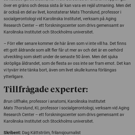
över en gräns och dessa sista år kan vara en rejäl utmaning. Men det
är också en del av livet, konstaterar Mats Thorslund, professor i
socialgerontologi vid Karolinska Institutet, verksam på Aging
Research Center – ett forskningscenter som drivs gemensamt av
Karolinska Institutet och Stockholms universitet.
– Förr eller senare kommer de här åren som vi inte vill ha. Det finns
ett gott åldrande som allt fler får ut mer av och det är en oerhörd
utveckling som skett under de senaste 50 åren. Men det sjuka
skröpliga åldrandet, som de flesta av oss inte ser fram emot. Det kan
vi tyvärr inte tänka bort, även om livet skulle kunna förlängas
ytterligare.
Tillfrågade experter:
Brun Ulfhake
, professor i anatomi, Karolinska Institutet
Mats Thorslund
, KI, professor i socialgerontologi, verksam vid Aging
Research Center – ett forskningscenter som drivs gemensamt av
Karolinska Institutet och Stockholms universitet.
Skribent:
Dag Kättström, frilansjournalist