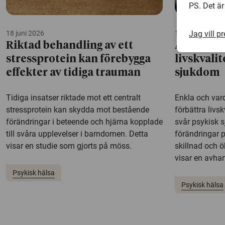
PS. Det är
Jag vill p
18 juni 2026
15 juni 2026
Riktad behandling av ett
Aktivitet
stressprotein kan förebygga
livskvali
effekter av tidiga trauman
sjukdom
Tidiga insatser riktade mot ett centralt
Enkla och vard
stressprotein kan skydda mot bestående
förbättra livs
förändringar i beteende och hjärna kopplade
svår psykisk 
till svåra upplevelser i barndomen. Detta
förändringar 
visar en studie som gjorts på möss.
skillnad och 
visar en avhan
Psykisk hälsa
Psykisk hälsa