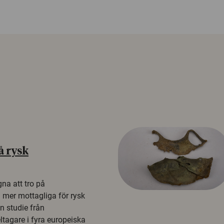
å rysk
na att tro på
a mer mottagliga för rysk
n studie från
tagare i fyra europeiska