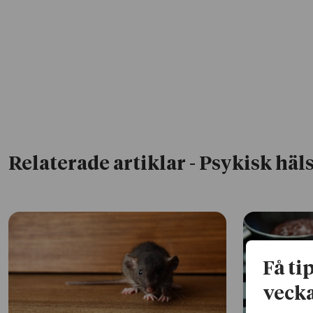
Relaterade artiklar
- Psykisk häl
Få ti
vecka