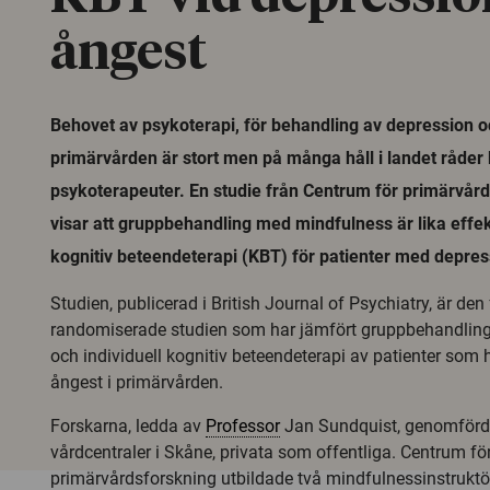
ångest
Behovet av psykoterapi, för behandling av depression oc
primärvården är stort men på många håll i landet råder 
psykoterapeuter. En studie från Centrum för primärvår
visar att gruppbehandling med mindfulness är lika effek
kognitiv beteendeterapi (KBT) för patienter med depres
Studien, publicerad i British Journal of Psychiatry, är den
randomiserade studien som har jämfört gruppbehandlin
och individuell kognitiv beteendeterapi av patienter som
ångest i primärvården.
Forskarna, ledda av
Professor
Jan Sundquist, genomförde
vårdcentraler i Skåne, privata som offentliga. Centrum fö
primärvårdsforskning utbildade två mindfulnessinstruktöre