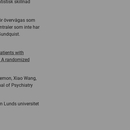
istisk skillnad
ör övervägas som
entraler som inte har
 Sundquist.
atients with
s: A randomized
 Memon, Xiao Wang,
al of Psychiatry
n Lunds universitet