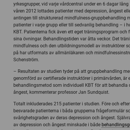
yrkesgrupper, vid varje vårdcentral under en 6 dagar lång
våren 2012 lottades patienter med depression, ångest elle
antingen till strukturerad mindfulness-gruppbehandling 
patienter i varje grupp eller till sedvanlig behandling – i 
KBT. Patienterna fick även ett eget träningsprogram och 
sina övningar. Behandlingstiden var åtta veckor. Det trä
mindfulness och den utbildningsmodell av instruktörer 
på har utformats av allmänläkaren och mindfulnessinstr
Schenström.
– Resultaten av studien tyder på att gruppbehandling m
genomförd av certifierade instruktörer i primärvården, är e
behandlingsmetod som individuell KBT för att behandla 
ångest, kommenterar professor Jan Sundquist.
Totalt inkluderades 215 patienter i studien. Före och eft
besvarade patienterna i båda grupperna frågeformulär s
svårighetsgraden av deras depression och ångest. Själ
av depression och ångest minskade i både
behandlingsg