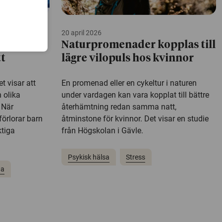
20 april 2026
rlorar sin
Naturpromenader kopplas till
tt
lägre vilopuls hos kvinnor
t visar att
En promenad eller en cykeltur i naturen
 olika
under vardagen kan vara kopplat till bättre
 När
återhämtning redan samma natt,
förlorar barn
åtminstone för kvinnor. Det visar en studie
ktiga
från Högskolan i Gävle.
Psykisk hälsa
Stress
ga