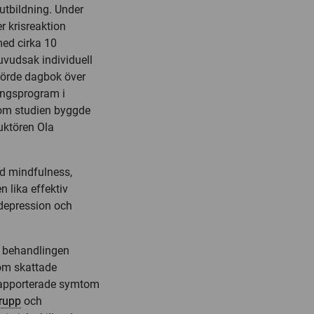
 utbildning. Under
r krisreaktion
med cirka 10
huvudsak individuell
förde dagbok över
ningsprogram i
som studien byggde
uktören Ola
ed mindfulness,
n lika effektiv
depression och
er behandlingen
om skattade
vrapporterade symtom
rupp
och