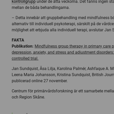
kontrollgrupp
under de åtta veckorna. Det fanns ingen stat
mellan de båda behandlingarna.
– Detta innebär att gruppbehandling med mindfulness b
alternativ till individuell psykoterapi, särskilt på de vårdc
möjlighet att erbjuda alla individuell terapi, avslutar Jan
FAKTA
Publikation:
Mindfulness group therapy in primary care p
depression, anxiety, and stress and adjustment disorder
controlled trial.
Jan Sundquist, Åsa Lilja, Karolina Palmér, Ashfaque A.
Leena Maria Johansson, Kristina Sundquist, British Journ
publicerad online 27 november.
Centrum för primärvårdsforskning är ett samarbete mella
och Region Skåne.