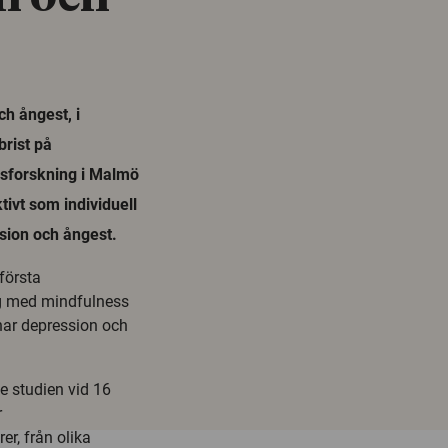
h ångest, i
brist på
dsforskning i Malmö
tivt som individuell
sion och ångest.
 första
g med mindfulness
 har depression och
 studien vid 16
r
r, från olika