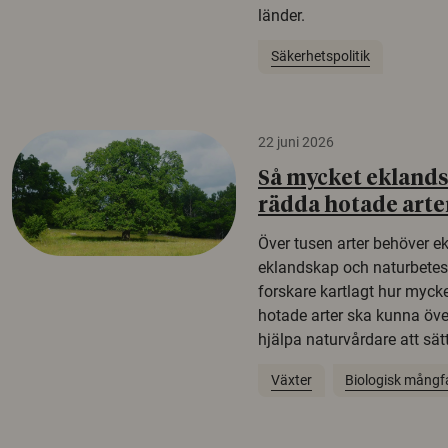
länder.
Säkerhetspolitik
22 juni 2026
Så mycket eklandsk
rädda hotade arte
Över tusen arter behöver e
eklandskap och naturbetesma
forskare kartlagt hur mycke
hotade arter ska kunna öv
hjälpa naturvårdare att sätta
Växter
Biologisk mångf