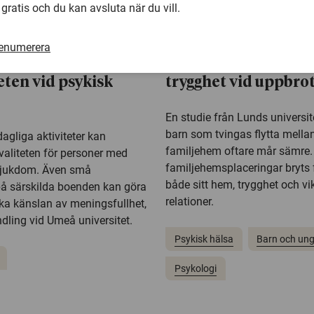
 gratis och du kan avsluta när du vill.
renumerera
18 maj 2026
er kan stärka
Barn i familjehem fö
teten vid psykisk
trygghet vid uppbro
En studie från Lunds universite
barn som tvingas flytta mellan
agliga aktiviteter kan
familjehem oftare mår sämre.
kvaliteten för personer med
familjehemsplaceringar bryts 
sjukdom. Även små
både sitt hem, trygghet och vi
på särskilda boenden kan göra
relationer.
öka känslan av meningsfullhet,
dling vid Umeå universitet.
Psykisk hälsa
Barn och un
Psykologi