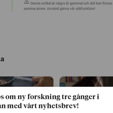
warning
Denna artikel är några år gammal och det kan finnas
samma ämne. Använd gärna vår sökfunktion!
sa
ps om ny forskning tre gånger i
n med vårt nyhetsbrev!