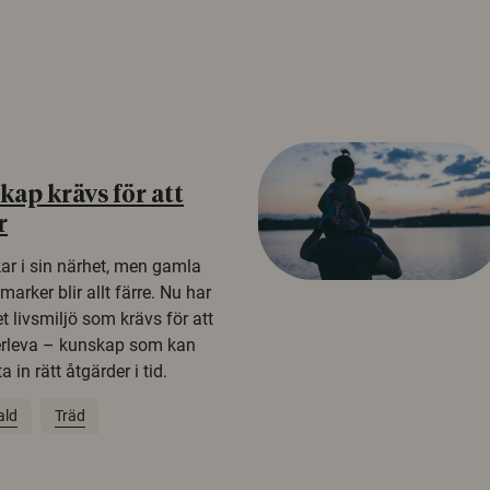
ap krävs för att
r
kar i sin närhet, men gamla
rker blir allt färre. Nu har
t livsmiljö som krävs för att
erleva – kunskap som kan
 in rätt åtgärder i tid.
ald
Träd