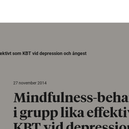
fektivt som KBT vid depression och ångest
27 november 2014
Mindfulness-beha
i grupp lika effekt
KBT vid depressio