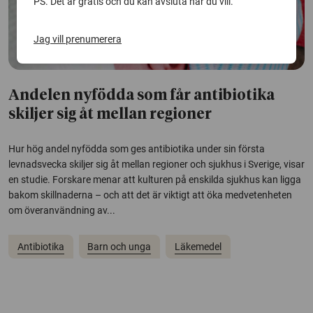
PS. Det är gratis och du kan avsluta när du vill.
Jag vill prenumerera
Andelen nyfödda som får antibiotika
skiljer sig åt mellan regioner
Hur hög andel nyfödda som ges antibiotika under sin första
levnadsvecka skiljer sig åt mellan regioner och sjukhus i Sverige, visar
en studie. Forskare menar att kulturen på enskilda sjukhus kan ligga
bakom skillnaderna – och att det är viktigt att öka medvetenheten
om överanvändning av...
Antibiotika
Barn och unga
Läkemedel