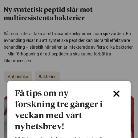
Ny syntetisk peptid slår mot
multiresistenta bakterier
Sår som inte vill läka är ett växande bekymmer inom sjukvården. En
avhandling visar nu att syntetiska peptider kan bidra till effektivare
behandling – särskilt när såren är infekterade av flera olika bakterier.
– Min förhoppning är att peptiderna ska kunna förbättra
läkeprocessen...
Antibiotika
Bakterier
Få tips om ny
forskning tre gånger i
veckan med vårt
nyhetsbrev!