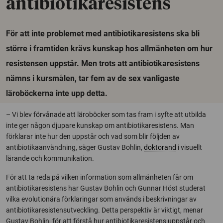
antibiotikaresistens
För att inte problemet med antibiotikaresistens ska bli
större i framtiden krävs kunskap hos allmänheten om hur
resistensen uppstår. Men trots att antibiotikaresistens
nämns i kursmålen, tar fem av de sex vanligaste
läroböckerna inte upp detta.
– Vi blev förvånade att läroböcker som tas fram i syfte att utbilda
inte ger någon djupare kunskap om antibiotikaresistens. Man
förklarar inte hur den uppstår och vad som blir följden av
antibiotikaanvändning, säger Gustav Bohlin,
doktorand
i visuellt
lärande och kommunikation.
För att ta reda på vilken information som allmänheten får om
antibiotikaresistens har Gustav Bohlin och Gunnar Höst studerat
vilka evolutionära förklaringar som används i beskrivningar av
antibiotikaresistensutveckling. Detta perspektiv är viktigt, menar
Gustav Bohlin, för att förstå hur antibiotikaresistens uppstår och