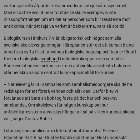
varför speciella åtgärder rekommenderas av sjukvårdssystemet.
Med en bättre evolutionär förståelse skulle exempelvis inte
missuppfattningen om att det är personer som blir resistenta mot
antibiotika, när det i själva verket är bakterierna, vara så spridd.
Biologikursen i årskurs 7-9 är obligatorisk och något som alla
svenska skolelever genomgår. I läroplanen står det att kursen bland
annat ska syfta till att använda biologiska begrepp och teorier för att
förklara biologiska
samband
i människokroppen och samhället.
Både evolutionens mekanismer och antibiotikaresistenta bakterier
står nedskrivna som centralt kunskapsinnehåll för kursen.
– När elever går ut i samhället som samhällsmedborgare ska de ha
redskapen för att förstå världen och allt i den. Därför blev vi
förvånade att bara en bok tog fasta på det här och beskrev
sambandet. Om skoleleven får någon kunskap om hur
antibiotikaresistens utvecklas hänger alltså på vilken kursbok skolan
valt, säger Gustav Bohlin.
I studien, som publicerats i International Journal of Science
Education Part B har Gustav Bohlin och Gunnar Höst undersökt