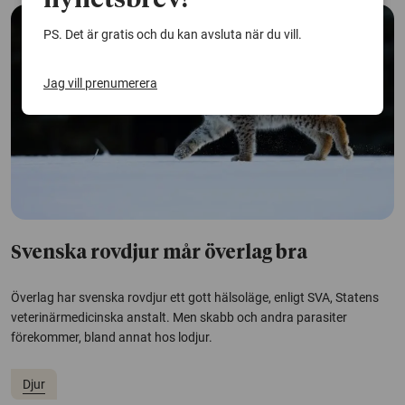
nyhetsbrev!
PS. Det är gratis och du kan avsluta när du vill.
Jag vill prenumerera
Svenska rovdjur mår överlag bra
Överlag har svenska rovdjur ett gott hälsoläge, enligt SVA, Statens
veterinärmedicinska anstalt. Men skabb och andra parasiter
förekommer, bland annat hos lodjur.
Djur