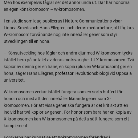
Men hos exempelvis fåglar ser det annorlunda ut. Där har honorna
en egen könskromosom – W-kromosomen.
I en studie som idag publiceras i Nature Communications visar
Linnea Smeds och Hans Ellegren, och deras medarbetare, att fåglars
W-kromosom förvånande nog inte innehåller gener som styr
utvecklingen till en hona.
– Könsutveckling hos fåglar och andra djur med W-kromosom tycks
istället bero på antalet av deras motsvarighet till X-kromosomen. Två
kopior av denna ger en hane, en kopia (plus en W-kromosom) ger en
hona, säger Hans Ellegren,
professor
i evolutionsbiologi vid Uppsala
universitet.
W-kromosomen verkar istället fungera som en sorts buffert för
honor i och med att den innehåller liknande gener som X-
kromosomen. För att vissa gener ska fungera är det kritiskt att en
individ har två kopior av genen. För honor som bara har en kopia av
X-kromosomen kan W-kromosomen på detta sätt fungera som ett
komplement.
Forskarna har kunnat se att W-kromosomen förändras i