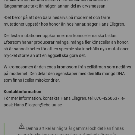
långsammare takt än någon annan del av arvsmassan.
-Det beror på att den bara nedärvs på mödernet och färre
mutationer uppstår hos honor än hos hanar, säger Hans Ellegren.
De flesta mutationer uppkommer när könscellerna ska bildas.
Eftersom hanar producerar många, många fler könsceller än honor,
så är sannolikheten för att en spermie ska innehålla nya mutationer
mycket större än att en äggcell ska göra det.
W-kromosomen är den enda kromosom från cellkärnan som nedärvs
på mödernet. Den delar den egenskaper med den lilla mängd DNA
som finns i celler mitokondrier.
Kontaktinformation
För mer information, kontakta Hans Ellegren, tel: 070-4250637, e-
post:
Hans.Ellegren@ebc.uu.se
warning
Denna artikel är några år gammal och det kan finnas
nyare forskning om samma ämne. Använd gärna vår