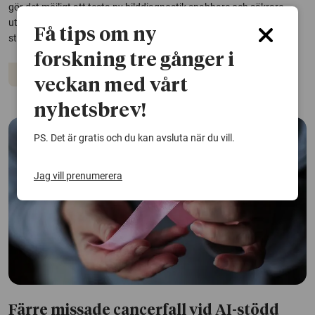
gör det möjligt att testa ny bilddiagnostik snabbare och säkrare –
utan att patienter behöver utsättas för fler undersökningar eller
Få tips om ny
strålning
forskning tre gånger i
Bröstcancer
Digitalisering
veckan med vårt
nyhetsbrev!
PS. Det är gratis och du kan avsluta när du vill.
Jag vill prenumerera
Färre missade cancerfall vid AI-stödd