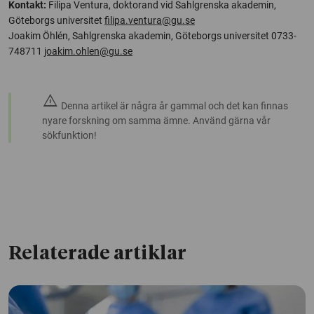
Kontakt:
Filipa Ventura, doktorand vid Sahlgrenska akademin,
Göteborgs universitet
filipa.ventura@gu.se
Joakim Öhlén, Sahlgrenska akademin, Göteborgs universitet 0733-
748711
joakim.ohlen@gu.se
warning
Denna artikel är några år gammal och det kan finnas
nyare forskning om samma ämne. Använd gärna vår
sökfunktion!
Relaterade artiklar