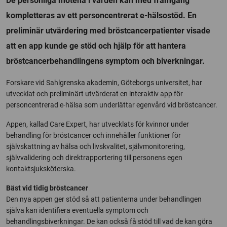
De personliga mötena i vården kan med framgång
kompletteras av ett personcentrerat e-hälsostöd. En
preliminär utvärdering med bröstcancerpatienter visade
att en app kunde ge stöd och hjälp för att hantera
bröstcancerbehandlingens symptom och biverkningar.
Forskare vid Sahlgrenska akademin, Göteborgs universitet, har
utvecklat och preliminärt utvärderat en interaktiv app för
personcentrerad e-hälsa som underlättar egenvård vid bröstcancer.
Appen, kallad Care Expert, har utvecklats för kvinnor under
behandling för bröstcancer och innehåller funktioner för
självskattning av hälsa och livskvalitet, självmonitorering,
självvalidering och direktrapportering till personens egen
kontaktsjuksköterska.
Bäst vid tidig bröstcancer
Den nya appen ger stöd så att patienterna under behandlingen
själva kan identifiera eventuella symptom och
behandlingsbiverkningar. De kan också få stöd till vad de kan göra