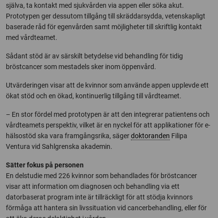
själva, ta kontakt med sjukvården via appen eller söka akut.
Prototypen ger dessutom tillgång till skräddarsydda, vetenskapligt
baserade råd för egenvården samt möjligheter till skriftlig kontakt
med vårdteamet.
Sådant stöd är av särskilt betydelse vid behandling för tidig
bröstcancer som mestadels sker inom öppenvård.
Utvärderingen visar att de kvinnor som använde appen upplevde ett
ökat stöd och en ökad, kontinuerlig tillgång till vårdteamet.
– En stor fördel med prototypen är att den integrerar patientens och
vårdteamets perspektiv, vilket är en nyckel för att applikationer för e-
hälsostöd ska vara framgångsrika, säger
doktoranden
Filipa
Ventura vid Sahlgrenska akademin.
Sätter fokus på personen
En delstudie med 226 kvinnor som behandlades för bröstcancer
visar att information om diagnosen och behandling via ett
datorbaserat program inte är tillräckligt för att stödja kvinnors
förmåga att hantera sin livssituation vid cancerbehandling, eller för