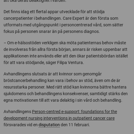
att öka deras delaktighet i vården.
Det finns idag ett flertal appar utvecklade för att stödja
cancerpatienter i behandlingen. Care Expert är den första som
utformats med utgångspunkt i personcentrerad vård, som sätter
fokus på personen snarar än på personens diagnos.
– Om e-hälsostöden verkligen ska möta patienternas behov måste
de involveras från allra första början, annars är risken uppenbar att
applikationen inte används eller att den ökar patientsbördan istället
för att vara stödjande, säger Filipa Ventura.
Avhandlingens slutsats är att kvinnor som genomgår
bröstcancerbehandling kan vara i behov av stöd, även om de är
resursstarka personer. Med rätt stöd kan kvinnorna bättre hantera
sjukdomens och behandlingens konsekvenser, samtidigt stärks den
egna motivationen till att vara delaktig i sin vård och behandling.
Avhandlingens
Person-centred e-support: foundations for the
development nursing interventions in outpatient cancer care
försvarades vid en
disputation
den 11 februari.