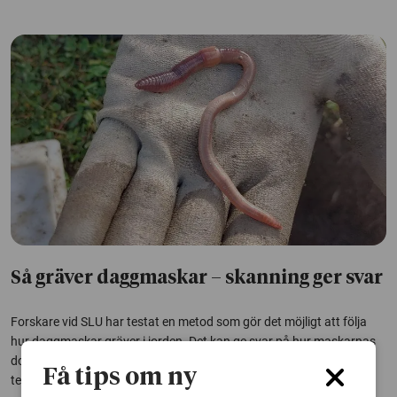
Så gräver daggmaskar – skanning ger svar
Forskare vid SLU har testat en metod som gör det möjligt att följa
hur daggmaskar gräver i jorden. Det kan ge svar på hur maskarnas
dolda arbete under markytan påverkas av faktorer som fukt,
Få tips om ny
temperatur och jordbearbetning.