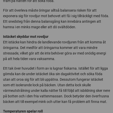
fram på natten för att söka föda.
För att överleva måste öringar alltså balansera risken för att
exponera sig för rovdjur mot behovet att få i sig tillräckligt med föda.
Ett snedsteg från denna balansgång kan innebära antingen att
hamna i en minks mage eller att dö svältdöden.
Istäcket skyddar mot rovdjur
Ett istäcke kan hindra de landlevande rovdjuren från att komma åt
öringarna. Det medför att öringarna kommer att vara mindre
stressade, vilket gör att de inte behöver göra av med onödig energi
på att hela tiden vara vaksamma.
Ett tak över huvudet i form av is lugnar fiskarna. Istället för att ligga
gömda kan de under istäcket öka sin dagaktivitet och söka föda
utan att oroa sig för att bli uppätna. Dessutom fungerar istäcket
som ett isolerande lock på bäcken. Utan detta lock skulle
värmeutstrålning under kalla nätter få till följd att isbildning sker nere
på botten och i den fria vattenmassan. Dock betyder den överfrusna
bäcken att till exempel mink och utter kan få problem att finna mat.
Temperaturen spelar roll