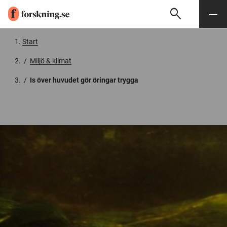
search
Sök
Meny
Gå till innehåll
Start
/
Miljö & klimat
/
Is över huvudet gör öringar trygga