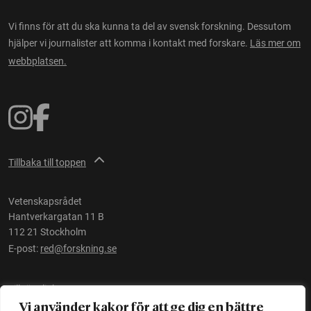
Vi finns för att du ska kunna ta del av svensk forskning. Dessutom
hjälper vi journalister att komma i kontakt med forskare.
Läs mer om
webbplatsen.
Tillbaka till toppen
Vetenskapsrådet
Hantverkargatan 11 B
112 21 Stockholm
E-post:
red@forskning.se
Tillgänglighet
Vi använder kakor för att ge dig en bättre