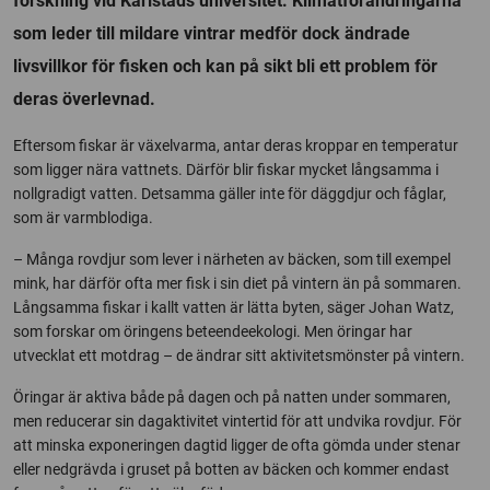
forskning vid Karlstads universitet. Klimatförändringarna
som leder till mildare vintrar medför dock ändrade
livsvillkor för fisken och kan på sikt bli ett problem för
deras överlevnad.
Eftersom fiskar är växelvarma, antar deras kroppar en temperatur
som ligger nära vattnets. Därför blir fiskar mycket långsamma i
nollgradigt vatten. Detsamma gäller inte för däggdjur och fåglar,
som är varmblodiga.
– Många rovdjur som lever i närheten av bäcken, som till exempel
mink, har därför ofta mer fisk i sin diet på vintern än på sommaren.
Långsamma fiskar i kallt vatten är lätta byten, säger Johan Watz,
som forskar om öringens beteendeekologi. Men öringar har
utvecklat ett motdrag – de ändrar sitt aktivitetsmönster på vintern.
Öringar är aktiva både på dagen och på natten under sommaren,
men reducerar sin dagaktivitet vintertid för att undvika rovdjur. För
att minska exponeringen dagtid ligger de ofta gömda under stenar
eller nedgrävda i gruset på botten av bäcken och kommer endast