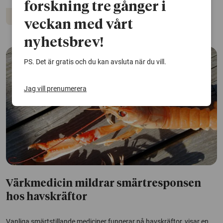
forskning tre gånger i
Djur
Ekosystem
veckan med vårt
nyhetsbrev!
PS. Det är gratis och du kan avsluta när du vill.
Jag vill prenumerera
Värkmedicin mildrar smärtresponsen
hos havskräftor
Vanliga smärtstillande mediciner fungerar på havskräftor, visar en