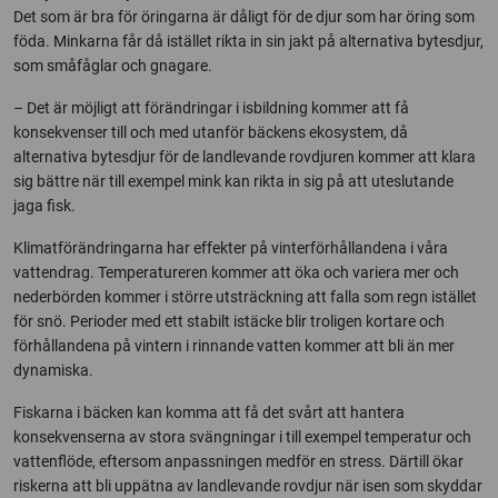
Det som är bra för öringarna är dåligt för de djur som har öring som
föda. Minkarna får då istället rikta in sin jakt på alternativa bytesdjur,
som småfåglar och gnagare.
– Det är möjligt att förändringar i isbildning kommer att få
konsekvenser till och med utanför bäckens ekosystem, då
alternativa bytesdjur för de landlevande rovdjuren kommer att klara
sig bättre när till exempel mink kan rikta in sig på att uteslutande
jaga fisk.
Klimatförändringarna har effekter på vinterförhållandena i våra
vattendrag. Temperatureren kommer att öka och variera mer och
nederbörden kommer i större utsträckning att falla som regn istället
för snö. Perioder med ett stabilt istäcke blir troligen kortare och
förhållandena på vintern i rinnande vatten kommer att bli än mer
dynamiska.
Fiskarna i bäcken kan komma att få det svårt att hantera
konsekvenserna av stora svängningar i till exempel temperatur och
vattenflöde, eftersom anpassningen medför en stress. Därtill ökar
riskerna att bli uppätna av landlevande rovdjur när isen som skyddar