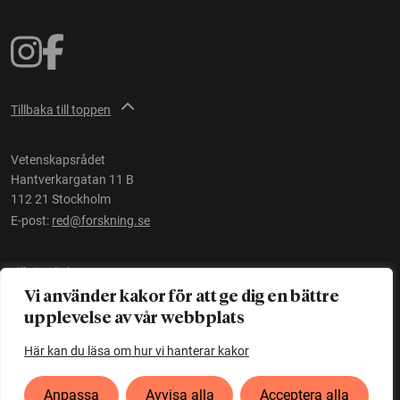
Tillbaka till toppen
Vetenskapsrådet
Hantverkargatan 11 B
112 21 Stockholm
E-post:
red@forskning.se
Tillgänglighet
Vi använder kakor för att ge dig en bättre
upplevelse av vår webbplats
Ett initiativ av
Vetenskapsrådet
Här kan du läsa om hur vi hanterar kakor
Anpassa
Avvisa alla
Acceptera alla