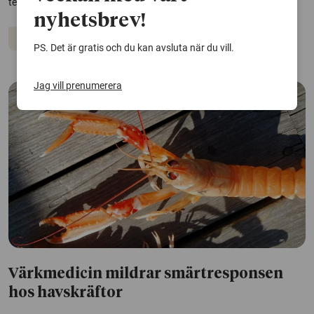
temperatur och jordbearbetning.
nyhetsbrev!
Djur
Ekosystem
PS. Det är gratis och du kan avsluta när du vill.
Jag vill prenumerera
Värkmedicin mildrar smärtresponsen
hos havskräftor