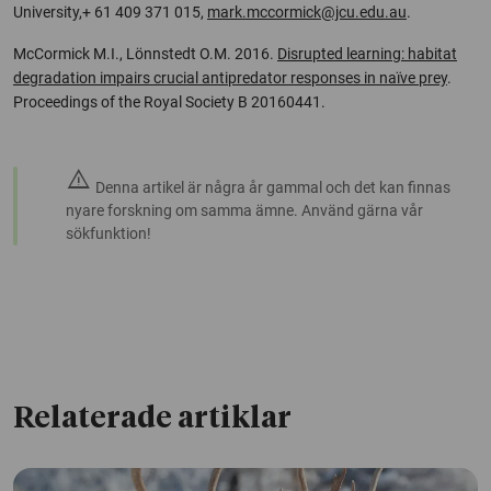
University,+ 61 409 371 015,
mark.mccormick@jcu.edu.au
.
McCormick M.I., Lönnstedt O.M. 2016.
Disrupted learning: habitat
degradation impairs crucial antipredator responses in naïve prey
.
Proceedings of the Royal Society B 20160441.
warning
Denna artikel är några år gammal och det kan finnas
nyare forskning om samma ämne. Använd gärna vår
sökfunktion!
Relaterade artiklar