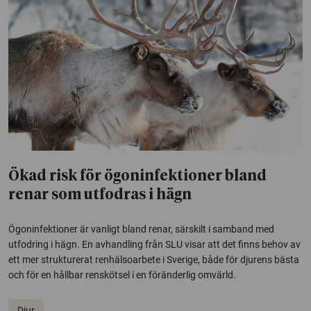
Ökad risk för ögoninfektioner bland
renar som utfodras i hägn
Ögoninfektioner är vanligt bland renar, särskilt i samband med
utfodring i hägn. En avhandling från SLU visar att det finns behov av
ett mer strukturerat renhälsoarbete i Sverige, både för djurens bästa
och för en hållbar renskötsel i en föränderlig omvärld.
Djur