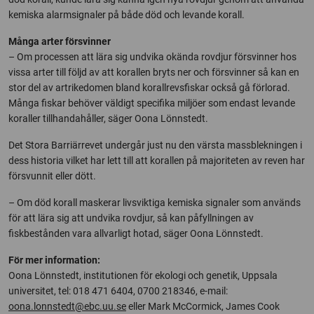
kemiska alarmsignaler på både död och levande korall.
Många arter försvinner
– Om processen att lära sig undvika okända rovdjur försvinner hos
vissa arter till följd av att korallen bryts ner och försvinner så kan en
stor del av artrikedomen bland korallrevsfiskar också gå förlorad.
Många fiskar behöver väldigt specifika miljöer som endast levande
koraller tillhandahåller, säger Oona Lönnstedt.
Det Stora Barriärrevet undergår just nu den värsta massblekningen i
dess historia vilket har lett till att korallen på majoriteten av reven har
försvunnit eller dött.
– Om död korall maskerar livsviktiga kemiska signaler som används
för att lära sig att undvika rovdjur, så kan påfyllningen av
fiskbestånden vara allvarligt hotad, säger Oona Lönnstedt.
För mer information:
Oona Lönnstedt, institutionen för ekologi och genetik, Uppsala
universitet, tel: 018 471 6404, 0700 218346, e-mail:
oona.lonnstedt@ebc.uu.se
eller Mark McCormick, James Cook