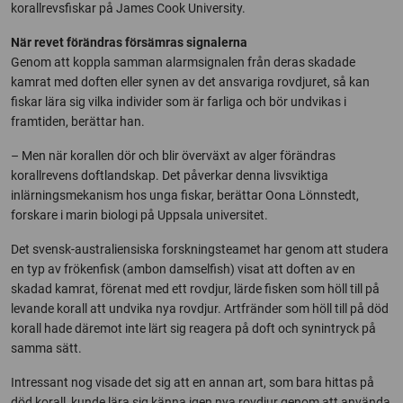
korallrevsfiskar på James Cook University.
När revet förändras försämras signalerna
Genom att koppla samman alarmsignalen från deras skadade
kamrat med doften eller synen av det ansvariga rovdjuret, så kan
fiskar lära sig vilka individer som är farliga och bör undvikas i
framtiden, berättar han.
– Men när korallen dör och blir överväxt av alger förändras
korallrevens doftlandskap. Det påverkar denna livsviktiga
inlärningsmekanism hos unga fiskar, berättar Oona Lönnstedt,
forskare i marin biologi på Uppsala universitet.
Det svensk-australiensiska forskningsteamet har genom att studera
en typ av frökenfisk (ambon damselfish) visat att doften av en
skadad kamrat, förenat med ett rovdjur, lärde fisken som höll till på
levande korall att undvika nya rovdjur. Artfränder som höll till på död
korall hade däremot inte lärt sig reagera på doft och synintryck på
samma sätt.
Intressant nog visade det sig att en annan art, som bara hittas på
död korall, kunde lära sig känna igen nya rovdjur genom att använda