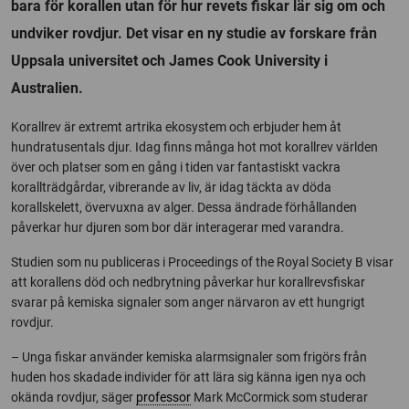
bara för korallen utan för hur revets fiskar lär sig om och
undviker rovdjur. Det visar en ny studie av forskare från
Uppsala universitet och James Cook University i
Australien.
Korallrev är extremt artrika ekosystem och erbjuder hem åt
hundratusentals djur. Idag finns många hot mot korallrev världen
över och platser som en gång i tiden var fantastiskt vackra
korallträdgårdar, vibrerande av liv, är idag täckta av döda
korallskelett, övervuxna av alger. Dessa ändrade förhållanden
påverkar hur djuren som bor där interagerar med varandra.
Studien som nu publiceras i Proceedings of the Royal Society B visar
att korallens död och nedbrytning påverkar hur korallrevsfiskar
svarar på kemiska signaler som anger närvaron av ett hungrigt
rovdjur.
– Unga fiskar använder kemiska alarmsignaler som frigörs från
huden hos skadade individer för att lära sig känna igen nya och
okända rovdjur, säger
professor
Mark McCormick som studerar