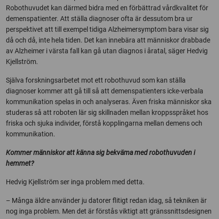
Robothuvudet kan därmed bidra med en förbättrad vårdkvalitet för
demenspatienter. Att ställa diagnoser ofta är dessutom bra ur
perspektivet att till exempel tidiga Alzheimersymptom bara visar sig
då och då, inte hela tiden. Det kan innebära att människor drabbade
av Alzheimer i värsta fall kan gå utan diagnos i åratal, säger Hedvig
Kjellström.
Själva forskningsarbetet mot ett robothuvud som kan ställa
diagnoser kommer att gå till så att demenspatienters icke-verbala
kommunikation spelas in och analyseras. Även friska människor ska
studeras så att roboten lär sig skillnaden mellan kroppsspråket hos
friska och sjuka individer, förstå kopplingarna mellan demens och
kommunikation.
Kommer människor att känna sig bekväma med robothuvuden i
hemmet?
Hedvig Kjellström ser inga problem med detta.
– Många äldre använder ju datorer flitigt redan idag, så tekniken är
nog inga problem. Men det är förstås viktigt att gränssnittsdesignen