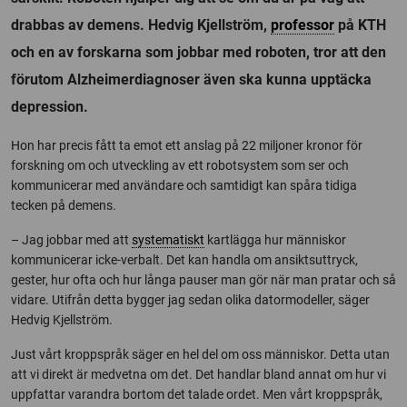
drabbas av demens. Hedvig Kjellström,
professor
på KTH
och en av forskarna som jobbar med roboten, tror att den
förutom Alzheimerdiagnoser även ska kunna upptäcka
depression.
Hon har precis fått ta emot ett anslag på 22 miljoner kronor för
forskning om och utveckling av ett robotsystem som ser och
kommunicerar med användare och samtidigt kan spåra tidiga
tecken på demens.
– Jag jobbar med att
systematiskt
kartlägga hur människor
kommunicerar icke-verbalt. Det kan handla om ansiktsuttryck,
gester, hur ofta och hur långa pauser man gör när man pratar och så
vidare. Utifrån detta bygger jag sedan olika datormodeller, säger
Hedvig Kjellström.
Just vårt kroppspråk säger en hel del om oss människor. Detta utan
att vi direkt är medvetna om det. Det handlar bland annat om hur vi
uppfattar varandra bortom det talade ordet. Men vårt kroppspråk,