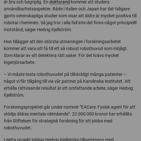
är bra och begriplig. En
doktorand
kommer att studera
användbarhetsaspekter. Både i Italien och Japan har det tidigare
gjorts vetenskapliga studier som visar att äldre är mycket positiva till
robotar i hemmen. Så jag tror i alla fall inte det finns något principiellt
motstånd, säger Hedvig Kjellström.
Hon tillägger att den största utmaningen i forskningsarbetet
kommer att vara att få till ett så robust robothuvud som möjligt.
Som klarar av att detektera rätt saker. För det krävs mycket
ingenjörsarbete.
– Vi måste testa robothuvudet på tillräckligt många patienter –
något vi får tillgång till via vår partner på Karolinska institutet. Att
erhålla rättvisande resultat är ett omfattande arbete, säger Hedvig
Kjellström.
Forskningsprojektet går under namnet ”EACare: Fysisk agent för att
stödja äldres mentala välmående”. 22 000 000 kronor har erhållits
från Stiftelsen för strategisk forskning för att jobba med
robothuvudet.
I detta projekt jobbar Hedvig Kjellström tillsammans med