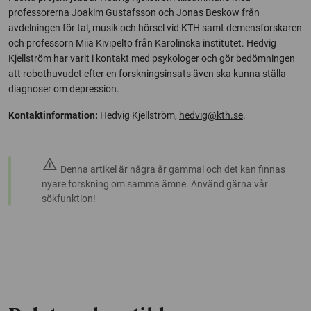
professorerna Joakim Gustafsson och Jonas Beskow från
avdelningen för tal, musik och hörsel vid KTH samt demensforskaren
och professorn Miia Kivipelto från Karolinska institutet. Hedvig
Kjellström har varit i kontakt med psykologer och gör bedömningen
att robothuvudet efter en forskningsinsats även ska kunna ställa
diagnoser om depression.
Kontaktinformation:
Hedvig Kjellström,
hedvig@kth.se
.
warning
Denna artikel är några år gammal och det kan finnas
nyare forskning om samma ämne. Använd gärna vår
sökfunktion!