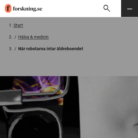
search
Sök
Meny
Gå till innehåll
Start
/
Hälsa & medicin
/
När robotarna intar äldreboendet