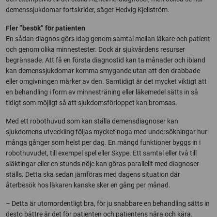
demenssjukdomar fortskrider, säger Hedvig Kjellström.
Fler ”besök” för patienten
En sådan diagnos görs idag genom samtal mellan läkare och patient
och genom olika minnestester. Dock är sjukvårdens resurser
begränsade. Att få en första diagnostid kan ta månader och ibland
kan demenssjukdomar komma smygande utan att den drabbade
eller omgivningen märker av den. Samtidigt är det mycket viktigt att
en behandling i form av minnesträning eller läkemedel sätts in så
tidigt som möjligt så att sjukdomsförloppet kan bromsas.
Med ett robothuvud som kan ställa demensdiagnoser kan
sjukdomens utveckling följas mycket noga med undersökningar hur
många gånger som helst per dag. En mängd funktioner byggs in i
robothuvudet, till exempel spel eller Skype. Ett samtal eller två till
släktingar eller en stunds nöje kan göras parallellt med diagnoser
ställs. Detta ska sedan jämföras med dagens situation där
återbesök hos läkaren kanske sker en gång per månad.
– Detta är utomordentligt bra, för ju snabbare en behandling sätts in
desto bättre är det för patienten och patientens nära och kära.