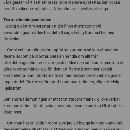
våra gester, vårt sätt att prata, som vi själva uppfattar, kan också
berätta saker om vår hälsa. När mönstren avviker, vill säga.
Två användningsområden
Hedvig Kjellström berättar att det finns åtminstone två
användningsområden här, det vill säga två nyttor med hennes
forskning.
– Om vi vet hur människor uppfattar varandra så kan vi använda
denna lärdom på robotar. Det kan handla om allt från
blickriktningsmönster till armgester. Med den här kunskapen kan vi
göra robotar mänskliga, får dem att framstå som mer socialt
kompetenta. Kan robotarna tolka människors omedvetna signaler
uppstår det färre missförstånd i kommunikationen, säger Hedvig
Kjellström.
Den andra tillämpningen är att först studera mänsklig icke-verbal
kommunikation för att sedan använda denna kunskap till att ställa
diagnoser.
– Om man har en sådan robot som jag vill bygga kan man använda
den exempelvis till att ställa Alzheimerdiagnoser, men också se hur