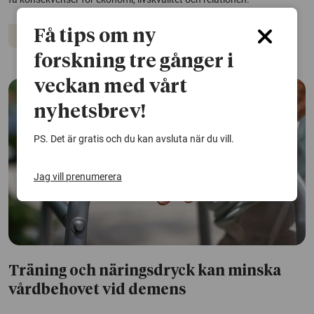
Få tips om ny
Demens
Vård och omsorg
forskning tre gånger i
veckan med vårt
nyhetsbrev!
PS. Det är gratis och du kan avsluta när du vill.
Jag vill prenumerera
Träning och näringsdryck kan minska
vårdbehovet vid demens