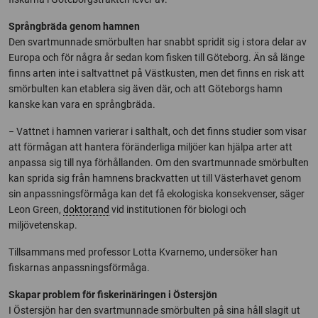
Språngbräda genom hamnen
Den svartmunnade smörbulten har snabbt spridit sig i stora delar av
Europa och för några år sedan kom fisken till Göteborg. Än så länge
finns arten inte i saltvattnet på Västkusten, men det finns en risk att
smörbulten kan etablera sig även där, och att Göteborgs hamn
kanske kan vara en språngbräda.
− Vattnet i hamnen varierar i salthalt, och det finns studier som visar
att förmågan att hantera föränderliga miljöer kan hjälpa arter att
anpassa sig till nya förhållanden. Om den svartmunnade smörbulten
kan sprida sig från hamnens brackvatten ut till Västerhavet genom
sin anpassningsförmåga kan det få ekologiska konsekvenser, säger
Leon Green,
doktorand
vid institutionen för biologi och
miljövetenskap.
Tillsammans med professor Lotta Kvarnemo, undersöker han
fiskarnas anpassningsförmåga.
Skapar problem för fiskerinäringen i Östersjön
I Östersjön har den svartmunnade smörbulten på sina håll slagit ut