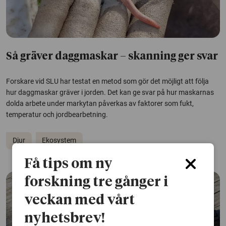
Så gräver daggmaskar – skanning ger svar
Forskare vid SLU har testat en metod som gör det möjligt att följa
hur daggmaskar gräver i jorden. Det kan ge svar på hur maskarnas
dolda arbete under markytan påverkas av faktorer som fukt,
temperatur och jordbearbetning.
Djur
Ekosystem
Få tips om ny
forskning tre gånger i
veckan med vårt
nyhetsbrev!