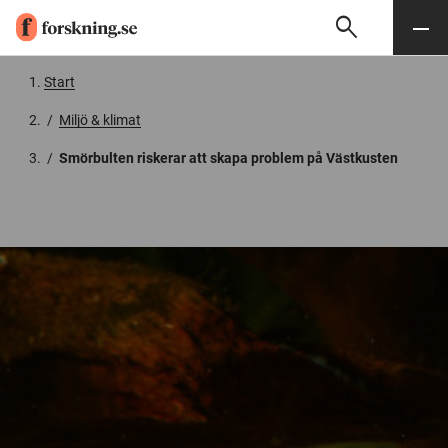
search
Sök
Meny
Gå till innehåll
Start
/
Miljö & klimat
/
Smörbulten riskerar att skapa problem på Västkusten