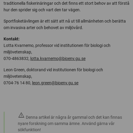
traditionella fiskerinäringar och det finns ett stort behov av att förstå
hur den sprider sig och vart den tar vägen.
Sportfisketävlingen är ett sätt att nå ut till allmänheten och berätta
om invasiva arter och behovet av miljövård.
Kontakt:
Lotta Kvarnemo, professor vid institutionen för biologi och
miljövetenskap,
070-4863832,
lotta.kvarnemo@bioenv.gu.se
Leon Green, doktorand vid institutionen för biologi och
miljövetenskap,
0704-76 14 80,
leon.green@bioenv.gu.se
warning
Denna artikel är några år gammal och det kan finnas
nyare forskning om samma ämne. Använd gärna vår
sökfunktion!