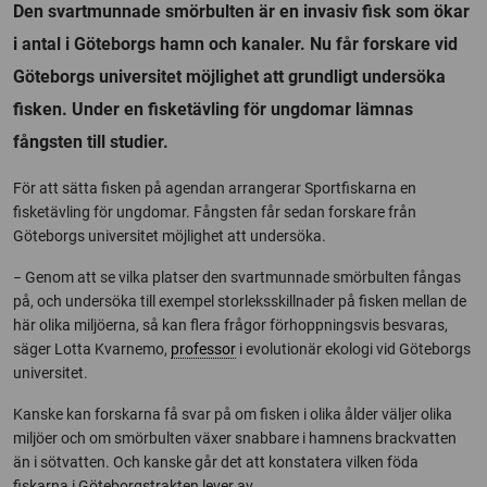
Den svartmunnade smörbulten är en invasiv fisk som ökar
i antal i Göteborgs hamn och kanaler. Nu får forskare vid
Göteborgs universitet möjlighet att grundligt undersöka
fisken. Under en fisketävling för ungdomar lämnas
fångsten till studier.
För att sätta fisken på agendan arrangerar Sportfiskarna en
fisketävling för ungdomar. Fångsten får sedan forskare från
Göteborgs universitet möjlighet att undersöka.
− Genom att se vilka platser den svartmunnade smörbulten fångas
på, och undersöka till exempel storleksskillnader på fisken mellan de
här olika miljöerna, så kan flera frågor förhoppningsvis besvaras,
säger Lotta Kvarnemo,
professor
i evolutionär ekologi vid Göteborgs
universitet.
Kanske kan forskarna få svar på om fisken i olika ålder väljer olika
miljöer och om smörbulten växer snabbare i hamnens brackvatten
än i sötvatten. Och kanske går det att konstatera vilken föda
fiskarna i Göteborgstrakten lever av.