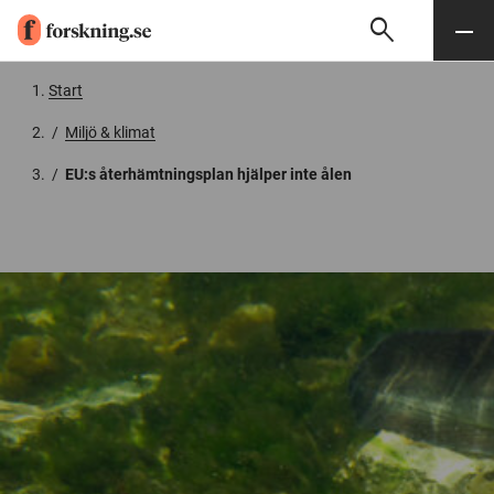
search
Sök
Meny
Gå till innehåll
Start
/
Miljö & klimat
/
EU:s återhämtningsplan hjälper inte ålen