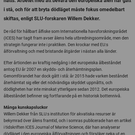
nåtts. Arbetet med att bevara den europeiska ålen har gått
i stå, och för att bryta dödläget måste fokus omedelbart
skiftas, enligt SLU-forskaren Willem Dekker.
De råd för hållbart ålfiske som Internationella havsforskningsrådet
(ICES) har tagit fram avser ålens hela utbredningsområde, men den
strategin fungerar inte i praktiken. Den krockar med EU:s
ålförvaltning och med bristande åtgärder i nästan alla länder.
Efter årtionden av kraftig nedgång i det europeiska ålbeståndet
antog EU år 2007 en skydds- och återhämtningsplan.
Genomförandet har dock gått i stå: år 2015 hade varken beståndet
återhämtat sig eller det nödvändiga skyddet uppnåtts, och
dödligheten har inte minskat ytterligare sedan 2012. Det europeiska
ålbeståndet befinner sig fortfarande på en historisk bottennivå.
Många kunskapsluckor
Willem Dekker från SLU:s institution för akvatiska resurser är
bekymrad över ålens framtid, och i somras publicerade han en artikel
i tidskriften ICES Journal of Marine Science, där han analyserar
dödläget i den europeiska ålförvaltningen och försöker peka ut en