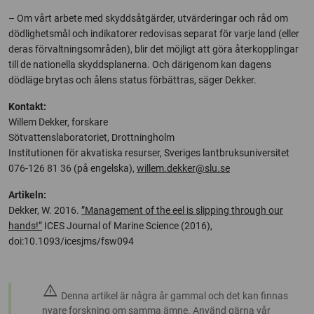
– Om vårt arbete med skyddsåtgärder, utvärderingar och råd om
dödlighetsmål och indikatorer redovisas separat för varje land (eller
deras förvaltningsområden), blir det möjligt att göra återkopplingar
till de nationella skyddsplanerna. Och därigenom kan dagens
dödläge brytas och ålens status förbättras, säger Dekker.
Kontakt:
Willem Dekker, forskare
Sötvattenslaboratoriet, Drottningholm
Institutionen för akvatiska resurser, Sveriges lantbruksuniversitet
076-126 81 36 (på engelska),
willem.dekker@slu.se
Artikeln:
Dekker, W. 2016.
”Management of the eel is slipping through our
hands!”
ICES Journal of Marine Science (2016),
doi:10.1093/icesjms/fsw094
warning
Denna artikel är några år gammal och det kan finnas
nyare forskning om samma ämne. Använd gärna vår