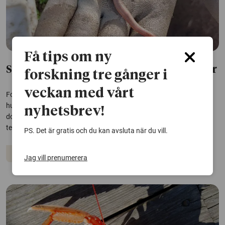
Få tips om ny
Så gräver daggmaskar – skanning ger svar
forskning tre gånger i
veckan med vårt
Forskare vid SLU har testat en metod som gör det möjligt att följa
hur daggmaskar gräver i jorden. Det kan ge svar på hur maskarnas
nyhetsbrev!
dolda arbete under markytan påverkas av faktorer som fukt,
temperatur och jordbearbetning.
PS. Det är gratis och du kan avsluta när du vill.
Djur
Ekosystem
Jag vill prenumerera