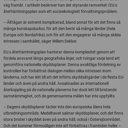
väg framåt. I artikeln beskriver han det styrande ramverket i EU:s
återhämtningsplan som ett socioekologiskt förvaltningsproblem.
– Ålfrågan är extremt komplicerad, bland annat för att det finns så
många kunskapsluckor, för att den berör så många länder (hela
Europa och Nordafrika) och för att den engagerar så många skilda
intressen i samhället, säger Willem Dekker.
EU:s återhämtningsplan hanterar denna komplexitet genom att
fördela ansvaret längs geografiska linjer, och tvingar varje land att
genomföra nationella skyddsplaner. Denna avsiktliga fördelning av
kontrollen har förbättrat dialogen mellan olika intressen inom
länderna, och har lett till att det införts skyddsåtgärder i de flesta EU-
länder och även på andra håll. Avsaknaden av internationell
återkoppling på de nationella planerna har dock lett till bristande
samstämmighet, och de gemensamma målen har inte uppfyllts.
– Dagens skyddsplaner täcker inte den europeiska ålens hela
utbredningsområde. Medelhavet saknar skyddsplaner, och det finns
stora brister i skyddet även på andra håll, också i Östersjöområdet.
Och det kommer förmodligen inte att förbättras i framtiden heller –