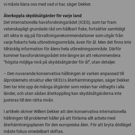
vi måste klara oss med vad vi har, säger Dekker.
Återkoppla skyddsåtgärder för varje land
Det internationella havsforskningsrådet (ICES), som tar fram
vetenskapligt grundade råd om hållbart fiske, fortsätter samtidigt
att sikta in sig på förvaltningsrekommendationer som utgår från
varje fiskarts hela utbredningsområde, även för ål. Men det finns inte
tillräcklig information för ålens hela utbredningsområde. Därför
kommer havsforskningsrådet inte längre än att rekommendera
”högsta möjliga nivå på skyddsåtgärder för ål”, utan detaljer.
– Den nuvarande konservativa hållningen är varken anpassad till
ålproblemets struktur eller till EU:s återhämtningsplan, säger Dekker.
Den tar inte upp de många åtgärder som redan har vidtagits i alla
länder, och utan sådan återkoppling kan skyddsåtgärderna inte
justeras till den rätta nivån.
I artikeln skriver Willem Dekker att den konservativa internationella
hållningen till problemet håller på att förlama allt arbete med
återhämtningsplanen för den europeiska ålen. För att bryta dödläget
måste fokus omedelbart skiftas.