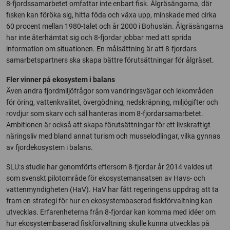
8-fjordssamarbetet omfattar inte enbart fisk. Ålgräsängarna, där
fisken kan föröka sig, hitta föda och växa upp, minskade med cirka
60 procent mellan 1980-talet och år 2000 i Bohuslän. Ålgräsängarna
har inte återhämtat sig och 8-fjordar jobbar med att sprida
information om situationen. En målsättning är att 8-fjordars
samarbetspartners ska skapa bättre förutsättningar för ålgräset.
Fler vinner på ekosystem i balans
Även andra fjordmiljöfrågor som vandringsvägar och lekområden
för öring, vattenkvalitet, övergödning, nedskräpning, miljögifter och
rovdjur som skarv och säl hanteras inom 8-fjordarsamarbetet.
Ambitionen är också att skapa förutsättningar för ett livskraftigt
näringsliv med bland annat turism och musselodlingar, vilka gynnas
av fjordekosystem i balans.
SLU:s studie har genomförts eftersom 8-fjordar år 2014 valdes ut
som svenskt pilotområde för ekosystemansatsen av Havs- och
vattenmyndigheten (HaV). HaV har fått regeringens uppdrag att ta
fram en strategi för hur en ekosystembaserad fiskförvaltning kan
utvecklas. Erfarenheterna från 8-fjordar kan komma med idéer om
hur ekosystembaserad fiskförvaltning skulle kunna utvecklas på