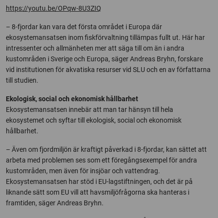
https://youtu.be/OPqw-8U3ZIQ
– 8-fjordar kan vara det första området i Europa där
ekosystemansatsen inom fiskförvaltning tillämpas fullt ut. Här har
intressenter och allmänheten mer att säga till om än i andra
kustområden i Sverige och Europa, säger Andreas Bryhn, forskare
vid institutionen för akvatiska resurser vid SLU och en av författarna
till studien.
Ekologisk, social och ekonomisk hållbarhet
Ekosystemansatsen innebär att man tar hänsyn till hela
ekosystemet och syftar till ekologisk, social och ekonomisk
hållbarhet.
– Även om fjordmiljön är kraftigt påverkad i 8-fjordar, kan sättet att
arbeta med problemen ses som ett föregångsexempel för andra
kustområden, men även för insjöar och vattendrag.
Ekosystemansatsen har stöd i EU-lagstiftningen, och det är på
liknande sätt som EU vill att havsmiljöfrågorna ska hanteras i
framtiden, säger Andreas Bryhn.