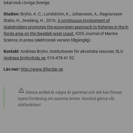
lokal nivå i övriga Sverige.
Studien:
Bryhn, A. C., Lundström, K., Johansson, A., Ragnarsson
Stabo, H., Svedäng, H., 2016.
A continuous involvement of
stakeholders promotes the ecosystem approach to fisheries in the 8-
fjords area on the Swedish west coast.
ICES Journal of Marine
Science, in press (elektronisk version tillgänglig).
Kontakt:
Andreas Bryhn, Institutionen för akvatiska resurser, SLU
Andreas.bryhn@slu.se
, 010-478 41 52.
Läs mer:
http://www.8fjordar.se
warning
Denna artikel är några år gammal och det kan finnas
nyare forskning om samma ämne. Använd gärna vår
sökfunktion!