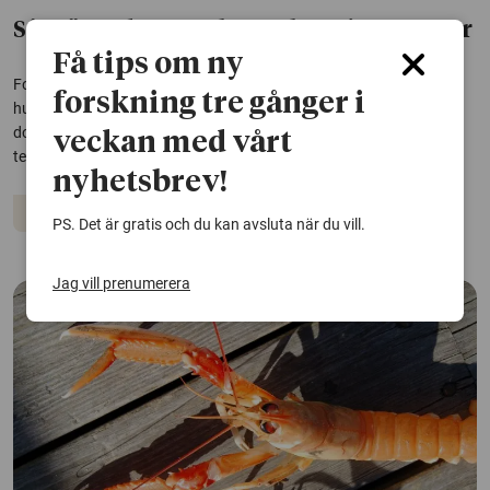
Så gräver daggmaskar – skanning ger svar
Få tips om ny
Forskare vid SLU har testat en metod som gör det möjligt att följa
forskning tre gånger i
hur daggmaskar gräver i jorden. Det kan ge svar på hur maskarnas
dolda arbete under markytan påverkas av faktorer som fukt,
veckan med vårt
temperatur och jordbearbetning.
nyhetsbrev!
Djur
Ekosystem
PS. Det är gratis och du kan avsluta när du vill.
Jag vill prenumerera