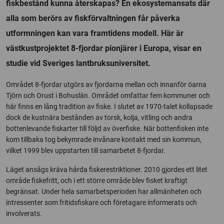
fiskbestånd kunna återskapas? En ekosystemansats där
alla som berörs av fiskförvaltningen får påverka
utformningen kan vara framtidens modell. Här är
västkustprojektet 8-fjordar pionjärer i Europa, visar en
studie vid Sveriges lantbruksuniversitet.
Området 8-fjordar utgörs av fjordarna mellan och innanför öarna
Tjörn och Orust i Bohuslän. Området omfattar fem kommuner och
här finns en lång tradition av fiske. I slutet av 1970-talet kollapsade
dock de kustnära bestånden av torsk, kolja, vitling och andra
bottenlevande fiskarter till följd av överfiske. När bottenfisken inte
kom tillbaka tog bekymrade invånare kontakt med sin kommun,
vilket 1999 blev uppstarten till samarbetet 8-fjordar.
Läget ansågs kräva hårda fiskerestriktioner. 2010 gjordes ett litet
område fiskefritt, och i ett större område blev fisket kraftigt
begränsat. Under hela samarbetsperioden har allmänheten och
intressenter som fritidsfiskare och företagare informerats och
involverats.