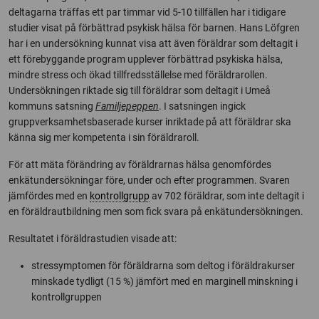
deltagarna träffas ett par timmar vid 5-10 tillfällen har i tidigare
studier visat på förbättrad psykisk hälsa för barnen. Hans Löfgren
har i en undersökning kunnat visa att även föräldrar som deltagit i
ett förebyggande program upplever förbättrad psykiska hälsa,
mindre stress och ökad tillfredsställelse med föräldrarollen.
Undersökningen riktade sig till föräldrar som deltagit i Umeå
kommuns satsning
Familjepeppen
. I satsningen ingick
gruppverksamhetsbaserade kurser inriktade på att föräldrar ska
känna sig mer kompetenta i sin föräldraroll.
För att mäta förändring av föräldrarnas hälsa genomfördes
enkätundersökningar före, under och efter programmen. Svaren
jämfördes med en
kontrollgrupp
av 702 föräldrar, som inte deltagit i
en föräldrautbildning men som fick svara på enkätundersökningen.
Resultatet i föräldrastudien visade att:
stressymptomen för föräldrarna som deltog i föräldrakurser
minskade tydligt (15 %) jämfört med en marginell minskning i
kontrollgruppen