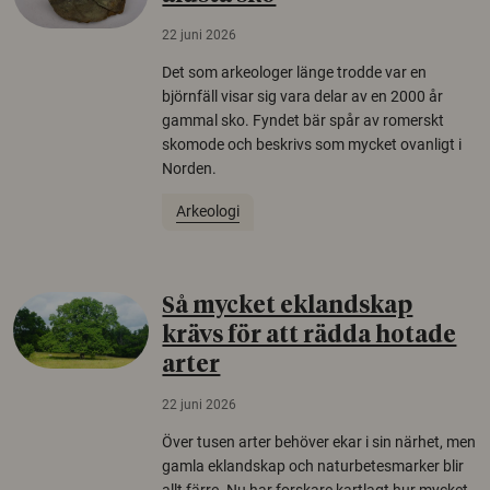
22 juni 2026
Det som arkeologer länge trodde var en
björnfäll visar sig vara delar av en 2000 år
gammal sko. Fyndet bär spår av romerskt
skomode och beskrivs som mycket ovanligt i
Norden.
Arkeologi
Så mycket eklandskap
krävs för att rädda hotade
arter
22 juni 2026
Över tusen arter behöver ekar i sin närhet, men
gamla eklandskap och naturbetesmarker blir
allt färre. Nu har forskare kartlagt hur mycket