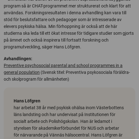
program så är CHAT-programmet mer strukturerat och klart för att
användas. Forskningsresultaten i denna avhandling kan vara till
stöd för beslutsfattare och pedagoger som är intresserade av
elevers psykiska hälsa. Min förhoppning är också att de här
studierna ska leda till ett ökat intresse för tidigare studier som gjorts
på ämnet och också inspirera till fortsatt forskning och
programutveckling, säger Hans Löfgren.
Avhandlingen:
Preventive psychosocial parental and school programmes in a
general population
(Svensk titel: Preventiva psykosociala föräldra-
och skolprogram för allmänheten)
Hans Löfgren
har arbetat 38 år med psykisk ohälsa inom Västerbottens
läns landsting och har undervisat på Institutionen för
socialt arbete och Polishögskolan. Han är ledamot i
styrelsen för akademikerförbundet för NUS och arbetar
för närvarande på Vännäs hälsocentral. Hans Löfgren är