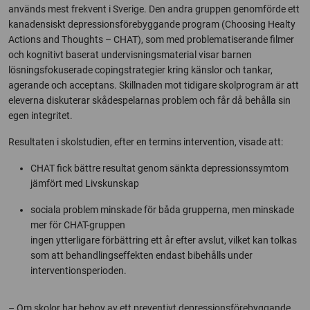
används mest frekvent i Sverige. Den andra gruppen genomförde ett
kanadensiskt depressionsförebyggande program (Choosing Healty
Actions and Thoughts – CHAT), som med problematiserande filmer
och kognitivt baserat undervisningsmaterial visar barnen
lösningsfokuserade copingstrategier kring känslor och tankar,
agerande och acceptans. Skillnaden mot tidigare skolprogram är att
eleverna diskuterar skådespelarnas problem och får då behålla sin
egen integritet.
Resultaten i skolstudien, efter en termins intervention, visade att:
CHAT fick bättre resultat genom sänkta depressionssymtom
jämfört med Livskunskap
sociala problem minskade för båda grupperna, men minskade
mer för CHAT-gruppen
ingen ytterligare förbättring ett år efter avslut, vilket kan tolkas
som att behandlingseffekten endast bibehålls under
interventionsperioden.
– Om skolor har behov av ett preventivt depressionsförebyggande