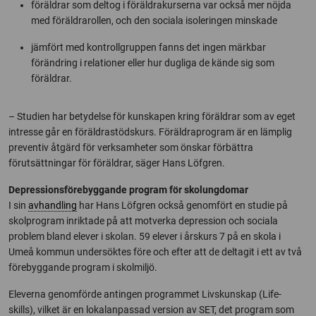
föräldrar som deltog i föräldrakurserna var också mer nöjda
med föräldrarollen, och den sociala isoleringen minskade
jämfört med kontrollgruppen fanns det ingen märkbar
förändring i relationer eller hur dugliga de kände sig som
föräldrar.
– Studien har betydelse för kunskapen kring föräldrar som av eget
intresse går en föräldrastödskurs. Föräldraprogram är en lämplig
preventiv åtgärd för verksamheter som önskar förbättra
förutsättningar för föräldrar, säger Hans Löfgren.
Depressionsförebyggande program för skolungdomar
I sin
avhandling
har Hans Löfgren också genomfört en studie på
skolprogram inriktade på att motverka depression och sociala
problem bland elever i skolan. 59 elever i årskurs 7 på en skola i
Umeå kommun undersöktes före och efter att de deltagit i ett av två
förebyggande program i skolmiljö.
Eleverna genomförde antingen programmet Livskunskap (Life-
skills), vilket är en lokalanpassad version av SET, det program som