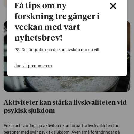
Psykisk hälsa
Få tips om ny
forskning tre gånger i
veckan med vårt
nyhetsbrev!
PS. Det är gratis och du kan avsluta när du vill.
Jag vill prenumerera
Aktiviteter kan stärka livskvaliteten vid
psykisk sjukdom
Enkla och vardagliga aktiviteter kan förbättra livskvaliteten för
personer med svår psykisk sjukdom. Även små förändringar på