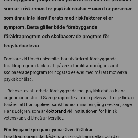
som är i riskzonen för psykisk ohälsa – även för personer
som ännu inte identifierats med riskfaktorer eller
symptom. Detta gäller både förebyggande
föräldraprogram och skolbaserade program för
högstadieelever.
Forskare vid Umeå universitet har utvärderat förebyggande
föräldraprogram tänkta att påverka föräldraförmågan samt
skolbaserade program för högstadieelever med mål att motverka
psykisk ohälsa.
– Behovet av att arbeta förebyggande mot psykisk ohälsa bland
ungdomar är stort. I Sverige rapporterar exempelvis var tredje flicka i
tonåren att hon upplever sänkt humör minst en gång i veckan, säger
Hans Löfgren, som är
doktorand
vid Institutionen för klinisk
vetenskap vid Umeå universitet.
Förebyggande program gynnar även föräldrar
Föräldraprogram, där både föräldrar och barn deltar, och där