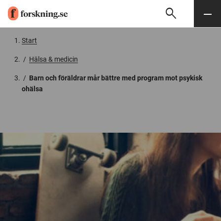
search
Sök
Meny
Gå till innehåll
Start
/
Hälsa & medicin
/
Barn och föräldrar mår bättre med program mot psykisk
ohälsa