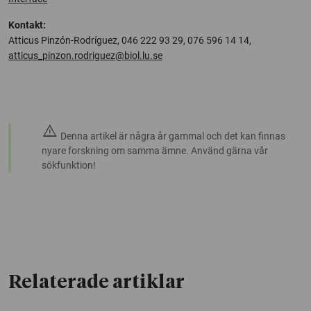
Kontakt:
Atticus Pinzón-Rodríguez, 046 222 93 29, 076 596 14 14,
atticus_pinzon.rodriguez@biol.lu.se
warning
Denna artikel är några år gammal och det kan finnas
nyare forskning om samma ämne. Använd gärna vår
sökfunktion!
Relaterade artiklar