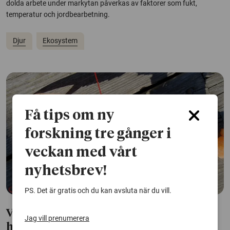
dolda arbete under markytan påverkas av faktorer som fukt,
temperatur och jordbearbetning.
Djur
Ekosystem
Få tips om ny
forskning tre gånger i
veckan med vårt
nyhetsbrev!
PS. Det är gratis och du kan avsluta när du vill.
Värkmedicin mildrar smärtresponsen
Jag vill prenumerera
hos havskräftor