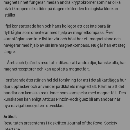
magnetsinnet fungerar, medan andra kryptokromer som har olika
nivå i kroppen olika tider på dagen sköter den biologiska klockan
istället.
I fjol konstaterade han och hans kollegor att det inte bara är
flyttfåglar som orienterar med hjälp av magnetkompass. Även
stannfåglar som inte flyttar vår och höst har ett magnetsinne och
navigerar med hjälp av sin inre magnetkompass. Nu går han ett steg
längre:
– Årets och fjolårets resultat indikerar att andra djur, kanske alla, har
magnetreceptorer och kan uppfatta magnetfält.
Fortfarande återstår en hel del forskning för att i detalj kartlägga hur
djur upptäcker och använder jordklotets magnetfält. Klart är att det
handlar om kemiska reaktioner som samspelar med magnetfält. Den
kunskapen kan enligt Atticus Pinzón-Rodríguez bli användbar när
nya navigationssystem utvecklas.
Artikel:
Resultaten presenteras i tidskriften Journal of the Royal Society
Interface