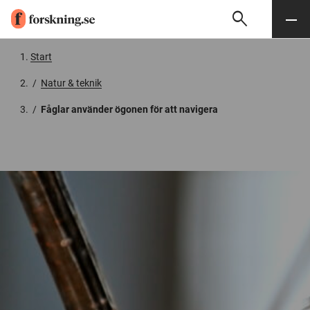
search
Sök
Meny
Gå till innehåll
Start
/
Natur & teknik
/
Fåglar använder ögonen för att navigera