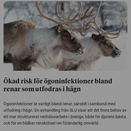
Ökad risk för ögoninfektioner bland
renar som utfodras i hägn
Ögoninfektioner är vanligt bland renar, särskilt i samband med
utfodring i hägn. En avhandling från SLU visar att det finns behov av
ett mer strukturerat renhälsoarbete i Sverige, både för djurens bästa
och för en hållbar renskötsel i en föränderlig omvärld.