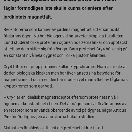
fåglar förmodligen inte skulle kunna orientera efter
jordklotets magnetfält.
Receptorerna som känner av jordens magnetfält sitter sannolikt i
fåglarnas ögon. Nu har biologer vid naturvetenskapliga fakulteten i
Lund studerat olika proteiner i ögonen hos zebrafinkar och upptäckt
att ett av dem skiljer sig från övriga. Bara proteinet Cry4 håller sig på
en konstant nivå hela dygnet och i olika ljusförhållanden.
Cry4 tillhör en grupp proteiner kallad kryptokromer. Normalt reglerar
de den biologiska klockan men har även ansetts ha betydelse för
magnetsinnet. I och med den här studien vet man vilket av fåglarnas
kryptokromer som gör vad.
– Cry4 är en idealisk magnetreceptor eftersom proteinets nivå i
ögonen är konstant hela tiden. Det är något som vi förväntar oss av
en receptor som används oberoende av tid på dygnet, säger Atticus
Pinzón-Rodríguez, en av forskarna bakom studien.
Slutsatsen är således att just det proteinet bidrar till att