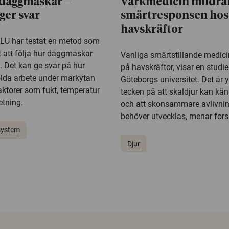
 daggmaskar –
Värkmedicin mildra
ger svar
smärtresponsen hos
havskräftor
SLU har testat en metod som
t att följa hur daggmaskar
Vanliga smärtstillande medici
n. Det kan ge svar på hur
på havskräftor, visar en studie
lda arbete under markytan
Göteborgs universitet. Det är yt
aktorer som fukt, temperatur
tecken på att skaldjur kan kä
etning.
och att skonsammare avlivni
behöver utvecklas, menar fors
system
Djur