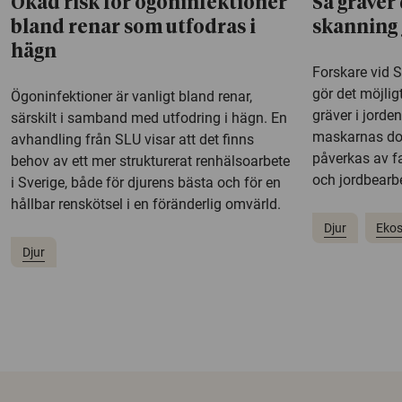
Ökad risk för ögoninfektioner
Så gräver
bland renar som utfodras i
skanning 
hägn
Forskare vid 
gör det möjlig
Ögoninfektioner är vanligt bland renar,
gräver i jorde
särskilt i samband med utfodring i hägn. En
maskarnas do
avhandling från SLU visar att det finns
påverkas av f
behov av ett mer strukturerat renhälsoarbete
och jordbearb
i Sverige, både för djurens bästa och för en
hållbar renskötsel i en föränderlig omvärld.
Djur
Eko
Djur