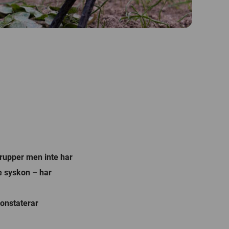
 grupper men inte har
re syskon – har
konstaterar