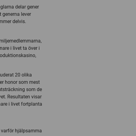
fåglarna delar gener
t generna lever
ämmer delvis.
familjemedlemmarna,
re i livet ta över i
produktionskasino,
uderat 20 olika
ller honor som mest
 utsträckning som de
et. Resultaten visar
re i livet fortplanta
ar varför hjälpsamma