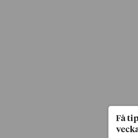
Få ti
vecka