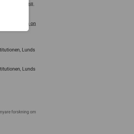
ar ska hjälpa till.
re reproduction on
titutionen, Lunds
titutionen, Lunds
 nyare forskning om