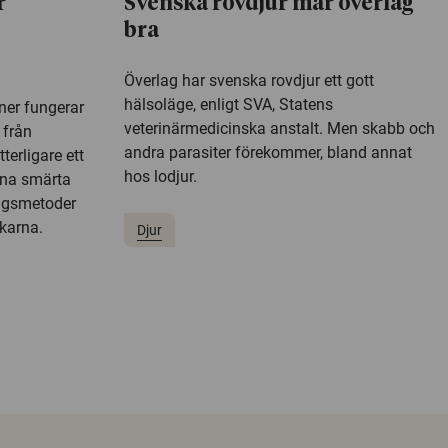
r
Svenska rovdjur mår överlag
bra
Överlag har svenska rovdjur ett gott
hälsoläge, enligt SVA, Statens
ner fungerar
veterinärmedicinska anstalt. Men skabb och
 från
andra parasiter förekommer, bland annat
terligare ett
hos lodjur.
nna smärta
ngsmetoder
karna.
Djur