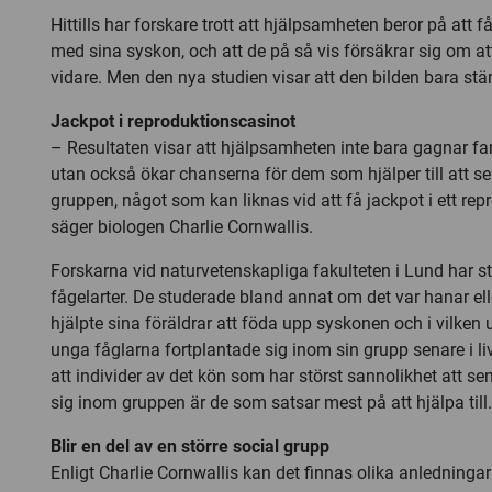
Hittills har forskare trott att hjälpsamheten beror på att 
med sina syskon, och att de på så vis försäkrar sig om at
vidare. Men den nya studien visar att den bilden bara st
Jackpot i reproduktionscasinot
– Resultaten visar att hjälpsamheten inte bara gagnar 
utan också ökar chanserna för dem som hjälper till att sena
gruppen, något som kan liknas vid att få jackpot i ett re
säger biologen Charlie Cornwallis.
Forskarna vid naturvetenskapliga fakulteten i Lund har st
fågelarter. De studerade bland annat om det var hanar e
hjälpte sina föräldrar att föda upp syskonen och i vilken
unga fåglarna fortplantade sig inom sin grupp senare i liv
att individer av det kön som har störst sannolikhet att sena
sig inom gruppen är de som satsar mest på att hjälpa till.
Blir en del av en större social grupp
Enligt Charlie Cornwallis kan det finnas olika anledning