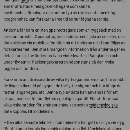
änder utrustade med gps-mottagare som kan ta
positionsbestämningar och annan typ av rörelsedata med hög
noggrannhet, kan forskarna i realtid se hur fåglarna rör sig.
Änderna får bära en liten gps-mottagare som en ryggsäck med en
sele runt bröstet. Gps-mottagaren laddas med hjälp av solceller, och
data skickas via mobiltelefonnätet så att änderna alltid kan följas av
forskarteamet. Den stora mängden information från änderna ger en
detaljerad bild av ändernas liv på vinterkvarten i Bangladesh och
under flytten till häckningskvarteren någonstans på den ryska
tajgan och tundran.
Forskarna är intresserade av vilka flyttvägar änderna tar, hur snabbt
de flyger, vilken tid på dygnet de förflyttar sig, var och hur länge de
rastar längs vägen, etc. Denna typ av data kan användas för att
skapa modeller för hur flytten egentligen går till. För att förutspå
olika riskområden för smittspridning kan sedan
epidemiologiska
data kopplas till modellerna.
– Den allra senaste tekniken inom telemetri har gett oss nya verktyg
för att kunna koppla ihop epidemiologi och flyttfågelekologi, säger