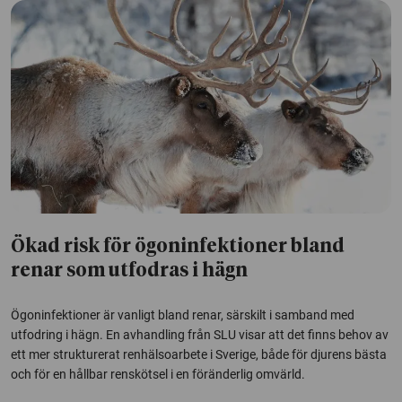
Ökad risk för ögoninfektioner bland
renar som utfodras i hägn
Ögoninfektioner är vanligt bland renar, särskilt i samband med
utfodring i hägn. En avhandling från SLU visar att det finns behov av
ett mer strukturerat renhälsoarbete i Sverige, både för djurens bästa
och för en hållbar renskötsel i en föränderlig omvärld.