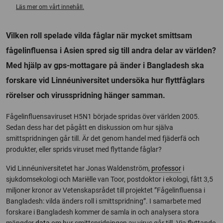
Läs mer om vårt innehåll.
Vilken roll spelade vilda fåglar när mycket smittsam
fågelinfluensa i Asien spred sig till andra delar av världen?
Med hjälp av gps-mottagare på änder i Bangladesh ska
forskare vid Linnéuniversitet undersöka hur flyttfåglars
rörelser och virusspridning hänger samman.
Fågelinfluensaviruset H5N1 började spridas över världen 2005.
Sedan dess har det pågått en diskussion om hur själva
smittspridningen går till. Är det genom handel med fjäderfä och
produkter, eller sprids viruset med flyttande fåglar?
Vid Linnéuniversitetet har Jonas Waldenström,
professor
i
sjukdomsekologi och Mariëlle van Toor, postdoktor i ekologi, fått 3,5
miljoner kronor av Vetenskapsrådet till projektet ”Fågelinfluensa i
Bangladesh: vilda änders roll i smittspridning”. I samarbete med
forskare i Bangladesh kommer de samla in och analysera stora
mängder
data
om hur smittspridningen av virus går till. Via flyttande