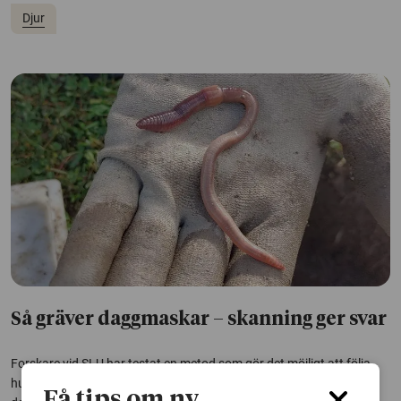
Djur
Så gräver daggmaskar – skanning ger svar
Forskare vid SLU har testat en metod som gör det möjligt att följa
hur daggmaskar gräver i jorden. Det kan ge svar på hur maskarnas
Få tips om ny