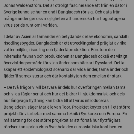
Jonas Waldenström. Det är otroligt fascinerande att från en dator i
Sverige kunna se hur en and i Bangladesh rör sig. Och data från
många änder ger oss möjligheten att undersöka hur högpatogena
virus sprids runt om i världen.
I delar av Asien är tamänder en betydande del av ekonomin, särskilt i
risodlingsbygder. Bangladesh är ett utvecklingsland präglat av rika
vattenmiljöer, risodling och fjäderfäproduktion. Förutom den
inhemska faunan och produktionen är Bangladesh också ett viktigt
övervintringsområde för vilda änder som häckar i Ryssland. Detta
skapar ett epidemiologiskt scenario där vilda änder, tama änder och
fjäderfä samexisterar och där kontaktytan dem emellan är stark.
– De två frågor vi vill besvara är dels hur överföringen mellan tama
och vilda fåglar ser ut och hur det bidrar till sjukdomsrisk, och dels
hur långväga flyttning kan bidra till att virus introduceras i
Bangladesh, säger Mariëlle van Toor. Projektet knyter an till ett större
projekt där vi arbetar med samma teknik i Sydkorea och Europa. En
målsättning för det större projektet är att förstå hur flyttfåglars
rörelser kan sprida virus över hela den euroasiatiska kontinenten.