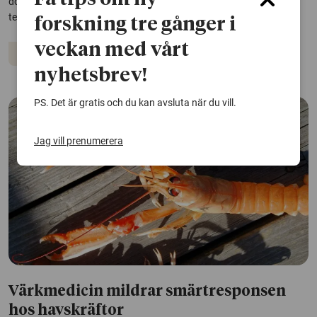
dolda arbete under markytan påverkas av faktorer som fukt,
temperatur och jordbearbetning.
forskning tre gånger i
veckan med vårt
Djur
Ekosystem
nyhetsbrev!
PS. Det är gratis och du kan avsluta när du vill.
Jag vill prenumerera
Värkmedicin mildrar smärtresponsen
hos havskräftor