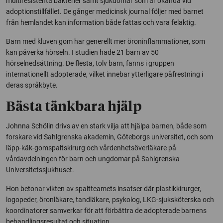
multiresistenta bakterier samt sjukdomar som är okända vid
adoptionstillfället. De gånger medicinsk journal följer med barnet
från hemlandet kan information både fattas och vara felaktig.
Barn med kluven gom har generellt mer öroninflammationer, som
kan påverka hörseln. I studien hade 21 barn av 50
hörselnedsättning. De flesta, tolv barn, fanns i gruppen
internationellt adopterade, vilket innebar ytterligare påfrestning i
deras språkbyte.
Bästa tänkbara hjälp
Johnna Schölin drivs av en stark vilja att hjälpa barnen, både som
forskare vid Sahlgrenska akademin, Göteborgs universitet, och som
läpp-käk-gomspaltskirurg och vårdenhetsöverläkare på
vårdavdelningen för barn och ungdomar på Sahlgrenska
Universitetssjukhuset.
Hon betonar vikten av spaltteamets insatser där plastikkirurger,
logopeder, öronläkare, tandläkare, psykolog, LKG-sjuksköterska och
koordinatorer samverkar för att förbättra de adopterade barnens
behandlingsresultat och situation.