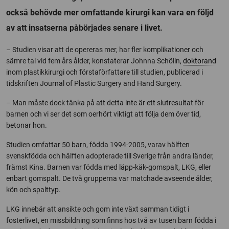
också behövde mer omfattande kirurgi kan vara en följd
av att insatserna påbörjades senare i livet.
– Studien visar att de opereras mer, har fler komplikationer och
sämre tal vid fem års ålder, konstaterar Johnna Schölin,
doktorand
inom plastikkirurgi och förstaförfattare till studien, publicerad i
tidskriften Journal of Plastic Surgery and Hand Surgery.
– Man måste dock tänka på att detta inte är ett slutresultat för
barnen och vi ser det som oerhört viktigt att följa dem över tid,
betonar hon.
Studien omfattar 50 barn, födda 1994-2005, varav hälften
svenskfödda och hälften adopterade till Sverige från andra länder,
främst Kina. Barnen var födda med läpp-käk-gomspalt, LKG, eller
enbart gomspalt. De två grupperna var matchade avseende ålder,
kön och spalttyp.
LKG innebär att ansikte och gom inte växt samman tidigt i
fosterlivet, en missbildning som finns hos två av tusen barn födda i