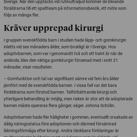
Sverige. När den upptäcks vid rutinultraljud kommer de blivande
föräldrarna till ett spaltteam på informationsbesök, ett möte som
följs av många fler.
Kräver upprepad kirurgi
I gruppen svenskfödda barn i studien hade läpp- och gomkirurgin
inletts vid sex månaders ålder, som brukligt är i Sverige. Hos
adoptivbarnen, som var i genomsnitt två och ett halvt år när de
anlände, blev den viktiga gomkirurgin försenad med i snitt 21
månader, visar resultaten.
– Gomfunktion och tal var signifikant sämre vid fem års ålder
jämfört med de svenskfödda barnen. I vissa fall var det bara
föräldrarna som förstod barnen. Talförbättrande kirurgi och
ytterligare behandling är möjlig, men risken är stor att de adopterade
barnen måste opereras flera gånger, säger Johnna Schölin.
Adoptivbarnen hade fler håligheter i gommen, eventuellt orsakade av
dålig näringsstatus före adoptionen och därmed försämrad
läkningsförmåga efter kirurgi. Andra tänkbara förklaringar är