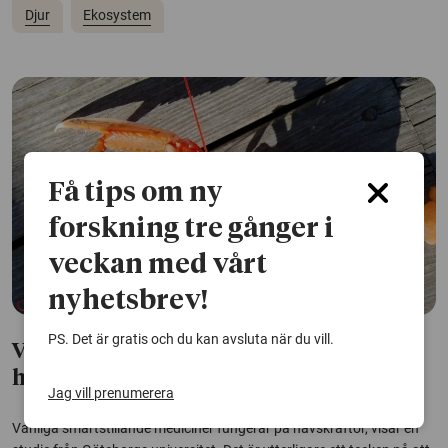
Djur
Ekosystem
Få tips om ny
forskning tre gånger i
veckan med vårt
nyhetsbrev!
PS. Det är gratis och du kan avsluta när du vill.
Värkmedicin mildrar smärtresponsen
hos havskräftor
Jag vill prenumerera
Vanliga smärtstillande mediciner fungerar på havskräftor, visar en