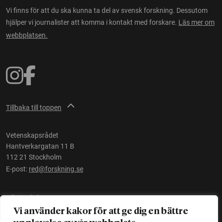
Vi finns för att du ska kunna ta del av svensk forskning. Dessutom
hjälper vi journalister att komma i kontakt med forskare.
Läs mer om
webbplatsen.
Tillbaka till toppen
Vetenskapsrådet
Hantverkargatan 11 B
112 21 Stockholm
E-post:
red@forskning.se
Tillgänglighet
Vi använder kakor för att ge dig en bättre