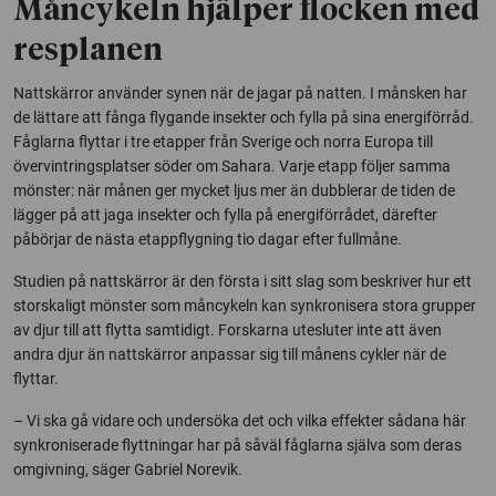
Måncykeln hjälper flocken med
resplanen
Nattskärror använder synen när de jagar på natten. I månsken har
de lättare att fånga flygande insekter och fylla på sina energiförråd.
Fåglarna flyttar i tre etapper från Sverige och norra Europa till
övervintringsplatser söder om Sahara. Varje etapp följer samma
mönster: när månen ger mycket ljus mer än dubblerar de tiden de
lägger på att jaga insekter och fylla på energiförrådet, därefter
påbörjar de nästa etappflygning tio dagar efter fullmåne.
Studien på nattskärror är den första i sitt slag som beskriver hur ett
storskaligt mönster som måncykeln kan synkronisera stora grupper
av djur till att flytta samtidigt. Forskarna utesluter inte att även
andra djur än nattskärror anpassar sig till månens cykler när de
flyttar.
– Vi ska gå vidare och undersöka det och vilka effekter sådana här
synkroniserade flyttningar har på såväl fåglarna själva som deras
omgivning, säger Gabriel Norevik.