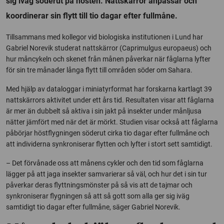
sig iväg söderut på hösten. Nattskärror anpassar och
koordinerar sin flytt till tio dagar efter fullmåne.
Tillsammans med kollegor vid biologiska institutionen i Lund har
Gabriel Norevik studerat nattskärror (Caprimulgus europaeus) och
hur måncykeln och skenet från månen påverkar när fåglarna lyfter
för sin tre månader långa flytt till områden söder om Sahara.
Med hjälp av dataloggar i miniatyrformat har forskarna kartlagt 39
nattskärrors aktivitet under ett års tid. Resultaten visar att fåglarna
är mer än dubbelt så aktiva i sin jakt på insekter under månljusa
nätter jämfört med när det är mörkt. Studien visar också att fåglarna
påbörjar höstflygningen söderut cirka tio dagar efter fullmåne och
att individerna synkroniserar flytten och lyfter i stort sett samtidigt.
– Det förvånade oss att månens cykler och den tid som fåglarna
lägger på att jaga insekter samvarierar så väl, och hur det i sin tur
påverkar deras flyttningsmönster på så vis att de tajmar och
synkroniserar flygningen så att så gott som alla ger sig iväg
samtidigt tio dagar efter fullmåne, säger Gabriel Norevik.