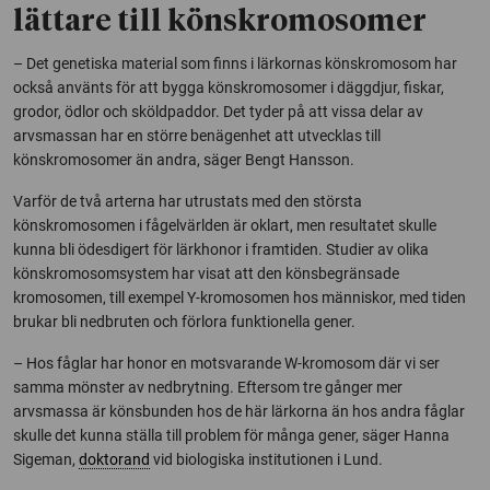
lättare till könskromosomer
– Det genetiska material som finns i lärkornas könskromosom har
också använts för att bygga könskromosomer i däggdjur, fiskar,
grodor, ödlor och sköldpaddor. Det tyder på att vissa delar av
arvsmassan har en större benägenhet att utvecklas till
könskromosomer än andra, säger Bengt Hansson.
Varför de två arterna har utrustats med den största
könskromosomen i fågelvärlden är oklart, men resultatet skulle
kunna bli ödesdigert för lärkhonor i framtiden. Studier av olika
könskromosomsystem har visat att den könsbegränsade
kromosomen, till exempel Y-kromosomen hos människor, med tiden
brukar bli nedbruten och förlora funktionella gener.
– Hos fåglar har honor en motsvarande W-kromosom där vi ser
samma mönster av nedbrytning. Eftersom tre gånger mer
arvsmassa är könsbunden hos de här lärkorna än hos andra fåglar
skulle det kunna ställa till problem för många gener, säger Hanna
Sigeman,
doktorand
vid biologiska institutionen i Lund.