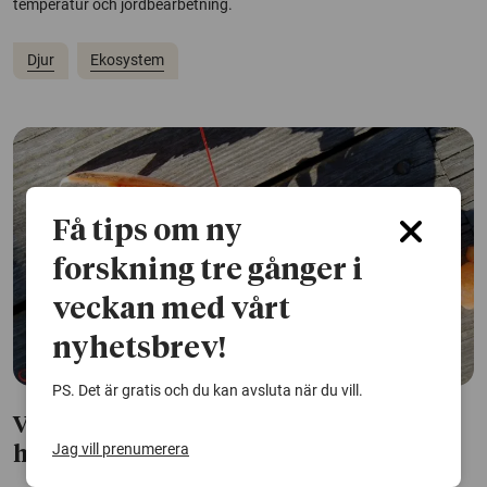
temperatur och jordbearbetning.
Djur
Ekosystem
Få tips om ny
forskning tre gånger i
veckan med vårt
nyhetsbrev!
PS. Det är gratis och du kan avsluta när du vill.
Värkmedicin mildrar smärtresponsen
Jag vill prenumerera
hos havskräftor