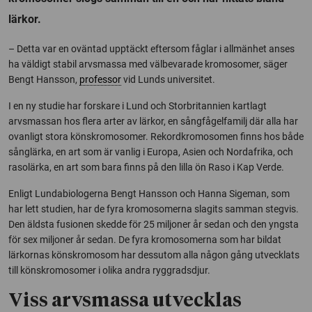
lärkor.
– Detta var en oväntad upptäckt eftersom fåglar i allmänhet anses
ha väldigt stabil arvsmassa med välbevarade kromosomer, säger
Bengt Hansson,
professor
vid Lunds universitet.
I en ny studie har forskare i Lund och Storbritannien kartlagt
arvsmassan hos flera arter av lärkor, en sångfågelfamilj där alla har
ovanligt stora könskromosomer. Rekordkromosomen finns hos både
sånglärka, en art som är vanlig i Europa, Asien och Nordafrika, och
rasolärka, en art som bara finns på den lilla ön Raso i Kap Verde.
Enligt Lundabiologerna Bengt Hansson och Hanna Sigeman, som
har lett studien, har de fyra kromosomerna slagits samman stegvis.
Den äldsta fusionen skedde för 25 miljoner år sedan och den yngsta
för sex miljoner år sedan. De fyra kromosomerna som har bildat
lärkornas könskromosom har dessutom alla någon gång utvecklats
till könskromosomer i olika andra ryggradsdjur.
Viss arvsmassa utvecklas