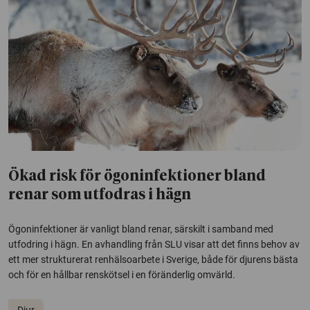
Ökad risk för ögoninfektioner bland
renar som utfodras i hägn
Ögoninfektioner är vanligt bland renar, särskilt i samband med
utfodring i hägn. En avhandling från SLU visar att det finns behov av
ett mer strukturerat renhälsoarbete i Sverige, både för djurens bästa
och för en hållbar renskötsel i en föränderlig omvärld.