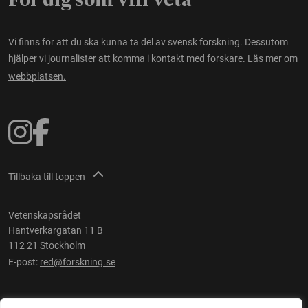
För dig som vill veta
Vi finns för att du ska kunna ta del av svensk forskning. Dessutom
hjälper vi journalister att komma i kontakt med forskare.
Läs mer om
webbplatsen.
Tillbaka till toppen
Vetenskapsrådet
Hantverkargatan 11 B
112 21 Stockholm
E-post:
red@forskning.se
Tillgänglighet