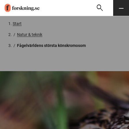
search
Sök
Meny
Gå till innehåll
Start
/
Natur & teknik
/
Fågelvärldens största könskromosom