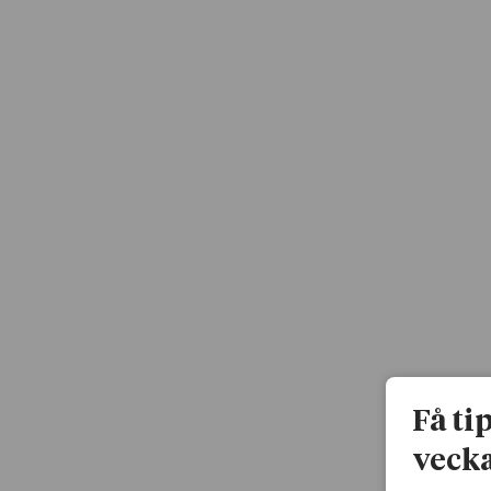
Få ti
vecka