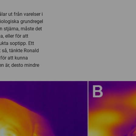
ar ut från varelser i
iologiska grundregel
n stjärna, måste det
 eller för att
ukta soptipp. Ett
t så, tänkte Ronald
 för att kunna
n är, desto mindre