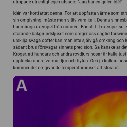
utropade då enligt egen utsago: ”Jag har en galen idé!”
Idén var kortfattat denna: För att uppfatta värme som strål
sin omgivning, måste man själv vara kall. Denna sinnesb
har många exempel från naturen. För att till exempel se e
störande bakgrundsljuset som omger oss dagtid försvinna,
urskilja svaga dofter kan man inte själv gå omkring och l
sådant brus försvagar sinnets precision. Så kanske är de
Kröger, att hundars och andra rovdjurs nosar är kalla just
upptäcka andra varma djur och byten. Och ju kallare nose
kommer det omgivande temperaturbruset att störa ut.