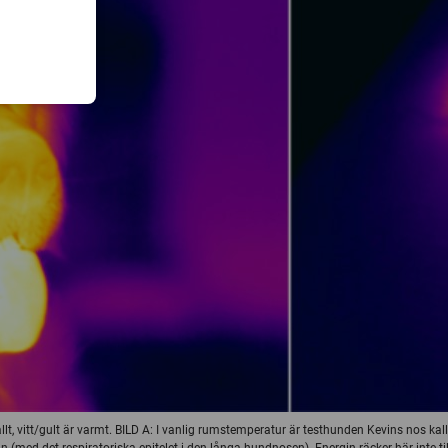
llt, vitt/gult är varmt. BILD A: I vanlig rumstemperatur är testhunden Kevins nos k