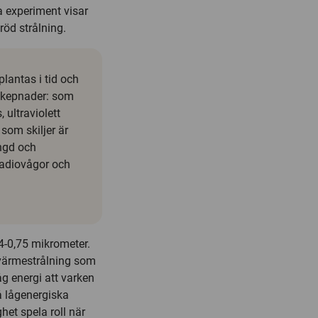
a experiment visar
öd strålning.
lantas i tid och
 skepnader: som
, ultraviolett
som skiljer är
ngd och
 radiovågor och
,4-0,75 mikrometer.
 värmestrålning som
åg energi att varken
 lågenergiska
het spela roll när