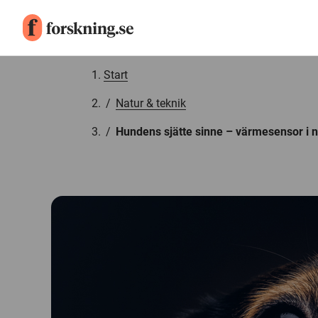
Gå till innehåll
Start
/
Natur & teknik
/
Hundens sjätte sinne – värmesensor i 