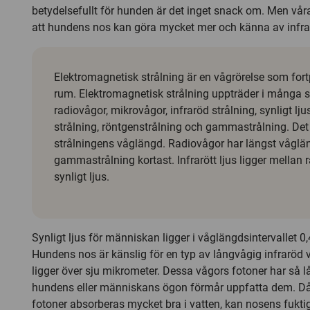
betydelsefullt för hunden är det inget snack om. Men vår
att hundens nos kan göra mycket mer och känna av infrar
Elektromagnetisk strålning är en vågrörelse som fortp
rum. Elektromagnetisk strålning uppträder i många
radiovågor, mikrovågor, infraröd strålning, synligt ljus
strålning, röntgenstrålning och gammastrålning. Det 
strålningens våglängd. Radiovågor har längst våglä
gammastrålning kortast. Infrarött ljus ligger mellan
synligt ljus.
Synligt ljus för människan ligger i våglängdsintervallet 0
Hundens nos är känslig för en typ av långvågig infraröd
ligger över sju mikrometer. Dessa vågors fotoner har så l
hundens eller människans ögon förmår uppfatta dem. Då
fotoner absorberas mycket bra i vatten, kan nosens fuktig