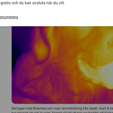
 gratis och du kan avsluta när du vill.
renumerera
Bild tagen med IR-kamera som visar värmestrålning från objekt. Svart är ka