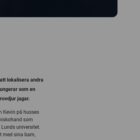
att lokalisera andra
 fungerar som en
ovdjur jagar.
rn Kevin på husses
nniskohand som
d Lunds universitet.
t med sina barn,