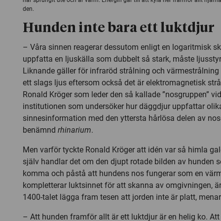
har sprungit ute och är varm. Energin går till att kyla ner framför allt hjär
den.
Hunden inte bara ett luktdjur
– Våra sinnen reagerar dessutom enligt en logaritmisk ska
uppfatta en ljuskälla som dubbelt så stark, måste ljussty
Liknande gäller för infraröd strålning och värmestrålnin
ett slags ljus eftersom också det är elektromagnetisk strål
Ronald Kröger som leder den så kallade ”nosgruppen” vid
institutionen som undersöker hur däggdjur uppfattar olik
sinnesinformation med den yttersta hårlösa delen av nose
benämnd
rhinarium
.
Men varför tyckte Ronald Kröger att idén var så himla ga
själv handlar det om den djupt rotade bilden av hunden so
komma och påstå att hundens nos fungerar som en vä
kompletterar luktsinnet för att skanna av omgivningen, är
1400-talet lägga fram tesen att jorden inte är platt, mena
– Att hunden framför allt är ett luktdjur är en helig ko. Att