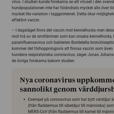
virus. I studien kunde forskarna se att viruset i den svens
hundpopulationen inte har förändrats mycket alls över tid
mycket lite variation i taggproteinet. Detta ökar möjlighet
effektivt vaccin.
– I dagsläget finns det vaccin mot kennelhosta men des
mot två av de smittämnen som kan orsaka kennelhosta,
parainfluensavirus och bakterien Bordetella bronchiseptic
kommer det förhoppningsvis att finnas vaccin som även
hundens respiratoriska coronavirus, säger Jonas Johan
de övriga forskarna bakom studien.
Nya coronavirus uppkomm
sannolikt genom värddjurs
Exempel på coronavirus som har bytt värddjur 
(från fladdermus till sibetdjur till människa) so
MERS-CoV (från fladdermus till kamel till männ