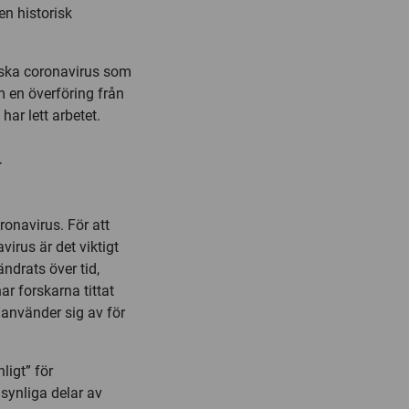
en historisk
oriska coronavirus som
m en överföring från
ar lett arbetet.
a
ronavirus. För att
irus är det viktigt
ändrats över tid,
ar forskarna tittat
 använder sig av för
ligt” för
synliga delar av