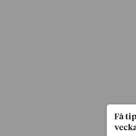
Få ti
vecka