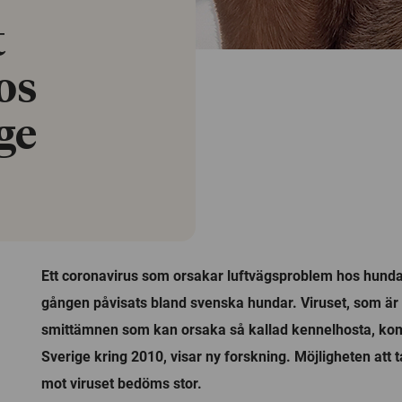
t
os
ge
Ett coronavirus som orsakar luftvägsproblem hos hundar
gången påvisats bland svenska hundar. Viruset, som är e
smittämnen som kan orsaka så kallad kennelhosta, kom t
Sverige kring 2010, visar ny forskning. Möjligheten att t
mot viruset bedöms stor.