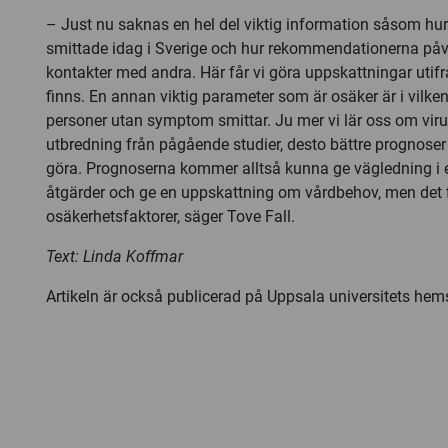
– Just nu saknas en hel del viktig information såsom h
smittade idag i Sverige och hur rekommendationerna på
kontakter med andra. Här får vi göra uppskattningar uti
finns. En annan viktig parameter som är osäker är i vilke
personer utan symptom smittar. Ju mer vi lär oss om vir
utbredning från pågående studier, desto bättre prognose
göra. Prognoserna kommer alltså kunna ge vägledning i e
åtgärder och ge en uppskattning om vårdbehov, men det f
osäkerhetsfaktorer, säger Tove Fall.
Text: Linda Koffmar
Artikeln är också publicerad på Uppsala universitets hem