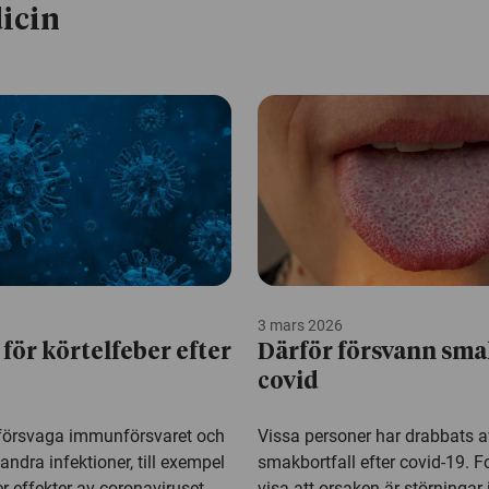
icin
3 mars 2026
 för körtelfeber efter
Därför försvann sma
covid
försvaga immunförsvaret och
Vissa personer har drabbats a
andra infektioner, till exempel
smakbortfall efter covid-19. 
ler effekter av coronaviruset
visa att orsaken är störningar 