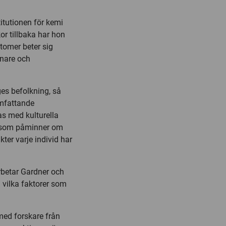
titutionen för kemi
or tillbaka har hon
atomer beter sig
ånare och
es befolkning, så
omfattande
s med kulturella
r som påminner om
ter varje individ har
rbetar Gardner och
vilka faktorer som
 med forskare från