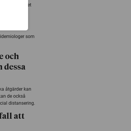
dade i projektet
epidemiologer som
e och
n dessa
ika åtgärder kan
kan de också
cial distansering.
all att