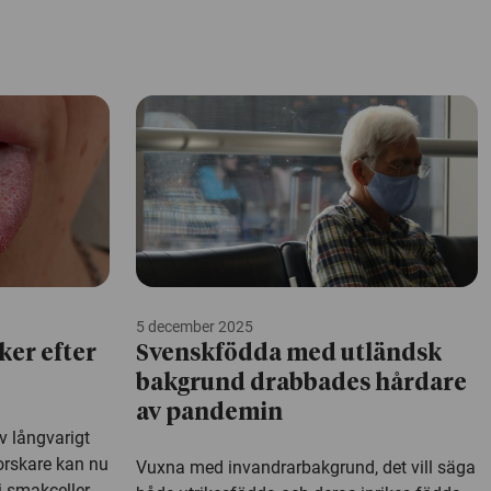
5 december 2025
ker efter
Svenskfödda med utländsk
bakgrund drabbades hårdare
av pandemin
v långvarigt
Forskare kan nu
Vuxna med invandrarbakgrund, det vill säga
i smakceller