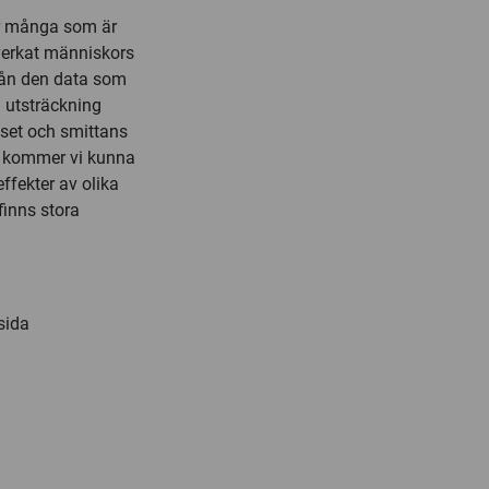
ur många som är
verkat människors
från den data som
n utsträckning
uset och smittans
r kommer vi kunna
ffekter av olika
inns stora
sida