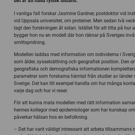
det är att hålla fysisk distans.
I vanliga fall forskar Jasmine Gardner, postdoktor vid ins
vid Uppsala universitet, om proteiner. Men sedan två veck
lagt den forskningen åt sidan. Istället för att titta på hur 
bygger hon nu en modell där hon räknar på Sveriges inv
smittspridning.
Modellen laddas med information om individerna i Sverig
som ålder, sysselsättning och geografisk position. Den 
geografiska och demografiska informationen komplettera
parametrar som forskarna hämtat från studier av lände
Sverige. Det kan till exempel handla om hur många kontak
varje dag och hur vi reser.
För att kunna mata modellen med rätt information sama
hennes kollegor med epidemiologer som har kunskap om 
påverkar hälsan hos en befolkning.
– Det har varit väldigt intressant att arbeta tillsammans