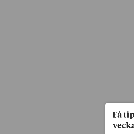
Få ti
vecka