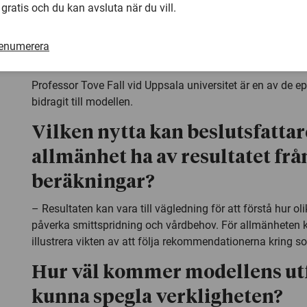
 gratis och du kan avsluta när du vill.
dussintal forskare vid Uppsala universitet har varit inblan
samt forskare vid KI, KTH och University of Antwerp.
renumerera
Resultat kan vara vägledande
Professor Tove Fall vid Uppsala universitet är en av de 
bidragit till modellen.
Vilken nytta kan beslutsfattar
allmänhet ha av resultatet frå
beräkningar?
– Resultaten kan vara till vägledning för att förstå hur ol
påverka smittspridning och vårdbehov. För allmänheten 
illustrera vikten av att följa rekommendationerna kring so
Hur väl kommer modellens utf
kunna spegla verkligheten?