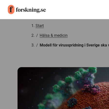
Gå till innehåll
Start
/
Hälsa & medicin
/
Modell för virusspridning i Sverige ska 