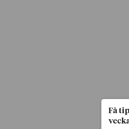
Få ti
vecka