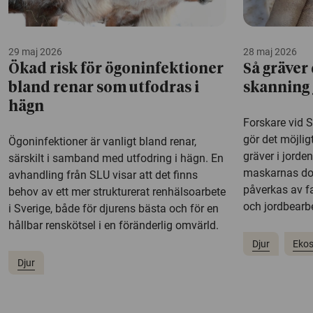
29 maj 2026
28 maj 2026
Ökad risk för ögoninfektioner
Så gräver
bland renar som utfodras i
skanning 
hägn
Forskare vid 
gör det möjlig
Ögoninfektioner är vanligt bland renar,
gräver i jorde
särskilt i samband med utfodring i hägn. En
maskarnas do
avhandling från SLU visar att det finns
påverkas av f
behov av ett mer strukturerat renhälsoarbete
och jordbearb
i Sverige, både för djurens bästa och för en
hållbar renskötsel i en föränderlig omvärld.
Djur
Eko
Djur