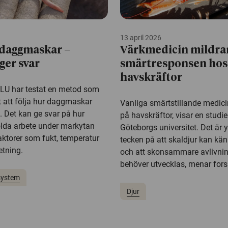
13 april 2026
 daggmaskar –
Värkmedicin mildra
ger svar
smärtresponsen hos
havskräftor
SLU har testat en metod som
t att följa hur daggmaskar
Vanliga smärtstillande medici
n. Det kan ge svar på hur
på havskräftor, visar en studie
lda arbete under markytan
Göteborgs universitet. Det är yt
aktorer som fukt, temperatur
tecken på att skaldjur kan kä
etning.
och att skonsammare avlivni
behöver utvecklas, menar fors
system
Djur