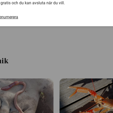
Kontakt:
 gratis och du kan avsluta när du vill.
Andreas Nord, forskare vid biologiska institutionen, Lunds
renumerera
andreas.nord@biol.lu.se
nik