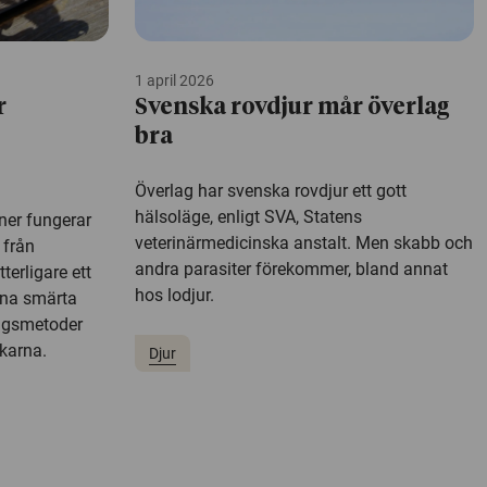
1 april 2026
r
Svenska rovdjur mår överlag
bra
Överlag har svenska rovdjur ett gott
hälsoläge, enligt SVA, Statens
ner fungerar
veterinärmedicinska anstalt. Men skabb och
 från
andra parasiter förekommer, bland annat
terligare ett
hos lodjur.
nna smärta
ngsmetoder
karna.
Djur