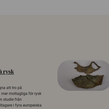
å rysk
na att tro på
a mer mottagliga för rysk
n studie från
tagare i fyra europeiska