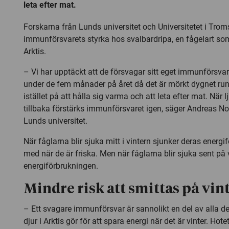
leta efter mat.
Forskarna från Lunds universitet och Universitetet i Tro
immunförsvarets styrka hos svalbardripa, en fågelart som
Arktis.
– Vi har upptäckt att de försvagar sitt eget immunförsvar 
under de fem månader på året då det är mörkt dygnet runt
istället på att hålla sig varma och att leta efter mat. När
tillbaka förstärks immunförsvaret igen, säger Andreas Nor
Lunds universitet.
När fåglarna blir sjuka mitt i vintern sjunker deras energ
med när de är friska. Men när fåglarna blir sjuka sent på v
energiförbrukningen.
Mindre risk att smittas på vin
– Ett svagare immunförsvar är sannolikt en del av alla 
djur i Arktis gör för att spara energi när det är vinter. Hote