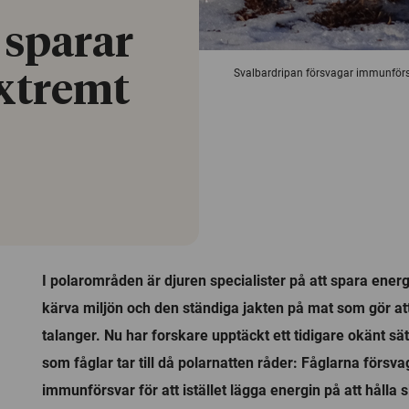
s sparar
Svalbardripan försvagar immunförsv
extremt
I polarområden är djuren specialister på att spara energ
kärva miljön och den ständiga jakten på mat som gör at
talanger. Nu har forskare upptäckt ett tidigare okänt sät
som fåglar tar till då polarnatten råder: Fåglarna försvag
immunförsvar för att istället lägga energin på att hålla 