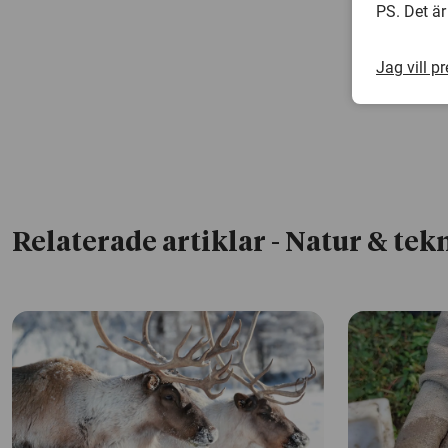
PS. Det är
Jag vill p
Relaterade artiklar
- Natur & tek