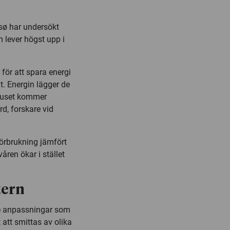
msø har undersökt
 lever högst upp i
för att spara energi
. Energin lägger de
 ljuset kommer
d, forskare vid
iförbrukning jämfört
åren ökar i stället
tern
de anpassningar som
t att smittas av olika