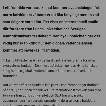
I ett framtida varmare klimat kommer avdunstningen från
norra halvklotets våtmarker att öka betydligt mer än vad
som tidigare varit känt. Det visar en internationell studie
där forskare från Lunds universitet och Sveriges
lantbruksuniversitet deltagit. Den nya upptäckten ger oss
viktig kunskap kring hur den globala vattenbalansen
kommer att påverkas i framtiden.
Tillgång till vatten är en av de mest centrala faktorerna för olika
ekosystems funktion. Den nya upptäckten ger oss viktig kunskap
kring hur den globala vattenbalansen kommer att påverkas i
framtiden.
När vattennivåerna sjunker till följd av klimatförändringar drabbas
både djur, natur och människor. Ett internationellt forskarteam med
forskare från Lunds universitet och SLU, har undersökt
avdunstningen från boreala områden – delar av norra halvklotet
som kännetecknas av barrskog och tundra.