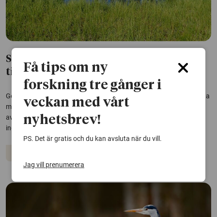
Så har våtmarker utvecklats – från istid
Få tips om ny
till nu
forskning tre gånger i
Genom tusentals år har våtmarker längs Norrlands kust blivit viktiga
veckan med vårt
miljöer för att lagra kol. Men hur har myrarnas värld vuxit fram? En
avhandling har undersökt ett långsamt recept med många
nyhetsbrev!
ingredienser.
PS. Det är gratis och du kan avsluta när du vill.
Våtmarker
Ekosystem
Klimatet
Jag vill prenumerera