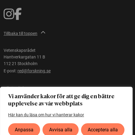
Tillbaka till toppen
Vetenskapsrådet
Hantverkargatan 11 B
112 21 Stockholm
E-post:
red@forskning.se
Tillgänglighet
Vi använder kakor för att ge dig en bättre
upplevelse av vår webbplats
Ett initiativ av
Vetenskapsrådet
Här kan du läsa om hur vi hanterar kakor
Anpassa
Avvisa alla
Acceptera alla