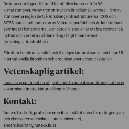
De
data
som ligger till grund för studien kommer från 95
klimatstationer, varav tretton stycken är belägna i Sverige. Flera av
stationerna ingår i de två forskningsinfrastrukturerna ICOS och
SITES som samfinansieras av Vetenskapsrådet och de institutioner
som ingår i konsortierna. Den aktuella studien är ett bra exempel på
nyttan och värdet av sådana långsiktigt finansierade
forskningsinfrastrukturer.
Förutom Lunds universitet och Sveriges lantbruksuniversitet har 35
internationella lärosäten och organisationer deltagit i studien.
Vetenskaplig artikel:
Increasing contribution of peatlands to boreal evapotranspiration in
a warming climate
,
Nature Climate Change
.
Kontakt:
Anders Lindroth,
professor emeritus
, Institutionen för naturgeografi
och ekosystemvetenskap, Lunds universitet,
anders.lindroth@nateko.lu.se