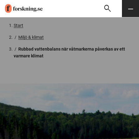
search
Sök
Meny
Gå till innehåll
Start
/
Miljö & klimat
/
Rubbad vattenbalans när våtmarkerna påverkas av ett
varmare klimat