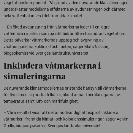
vegetationskomponent. På grund av den nuvarande klassificeringen
underskattar modellerna effekterna av avdunstningen och därmed
hela vattenbalansen i det framtida klimatet.
– En ökad avdunstning från våtmarkerna leder till en lägre
vattennivå i marken som på sikt bidrar till en förändrad vegetation.
Detta påverkar våtmarkernas upptag och avgivning av
växthusgaserna koldioxid och metan, säger Mats Nilsson,
biogeokemist vid Sveriges lantbruksuniversitet.
Inkludera våtmarkerna i
simuleringarna
De nuvarande klimatmodellernas bristande hänsyn till våtmarkerna
för även med sig andra felkällor, bland annat i beräkningarna av
temperatur samt luft- och markfuktighet.
– Våra resultat visar att det är nödvändigt att explicit inkludera
våtmarker i framtida klimat- och kolbalanssimuleringar, säger Achim
Grelle, biogeofysiker vid Sveriges lantbruksuniversitet.