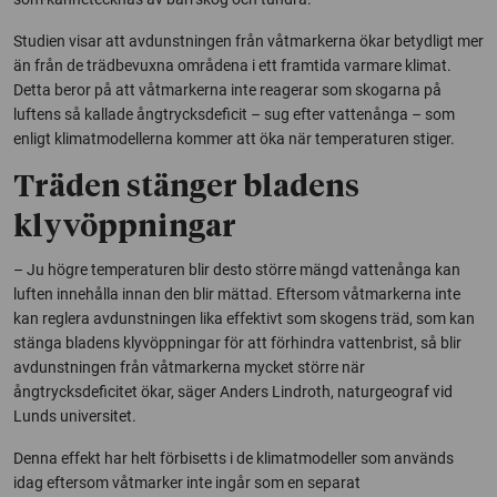
Studien visar att avdunstningen från våtmarkerna ökar betydligt mer
än från de trädbevuxna områdena i ett framtida varmare klimat.
Detta beror på att våtmarkerna inte reagerar som skogarna på
luftens så kallade ångtrycksdeficit – sug efter vattenånga – som
enligt klimatmodellerna kommer att öka när temperaturen stiger.
Träden stänger bladens
klyvöppningar
– Ju högre temperaturen blir desto större mängd vattenånga kan
luften innehålla innan den blir mättad. Eftersom våtmarkerna inte
kan reglera avdunstningen lika effektivt som skogens träd, som kan
stänga bladens klyvöppningar för att förhindra vattenbrist, så blir
avdunstningen från våtmarkerna mycket större när
ångtrycksdeficitet ökar, säger Anders Lindroth, naturgeograf vid
Lunds universitet.
Denna effekt har helt förbisetts i de klimatmodeller som används
idag eftersom våtmarker inte ingår som en separat