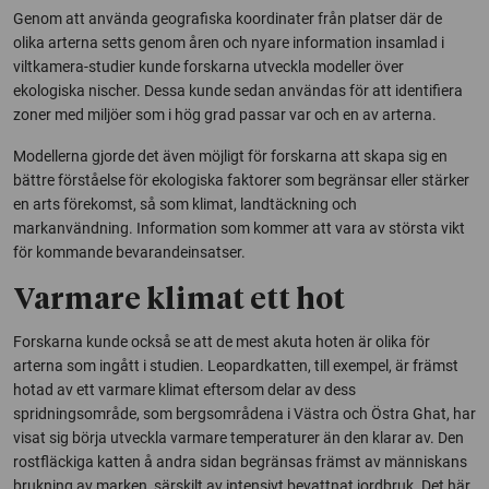
Genom att använda geografiska koordinater från platser där de
olika arterna setts genom åren och nyare information insamlad i
viltkamera-studier kunde forskarna utveckla modeller över
ekologiska nischer. Dessa kunde sedan användas för att identifiera
zoner med miljöer som i hög grad passar var och en av arterna.
Modellerna gjorde det även möjligt för forskarna att skapa sig en
bättre förståelse för ekologiska faktorer som begränsar eller stärker
en arts förekomst, så som klimat, landtäckning och
markanvändning. Information som kommer att vara av största vikt
för kommande bevarandeinsatser.
Varmare klimat ett hot
Forskarna kunde också se att de mest akuta hoten är olika för
arterna som ingått i studien. Leopardkatten, till exempel, är främst
hotad av ett varmare klimat eftersom delar av dess
spridningsområde, som bergsområdena i Västra och Östra Ghat, har
visat sig börja utveckla varmare temperaturer än den klarar av. Den
rostfläckiga katten å andra sidan begränsas främst av människans
brukning av marken, särskilt av intensivt bevattnat jordbruk. Det här