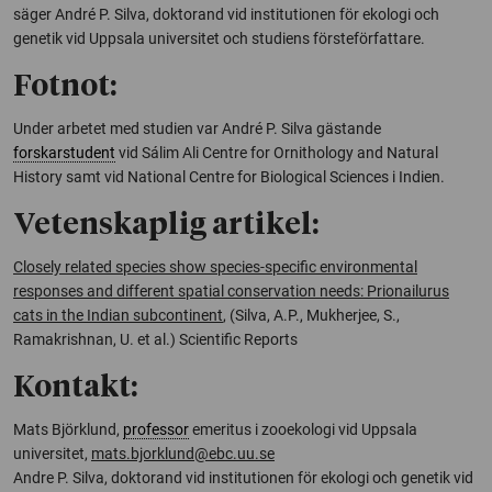
säger André P. Silva, doktorand vid institutionen för ekologi och
genetik vid Uppsala universitet och studiens försteförfattare.
Fotnot:
Under arbetet med studien var André P. Silva gästande
forskarstudent
vid Sálim Ali
Centre for Ornithology and Natural
History
samt vid National Centre for Biological Sciences i Indien.
Vetenskaplig artikel:
Closely related species show species-specific environmental
responses and different spatial conservation needs: Prionailurus
cats in the Indian subcontinent
, (Silva, A.P., Mukherjee, S.,
Ramakrishnan, U. et al.)
Scientific Reports
Kontakt:
Mats Björklund,
professor
emeritus i zooekologi vid Uppsala
universitet,
mats.bjorklund@ebc.uu.se
Andre P. Silva, doktorand vid institutionen för ekologi och genetik vid