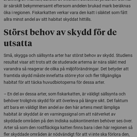
är särskilt bekymmersamt eftersom andelen brukad mark beräknas
öka i regionen. Fiskarkatten verkar vara den katt i släktet som fått
allra minst andel av sitt habitat skyddat hittills.
Störst behov av skydd för de
utsatta
Små, skygga och sällsynta arter har störst behov av skydd. Studiens
resultat visar att trots att de studerade arterna är nära släkt med
varandra så reagerar de olika på miljöförändringar. Det betyder att
framtida skydd måste innefatta större ytor och fler tillgängliga
habitat för att täcka huvudbiotoperna för dessa arter.
– En del av dessa arter, som fiskarkatten, är väldigt sällsynta och
behöver troligtvis skydd för att överleva på längre sikt. Det faktum
att bara en väldigt liten andel av den här artens mest lämpliga
habitat är skyddat är en varningssignal om att nätverket av
skyddade områden på den Indiska subkontinenten behöver ses över.
Arter så som den rostfläckiga katten finns bara i den här regionen så
fler skyddade områden är nödvändigt för att vi inte ska förlora den,