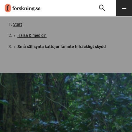
search
Sök
Meny
Gå till innehåll
Start
/
Hälsa & medicin
/
Små sällsynta kattdjur får inte tillräckligt skydd