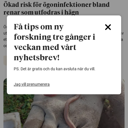
Ökad risk för ögoninfektioner bland
renar som utfodras i hägn
Få tips om ny
Ögoninfektioner är vanligt bland renar, särskilt i samband med
utfodring i hägn. En avhandling från SLU visar att det finns behov av
forskning tre gånger i
ett mer strukturerat renhälsoarbete i Sverige, både för djurens bästa
och för en hållbar renskötsel i en föränderlig omvärld.
veckan med vårt
nyhetsbrev!
Djur
PS. Det är gratis och du kan avsluta när du vill.
Jag vill prenumerera