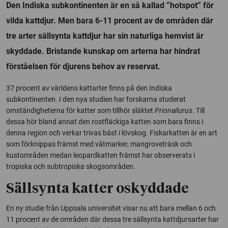
Den Indiska subkontinenten är en så kallad ”hotspot” för
vilda kattdjur. Men bara 6-11 procent av de områden där
tre arter sällsynta kattdjur har sin naturliga hemvist är
skyddade. Bristande kunskap om arterna har hindrat
förståelsen för djurens behov av reservat.
37 procent av världens kattarter finns på den Indiska
subkontinenten. I den nya studien har forskarna studerat
omständigheterna för katter som tillhör släktet
Prionailurus
. Till
dessa hör bland annat den rostfläckiga katten som bara finns i
denna region och verkar trivas bäst i lövskog. Fiskarkatten är en art
som förknippas främst med våtmarker, mangroveträsk och
kustområden medan leopardkatten främst har observerats i
tropiska och subtropiska skogsområden.
Sällsynta katter oskyddade
En ny studie från Uppsala universitet visar nu att bara mellan 6 och
11 procent av de områden där dessa tre sällsynta kattdjursarter har