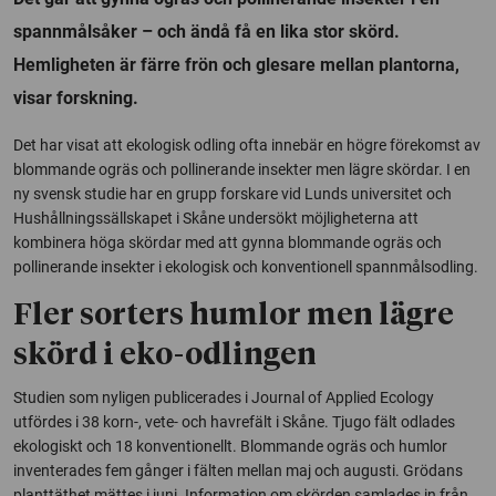
spannmålsåker – och ändå få en lika stor skörd.
Hemligheten är färre frön och glesare mellan plantorna,
visar forskning.
Det har visat att ekologisk odling ofta innebär en högre förekomst av
blommande ogräs och pollinerande insekter men lägre skördar. I en
ny svensk studie har en grupp forskare vid Lunds universitet och
Hushållningssällskapet i Skåne undersökt möjligheterna att
kombinera höga skördar med att gynna blommande ogräs och
pollinerande insekter i ekologisk och konventionell spannmålsodling.
Fler sorters humlor men lägre
skörd i eko-odlingen
Studien som nyligen publicerades i Journal of Applied Ecology
utfördes i 38 korn-, vete- och havrefält i Skåne. Tjugo fält odlades
ekologiskt och 18 konventionellt. Blommande ogräs och humlor
inventerades fem gånger i fälten mellan maj och augusti. Grödans
planttäthet mättes i juni. Information om skörden samlades in från