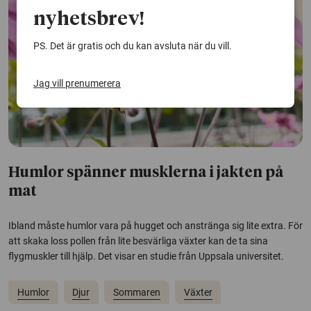
nyhetsbrev!
PS. Det är gratis och du kan avsluta när du vill.
Jag vill prenumerera
Humlor spänner musklerna i jakten på
mat
Ibland måste humlor vara på hugget och anstränga sig lite extra. För
att skaka loss pollen från lite besvärliga växter kan de ta sina
flygmuskler till hjälp. Det visar en studie från Uppsala universitet.
Humlor
Djur
Sommaren
Växter