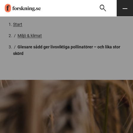
search
Sök
Meny
Gå till innehåll
Start
/
Miljö & klimat
/
Glesare sådd ger livsviktiga pollinatörer – och lika stor
skörd