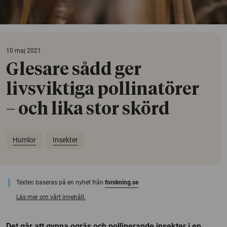
10 maj 2021
Glesare sådd ger
livsviktiga pollinatörer
– och lika stor skörd
Humlor
Insekter
Texten baseras på en nyhet från
forskning.se
Läs mer om vårt innehåll.
Det går att gynna ogräs och pollinerande insekter i en