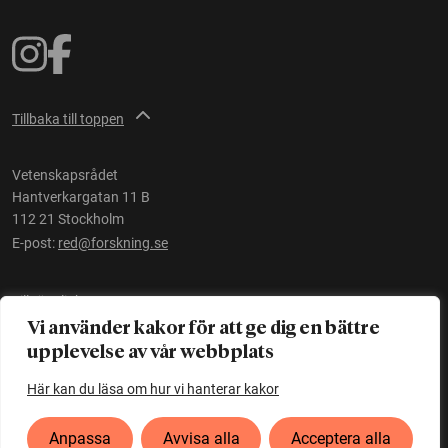
Tillbaka till toppen
Vetenskapsrådet
Hantverkargatan 11 B
112 21 Stockholm
E-post:
red@forskning.se
Tillgänglighet
Vi använder kakor för att ge dig en bättre
upplevelse av vår webbplats
Ett initiativ av
Vetenskapsrådet
Här kan du läsa om hur vi hanterar kakor
Anpassa
Avvisa alla
Acceptera alla