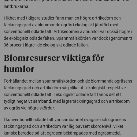
lantbrukarna.
I likhet med tidigare studier fann man en högre artrikedom och
täckningsgrad av blommande ogräs i ekologiskt jämfört med
konventionellt odlade fält. Artrikedomen av humlor var också högre i
de ekologiskt odlade fälten. Spannmålskörden var dock i genomsnitt
36 procent lägre i de ekologiskt odlade fälten.
Blomresurser viktiga för
humlor
Förhållandet mellan spannmålskörden och de blommande ogräsens
täckningsgrad och artrikedom såg olika ut i ekologiskt respektive
konventionellt odlade fält. I ekologiskt odlade fält fanns det ett
tydligt negativt
samband
, med lägre täckningsgrad och artrikedom
av ogräs vid högre skördar.
I konventionellt odlade fält var sambandet svagare och ogräsens
täckningsgrad och artrikedom var låg oavsett skördenivå, vilket
kanske berodde på att ogräsen bekämpades med ogräsmedel.