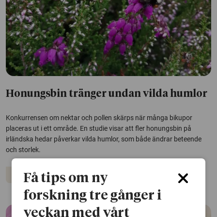
Honungsbin tränger undan vilda humlor
Konkurrensen om nektar och pollen skärps när många bikupor
placeras ut i ett område. En studie visar att fler honungsbin på
irländska hedar påverkar vilda humlor, som både ändrar beteende
och storlek.
Humlor
Ekosystem
Insekter
Sommaren
Få tips om ny
forskning tre gånger i
veckan med vårt