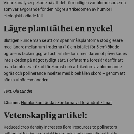
Vidare analyser pekade på att det förmodligen var blomresurserna
som var avgörande för den högre artrikedomen av humlor i
ekologiskt odlade fält.
Lägre planttäthet en nyckel
Slutligen kunde man se att om spannmålsplantorna stod glesare
med längre mellanrum i raderna (10 cm istället för 5 cm) ökade
ogräsens täckningsgrad och artrikedom, men däremot påverkades
inte skörden på något tydligt sätt. Författarna föreslår därför att
man kombinerar ökad förekomst och artrikedom av blommande
ogräs och pollinerande insekter med bibehållen skörd – genom att
sänka utsädesmängden.
Text: Ola Lundin
Läs mer:
Humlor kan rädda skördarna vid förändrat klimat
Vetenskaplig artikel:
Reduced crop density increases floral resources to pollinators
without affecting crop yield in organic and conventional fields