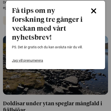
Den kritiska punkten är orsaken till att vatten har märkliga
egenskaper.
Få tips om ny
forskning tre gånger i
Vatten
veckan med vårt
nyhetsbrev!
PS. Det är gratis och du kan avsluta när du vill.
Jag vill prenumerera
Doldisar under ytan speglar mångfald i
fjällsjöar