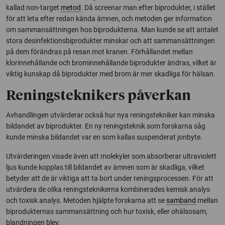
kallad
non-target
metod
. Då screenar man efter biprodukter, i stället
för att leta efter redan kända ämnen, och metoden ger information
om sammansättningen hos biprodukterna. Man kunde se att antalet
stora desinfektionsbiprodukter minskar och att sammansättningen
på dem förändras på resan mot kranen. Förhållandet mellan
klorinnehållande och brominnehållande biprodukter ändras, vilket är
viktig kunskap då biprodukter med brom är mer skadliga för hälsan.
Reningsteknikers påverkan
Avhandlingen utvärderar också hur nya reningstekniker kan minska
bildandet av biprodukter. En ny reningsteknik som forskarna såg
kunde minska bildandet var en som kallas suspenderat jonbyte.
Utvärderingen visade även att molekyler som absorberar ultraviolett
ljus kunde kopplas till bildandet av ämnen som är skadliga, vilket
betyder att de är viktiga att ta bort under reningsprocessen. För att
utvärdera de olika reningsteknikerna kombinerades kemisk analys
och toxisk analys. Metoden hjälpte forskarna att se
samband
mellan
biprodukternas sammansättning och hur toxisk, eller ohälsosam,
blandningen blev.