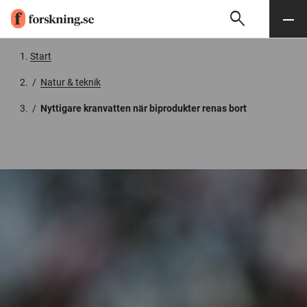
search
Sök
Meny
Gå till innehåll
Start
/
Natur & teknik
/
Nyttigare kranvatten när biprodukter renas bort