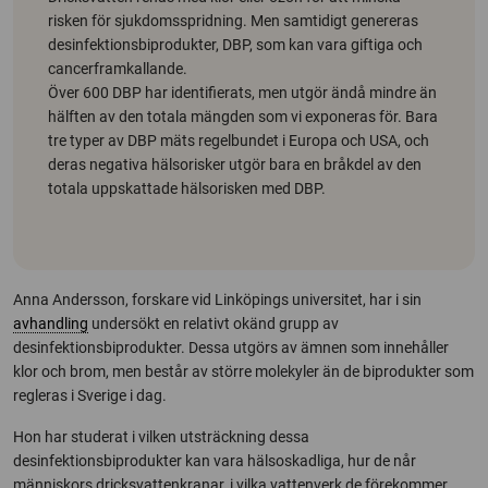
risken för sjukdomsspridning. Men samtidigt genereras
desinfektionsbiprodukter, DBP, som kan vara giftiga och
cancerframkallande.
Över 600 DBP har identifierats, men utgör ändå mindre än
hälften av den totala mängden som vi exponeras för. Bara
tre typer av DBP mäts regelbundet i Europa och USA, och
deras negativa hälsorisker utgör bara en bråkdel av den
totala uppskattade hälsorisken med DBP.
Anna Andersson, forskare vid Linköpings universitet, har i sin
avhandling
undersökt en relativt okänd grupp av
desinfektionsbiprodukter. Dessa utgörs av ämnen som innehåller
klor och brom, men består av större molekyler än de biprodukter som
regleras i Sverige i dag.
Hon har studerat i vilken utsträckning dessa
desinfektionsbiprodukter kan vara hälsoskadliga, hur de når
människors dricksvattenkranar, i vilka vattenverk de förekommer