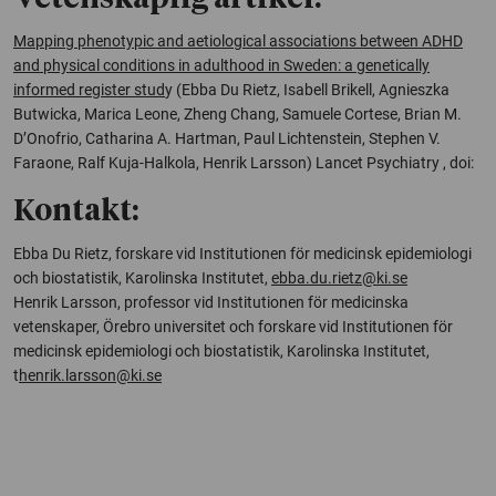
Mapping phenotypic and aetiological associations between ADHD
and physical conditions in adulthood in Sweden: a genetically
informed register stud
y
(Ebba Du Rietz, Isabell Brikell, Agnieszka
Butwicka, Marica Leone, Zheng Chang, Samuele Cortese, Brian M.
D’Onofrio, Catharina A. Hartman, Paul Lichtenstein, Stephen V.
Faraone, Ralf Kuja-Halkola, Henrik Larsson)
Lancet Psychiatry
, doi:
Kontakt:
Ebba Du Rietz, forskare vid Institutionen för medicinsk epidemiologi
och biostatistik, Karolinska Institutet,
ebba.du.rietz@ki.se
Henrik Larsson, professor vid Institutionen för medicinska
vetenskaper, Örebro universitet och forskare vid Institutionen för
medicinsk epidemiologi och biostatistik, Karolinska Institutet,
t
henrik.larsson@ki.se