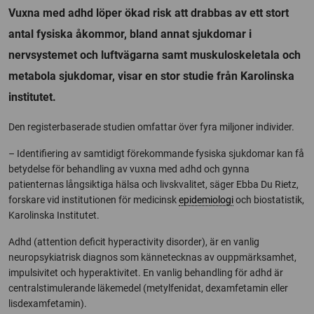
Vuxna med adhd löper ökad risk att drabbas av ett stort
antal fysiska åkommor, bland annat sjukdomar i
nervsystemet och luftvägarna samt muskuloskeletala och
metabola sjukdomar, visar en stor studie från Karolinska
institutet.
Den registerbaserade studien omfattar över fyra miljoner individer.
– Identifiering av samtidigt förekommande fysiska sjukdomar kan få
betydelse för behandling av vuxna med adhd och gynna
patienternas långsiktiga hälsa och livskvalitet, säger Ebba Du Rietz,
forskare vid institutionen för medicinsk
epidemiologi
och biostatistik,
Karolinska Institutet.
Adhd (attention deficit hyperactivity disorder), är en vanlig
neuropsykiatrisk diagnos som kännetecknas av ouppmärksamhet,
impulsivitet och hyperaktivitet. En vanlig behandling för adhd är
centralstimulerande läkemedel (metylfenidat, dexamfetamin eller
lisdexamfetamin).