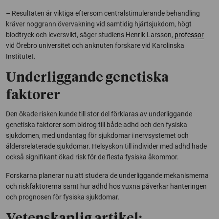
– Resultaten är viktiga eftersom centralstimulerande behandling
kräver noggrann övervakning vid samtidig hjärtsjukdom, högt
blodtryck och leversvikt, säger studiens Henrik Larsson,
professor
vid Örebro universitet och anknuten forskare vid Karolinska
Institutet.
Underliggande genetiska
faktorer
Den ökade risken kunde till stor del förklaras av underliggande
genetiska faktorer som bidrog till både adhd och den fysiska
sjukdomen, med undantag för sjukdomar i nervsystemet och
åldersrelaterade sjukdomar. Helsyskon till individer med adhd hade
också signifikant ökad risk för de flesta fysiska åkommor.
Forskarna planerar nu att studera de underliggande mekanismerna
och riskfaktorerna samt hur adhd hos vuxna påverkar hanteringen
och prognosen för fysiska sjukdomar.
Vetenskaplig artikel: