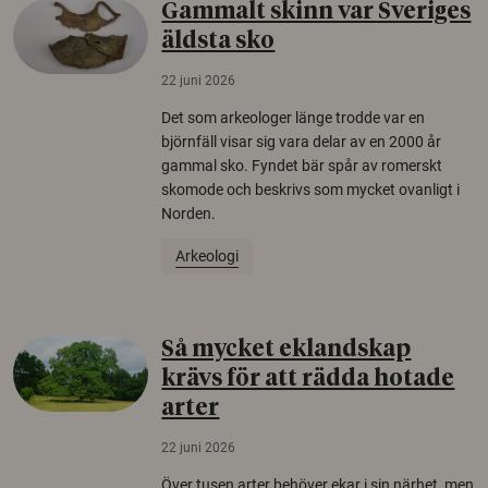
Gammalt skinn var Sveriges
äldsta sko
22 juni 2026
Det som arkeologer länge trodde var en
björnfäll visar sig vara delar av en 2000 år
gammal sko. Fyndet bär spår av romerskt
skomode och beskrivs som mycket ovanligt i
Norden.
Arkeologi
Så mycket eklandskap
krävs för att rädda hotade
arter
22 juni 2026
Över tusen arter behöver ekar i sin närhet, men