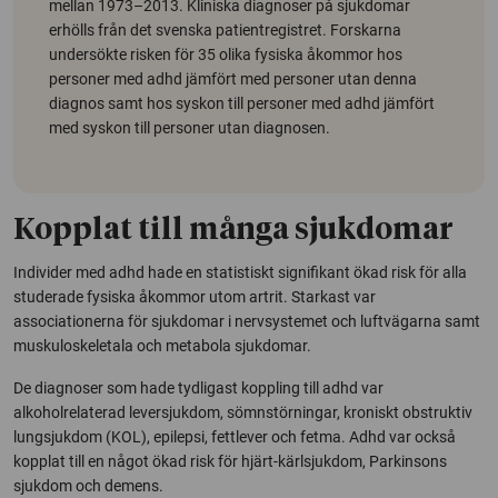
mellan 1973–2013. Kliniska diagnoser på sjukdomar
erhölls från det svenska patientregistret. Forskarna
undersökte risken för 35 olika fysiska åkommor hos
personer med adhd jämfört med personer utan denna
diagnos samt hos syskon till personer med adhd jämfört
med syskon till personer utan diagnosen.
Kopplat till många sjukdomar
Individer med adhd hade en statistiskt signifikant ökad risk för alla
studerade fysiska åkommor utom artrit. Starkast var
associationerna för sjukdomar i nervsystemet och luftvägarna samt
muskuloskeletala och metabola sjukdomar.
De diagnoser som hade tydligast koppling till adhd var
alkoholrelaterad leversjukdom, sömnstörningar, kroniskt obstruktiv
lungsjukdom (KOL), epilepsi, fettlever och fetma. Adhd var också
kopplat till en något ökad risk för hjärt-kärlsjukdom, Parkinsons
sjukdom och demens.