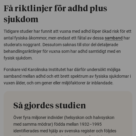
Få riktlinjer för adhd plus
sjukdom
Tidigare studier har funnit att vuxna med adhd löper ökad risk för ett
antal fysiska åkommor, men endast ett fåtal av dessa
samband
har
studerats noggrant. Dessutom saknas till stor del detaljerade
behandlingsriktlinjer för vuxna som har adhd samtidigt med en
fysisk sjukdom.
Forskare vid Karolinska Institutet har därför undersökt möjliga
samband mellan adhd och ett brett spektrum av fysiska sjukdomar i
vuxen ålder, och om gener eller miljöfaktorer är inblandade.
Så gjordes studien
Över fyra miljoner individer (helsyskon och halvsyskon
med samma mödrar) födda mellan 1932–1995
identifierades med hjälp av svenska register och följdes