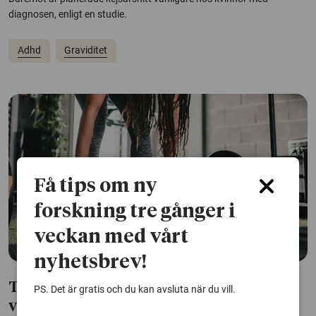
diagnosen, enligt en studie.
Adhd
Graviditet
Få tips om ny
forskning tre gånger i
veckan med vårt
nyhetsbrev!
Träning minskar symtom på adhd hos
PS. Det är gratis och du kan avsluta när du vill.
vuxna