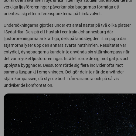
bollar över savannen i Sydafrika. I den nya studien undersöker de hur
verkliga ljusföroreningar påverkar skalbaggarnas förmåga att
orientera sig efter referenspunkterna på himlavalvet.
Undersökningarna gjordes under ett antal nätter på två olika platser
i Sydafrika. Dels på ett hustak i centrala Johannesburg där
ljusföroreningarna är kraftiga, dels på landsbygden i Limpopo där
stjärnorna lyser upp den annars svarta natthimlen. Resultatet var
entydigt, dyngbaggarna kunde inte använda sin stjärnkompass när
det var mycket ljusföroreningar. Istället rörde de sig mot gatljus och
upplysta byggnader. Dessutom rörde sig flera individer ofta mot
samma ljuspunkt i omgivningen. Det gör de inte när de använder
stjärnkompassen, då styr de bort ifrån varandra och på så vis
undviker de konfrontation.