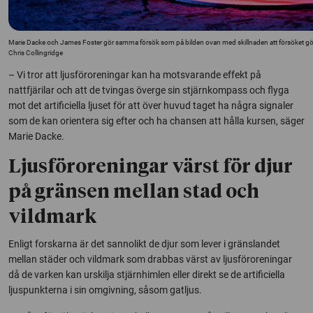
Marie Dacke och James Foster gör samma försök som på bilden ovan med skillnaden att försöket görs på
Chris Collingridge
– Vi tror att ljusföroreningar kan ha motsvarande effekt på
nattfjärilar och att de tvingas överge sin stjärnkompass och flyga
mot det artificiella ljuset för att över huvud taget ha några signaler
som de kan orientera sig efter och ha chansen att hålla kursen, säger
Marie Dacke.
Ljusföroreningar värst för djur
på gränsen mellan stad och
vildmark
Enligt forskarna är det sannolikt de djur som lever i gränslandet
mellan städer och vildmark som drabbas värst av ljusföroreningar
då de varken kan urskilja stjärnhimlen eller direkt se de artificiella
ljuspunkterna i sin omgivning, såsom gatljus.