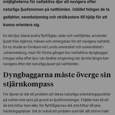
möjligheterna för nattaktiva djur att navigera efter
naturliga ljusfenomen på natthimlen. Istället tvingas de ta
gatlyktor, neonbelysning och strålkastare till hjälp för att
kunna orientera sig.
En del djur, bland andra flyttfåglar, sälar och nattfjärilar, använder
ljuset från stjärnor, månen och vintergatan för att navigera nattetid.
En ny studie av forskare vid Lunds universitet och universitetet i
Johannesburg, visar för första gången hur nattaktiva dyngbaggar
tvingas söka efter ljus i sin direkta omgivning när de inte längre kan
navigera efter det naturliga ljuset på natthimlen.
Dyngbaggarna måste överge sin
stjärnkompass
För djuren är det ett problem att deras naturliga orienteringspunkter
på natten inte syns på grund av ljusföroreningar. Följden kan bli att
de inte hittar hem eller, för flyttfåglarnas del, inte hittar till sina
häckningsplatser. Det är också ett problem som blir allt större i takt