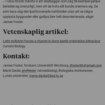
– I våra försök märkte vi att skalbaggar som såg till exempel gatljus
betedde sig onaturligt, men att de trots allt kunde orientera sig. De
som bara såg den ljusförorenade natthimlen utan att se några
upplysta byggnader eller gatljus blev helt desorienterade, säger
James Foster.
Vetenskaplig artikel:
Light pollution forces a change in dung beetle orientation behaviour
.
Current Biology
.
Kontakt:
James Foster, forskare, Universität Würzburg,
jjfoster86@gmail.com
Marie Dacke,
professor
i sinnesbiologi, Biologiska institutionen,
Lunds universitet,
marie.dacke@biol.lu.se