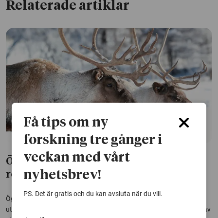
Relaterade artiklar
Få tips om ny
forskning tre gånger i
veckan med vårt
Ökad risk för ögoninfektioner bland
nyhetsbrev!
renar som utfodras i hägn
PS. Det är gratis och du kan avsluta när du vill.
Ögoninfektioner är vanligt bland renar, särskilt i samband med
utfodring i hägn. En avhandling från SLU visar att det finns behov av