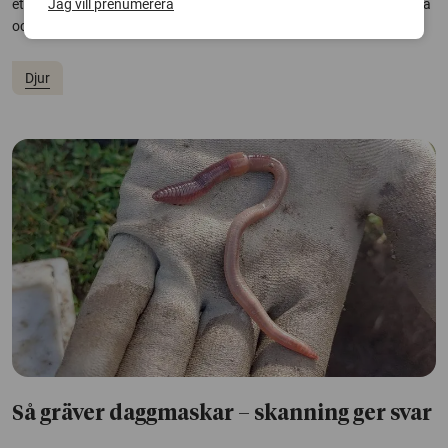
Jag vill prenumerera
ett mer strukturerat renhälsoarbete i Sverige, både för djurens bästa
och för en hållbar renskötsel i en föränderlig omvärld.
Djur
Så gräver daggmaskar – skanning ger svar