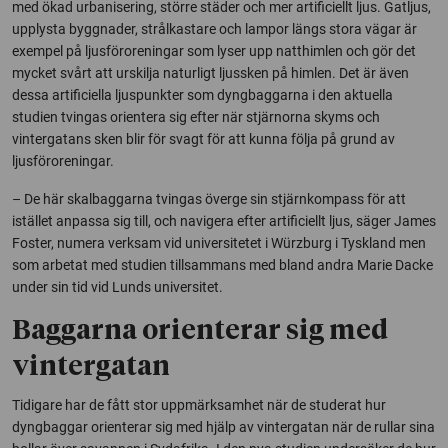
med ökad urbanisering, större städer och mer artificiellt ljus. Gatljus,
upplysta byggnader, strålkastare och lampor längs stora vägar är
exempel på ljusföroreningar som lyser upp natthimlen och gör det
mycket svårt att urskilja naturligt ljussken på himlen. Det är även
dessa artificiella ljuspunkter som dyngbaggarna i den aktuella
studien tvingas orientera sig efter när stjärnorna skyms och
vintergatans sken blir för svagt för att kunna följa på grund av
ljusföroreningar.
– De här skalbaggarna tvingas överge sin stjärnkompass för att
istället anpassa sig till, och navigera efter artificiellt ljus, säger James
Foster, numera verksam vid universitetet i Würzburg i Tyskland men
som arbetat med studien tillsammans med bland andra Marie Dacke
under sin tid vid Lunds universitet.
Baggarna orienterar sig med
vintergatan
Tidigare har de fått stor uppmärksamhet när de studerat hur
dyngbaggar orienterar sig med hjälp av vintergatan när de rullar sina