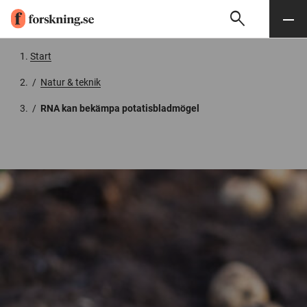
search
Sök
Meny
Gå till innehåll
Start
/
Natur & teknik
/
RNA kan bekämpa potatisbladmögel