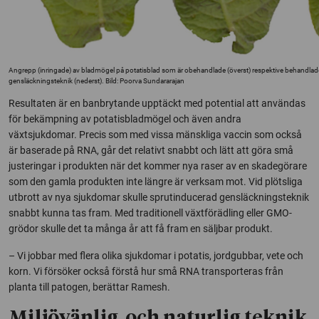
Angrepp (inringade) av bladmögel på potatisblad som är obehandlade (överst) respektive behandla
gensläckningsteknik (nederst). Bild: Poorva Sundararajan
Resultaten är en banbrytande upptäckt med potential att användas
för bekämpning av potatisbladmögel och även andra
växtsjukdomar. Precis som med vissa mänskliga vaccin som också
är baserade på RNA, går det relativt snabbt och lätt att göra små
justeringar i produkten när det kommer nya raser av en skadegörare
som den gamla produkten inte längre är verksam mot. Vid plötsliga
utbrott av nya sjukdomar skulle sprutinducerad gensläckningsteknik
snabbt kunna tas fram. Med traditionell växtförädling eller GMO-
grödor skulle det ta många år att få fram en säljbar produkt.
– Vi jobbar med flera olika sjukdomar i potatis, jordgubbar, vete och
korn. Vi försöker också förstå hur små RNA transporteras från
planta till patogen, berättar Ramesh.
Miljövänlig och naturlig teknik