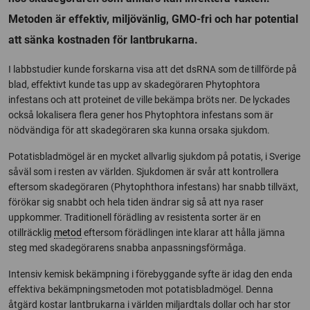
Metoden är effektiv, miljövänlig, GMO-fri och har potential
att sänka kostnaden för lantbrukarna.
I labbstudier kunde forskarna visa att det dsRNA som de tillförde på
blad, effektivt kunde tas upp av skadegöraren Phytophtora
infestans och att proteinet de ville bekämpa bröts ner. De lyckades
också lokalisera flera gener hos Phytophtora infestans som är
nödvändiga för att skadegöraren ska kunna orsaka sjukdom.
Potatisbladmögel är en mycket allvarlig sjukdom på potatis, i Sverige
såväl som i resten av världen. Sjukdomen är svår att kontrollera
eftersom skadegöraren (Phytophthora infestans) har snabb tillväxt,
förökar sig snabbt och hela tiden ändrar sig så att nya raser
uppkommer. Traditionell förädling av resistenta sorter är en
otillräcklig
metod
eftersom förädlingen inte klarar att hålla jämna
steg med skadegörarens snabba anpassningsförmåga.
Intensiv kemisk bekämpning i förebyggande syfte är idag den enda
effektiva bekämpningsmetoden mot potatisbladmögel. Denna
åtgärd kostar lantbrukarna i världen miljardtals dollar och har stor