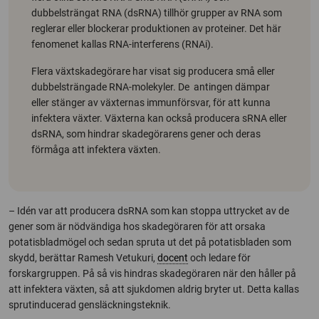
dubbelsträngat RNA (dsRNA) tillhör grupper av RNA som
reglerar eller blockerar produktionen av proteiner. Det här
fenomenet kallas RNA-interferens (RNAi).
Flera växtskadegörare har visat sig producera små eller
dubbelsträngade RNA-molekyler. De antingen dämpar
eller stänger av växternas immunförsvar, för att kunna
infektera växter. Växterna kan också producera sRNA eller
dsRNA, som hindrar skadegörarens gener och deras
förmåga att infektera växten.
– Idén var att producera dsRNA som kan stoppa uttrycket av de
gener som är nödvändiga hos skadegöraren för att orsaka
potatisbladmögel och sedan spruta ut det på potatisbladen som
skydd, berättar Ramesh Vetukuri,
docent
och ledare för
forskargruppen. På så vis hindras skadegöraren när den håller på
att infektera växten, så att sjukdomen aldrig bryter ut. Detta kallas
sprutinducerad gensläckningsteknik.