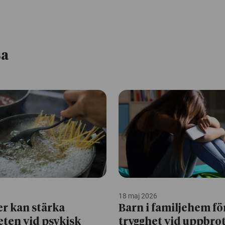
sa
18 maj 2026
er kan stärka
Barn i familjehem fö
teten vid psykisk
trygghet vid uppbro