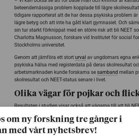
– Vi kan också se att för både män och kvinnor är käns
beteendemässiga problem kopplade till lägre skolresulta
tidigare rapporterat att de har dessa psykiska problem är
lägre betyg och att inte ha gått klart gymnasiet. Och sämre
sin tur starkt förknippat med en större risk att bli NEET 
Charlotta Magnusson, forskare vid Institutet för social fo
Stockholms universitet.
Genom att jämföra ett stort
urval
av ungdomars egna enk
psykiska hälsa med registerdata på deras skolresultat och
arbetsmarknaden kunde forskarna se
samband
mellan ps
skolresultat och NEET-status senare i livet.
Olika vägar för pojkar och flic
Resultaten i studien visar också att vägarna till att bli NEE
män och kvinnor.
ps om ny forskning tre gånger i
– Olika typer av psykiska problem innebär olika risker fö
n med vårt nyhetsbrev!
Medan känslomässiga problem, som att känna sig orolig 