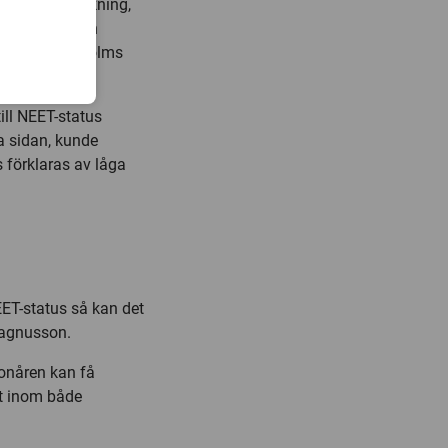
eri eller skolkning,
ger Sara Brolin
kap vid Stockholms
ill NEET-status
a sidan, kunde
 förklaras av låga
EET-status så kan det
 Magnusson.
onåren kan få
et inom både