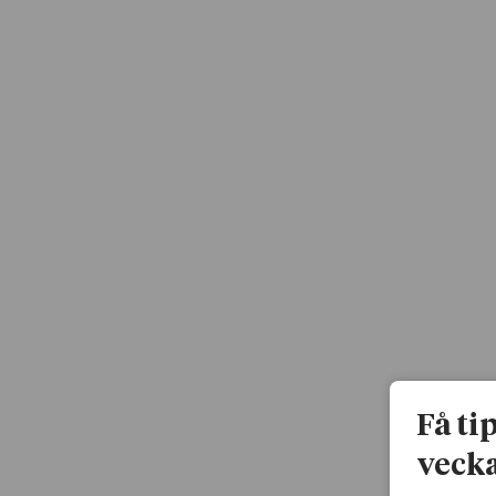
Få ti
vecka