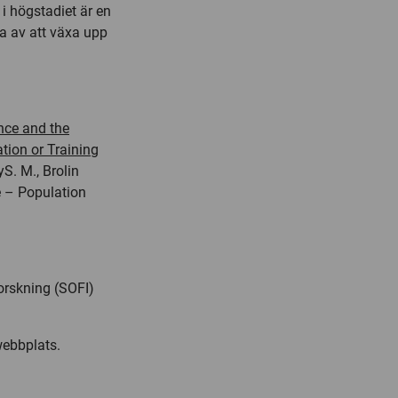
 i högstadiet är en
na av att växa upp
nce and the
tion or Training
yS. M., Brolin
e – Population
 forskning (SOFI)
webbplats.