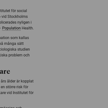
itutet för social
ap vid Stockholms
blicerades nyligen i
 –
Population
Health.
uation som kallas
 på många sätt
ciologiska studien
kiska problem och
nare
 års ålder är kopplat
 en större risk för
re vid Institutet för