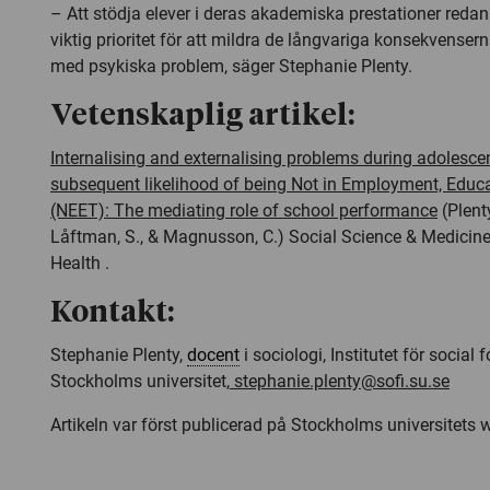
– Att stödja elever i deras akademiska prestationer redan
viktig prioritet för att mildra de långvariga konsekvenser
med psykiska problem, säger Stephanie Plenty.
Vetenskaplig artikel:
Internalising and externalising problems during adolesce
subsequent likelihood of being Not in Employment, Educa
(NEET): The mediating role of school performance
(Plent
Låftman, S., & Magnusson, C.)
Social Science & Medicin
Health
.
Kontakt:
Stephanie Plenty,
docent
i sociologi, Institutet för social
Stockholms universitet,
stephanie.plenty@sofi.su.se
Artikeln var först publicerad på Stockholms universitets 