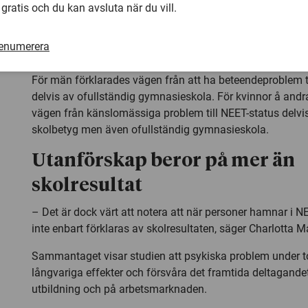
spelar större roll för flickor, är beteendeproblem, som snatt
 gratis och du kan avsluta när du vill.
förknippade med en högre risk att bli NEET för pojkar, sä
Låftman, forskare vid Institutionen för Folkhälsovetens
renumerera
universitet.
För män förklarades vägen från att ha beteendeproblem t
delvis av ofullständig gymnasieskola. För kvinnor å andr
vägen från känslomässiga problem till NEET-status delvis
skolbetyg men även ofullständig gymnasieskola.
Utanförskap beror på mer än
skolresultat
– Det är dock värt att notera att när personer hamnar i N
inte enbart förklaras av skolresultaten, säger Charlotta
Sammantaget visar studien att psykiska problem under t
långvariga effekter och försvåra det framtida deltagand
utbildning och på arbetsmarknaden.