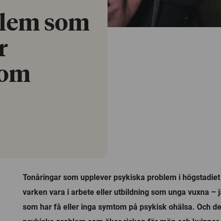
blem som
r
som
Tonåringar som upplever psykiska problem i högstadiet h
varken vara i arbete eller utbildning som unga vuxna –
som har få eller inga symtom på psykisk ohälsa. Och det