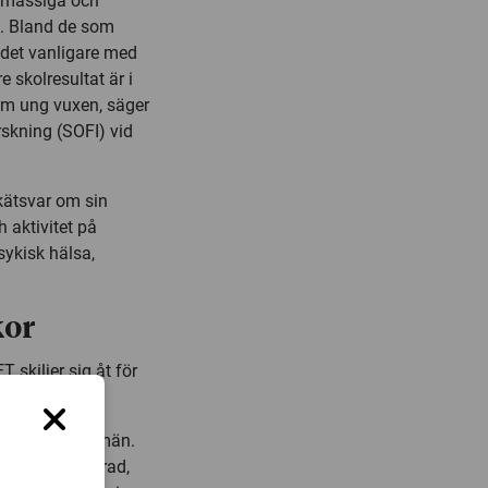
lomässiga och
t. Bland de som
 det vanligare med
 skolresultat är i
som ung vuxen, säger
rskning (SOFI) vid
ätsvar om sin
 aktivitet på
ykisk hälsa,
kor
T skiljer sig åt för
r kvinnor och män.
eller deprimerad,