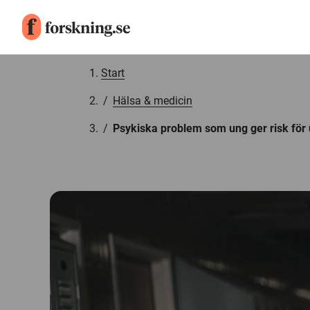
Gå till innehåll
Start
/
Hälsa & medicin
/
Psykiska problem som ung ger risk för