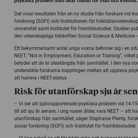
psykiska problem som ökar risken för män och kvinnor.
Det visar resultaten från en ny studie från forskare vid Inst
forskning (SOFI) och Institutionen för folkhälsovetensk
universitet samt Institutet för framtidsstudier. Studien pu
den vetenskapliga tidskriften Social Science & Medicine
Ett bekymmersamt antal unga vuxna befinner sig i en sit
NEET, ”Not in Employment, Education or Training”, vilket
betyder att de är utestängda från samhället. I den nya so
undersökte forskarna kopplingen mellan att uppleva psy
att hamna i NEET-status.
Risk för utanförskap sju år se
– Vi ser att självrapporterade psykiska problem vid 14-15
till att sju år senare, i ung vuxen ålder, vara NEET – att ha
utanförskap från samhället, säger Stephanie Plenty, forska
social forskning (SOFI) och Institutet för framtidsstudier.