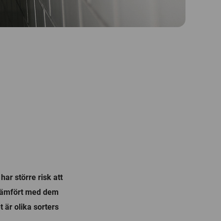
ar större risk att
 jämfört med dem
 är olika sorters