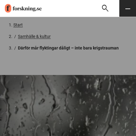
search
Sök
Meny
Gå till innehåll
Start
/
Samhälle & kultur
/
Därför mår flyktingar dåligt – inte bara krigstrauman