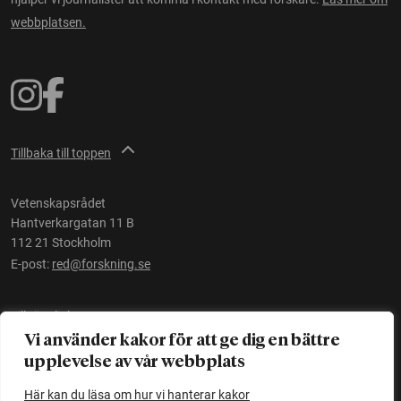
webbplatsen.
Tillbaka till toppen
Vetenskapsrådet
Hantverkargatan 11 B
112 21 Stockholm
E-post:
red@forskning.se
Tillgänglighet
Vi använder kakor för att ge dig en bättre
upplevelse av vår webbplats
Ett initiativ av
Vetenskapsrådet
Här kan du läsa om hur vi hanterar kakor