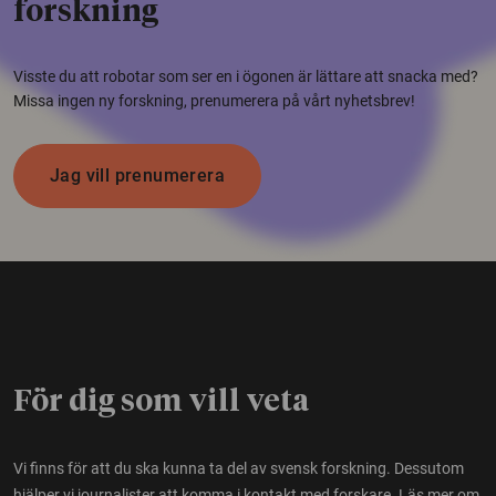
forskning
Visste du att robotar som ser en i ögonen är lättare att snacka med?
Missa ingen ny forskning, prenumerera på vårt nyhetsbrev!
Jag vill prenumerera
För dig som vill veta
Vi finns för att du ska kunna ta del av svensk forskning. Dessutom
hjälper vi journalister att komma i kontakt med forskare.
Läs mer om