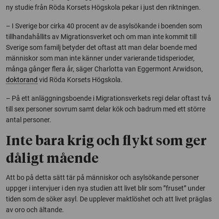
ny studie från Röda Korsets Högskola pekar i just den riktningen.
– I Sverige bor cirka 40 procent av de asylsökande i boenden som
tillhandahållits av Migrationsverket och om man inte kommit till
Sverige som familj betyder det oftast att man delar boende med
människor som man inte känner under varierande tidsperioder,
många gånger flera år, säger Charlotta van Eggermont Arwidson,
doktorand
vid Röda Korsets Högskola.
– På ett anläggningsboende i Migrationsverkets regi delar oftast två
till sex personer sovrum samt delar kök och badrum med ett större
antal personer.
Inte bara krig och flykt som ger
dåligt mående
Att bo på detta sätt tär på människor och asylsökande personer
uppger i intervjuer i den nya studien att livet blir som ”fruset” under
tiden som de söker asyl. De upplever maktlöshet och att livet präglas
av oro och ältande.