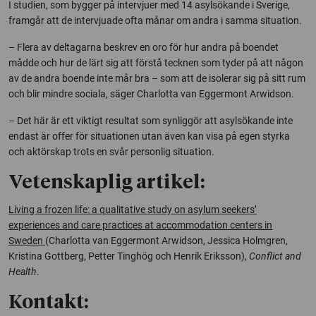
I studien, som bygger på intervjuer med 14 asylsökande i Sverige,
framgår att de intervjuade ofta månar om andra i samma situation.
– Flera av deltagarna beskrev en oro för hur andra på boendet
mådde och hur de lärt sig att förstå tecknen som tyder på att någon
av de andra boende inte mår bra – som att de isolerar sig på sitt rum
och blir mindre sociala, säger Charlotta van Eggermont Arwidson.
– Det här är ett viktigt resultat som synliggör att asylsökande inte
endast är offer för situationen utan även kan visa på egen styrka
och aktörskap trots en svår personlig situation.
Vetenskaplig artikel:
Living a frozen life: a qualitative study on asylum seekers’
experiences and care practices at accommodation centers in
Sweden
(Charlotta van Eggermont Arwidson, Jessica Holmgren,
Kristina Gottberg, Petter Tinghög och Henrik Eriksson),
Conflict and
Health
.
Kontakt: