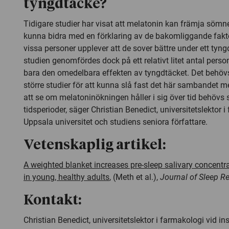
tyngdtäcke?
Tidigare studier har visat att melatonin kan främja sömne
kunna bidra med en förklaring av de bakomliggande faktor
vissa personer upplever att de sover bättre under ett tyn
studien genomfördes dock på ett relativt litet antal pers
bara den omedelbara effekten av tyngdtäcket. Det behö
större studier för att kunna slå fast det här sambandet m
att se om melatoninökningen håller i sig över tid behövs 
tidsperioder, säger Christian Benedict, universitetslektor 
Uppsala universitet och studiens seniora författare.
Vetenskaplig artikel:
A weighted blanket increases pre-sleep salivary concentr
in young, healthy adults
, (Meth et al.),
Journal of Sleep R
Kontakt:
Christian Benedict, universitetslektor i farmakologi vid ins