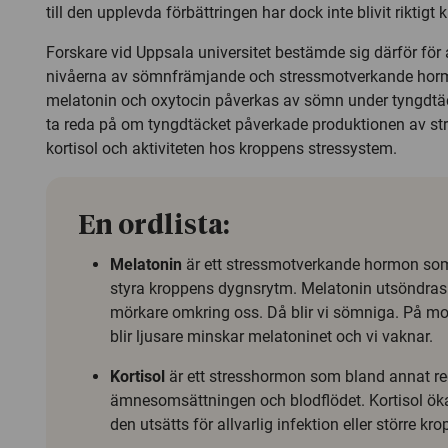
till den upplevda förbättringen har dock inte blivit riktigt 
Forskare vid Uppsala universitet bestämde sig därför för
nivåerna av sömnfrämjande och stressmotverkande ho
melatonin och oxytocin påverkas av sömn under tyngdtäc
ta reda på om tyngdtäcket påverkade produktionen av 
kortisol och aktiviteten hos kroppens stressystem.
En ordlista:
Melatonin
är ett stressmotverkande hormon som h
styra kroppens dygnsrytm. Melatonin utsöndras n
mörkare omkring oss. Då blir vi sömniga. På m
blir ljusare minskar melatoninet och vi vaknar.
Kortisol
är ett stresshormon som bland annat re
ämnesomsättningen och blodflödet. Kortisol öka
den utsätts för allvarlig infektion eller större k