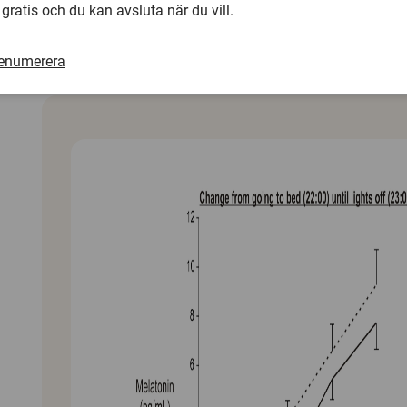
­ – Användningen av tyngtäcke ökade halten av melatonin
 gratis och du kan avsluta när du vill.
procent. Dock såg vi inga skillnader i nivåerna av oxytocin e
aktivitet i det sympatiska nervsystemet, säger Elisa Meth, f
renumerera
studien och
doktorand
vid Uppsala universitet.