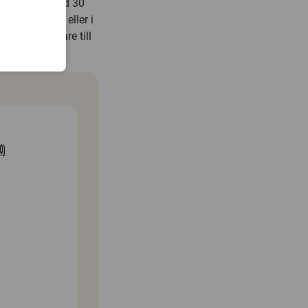
 i saliven med 30
ller kortisol eller i
örstaförfattare till