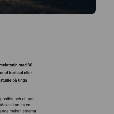
 melatonin med 30
net kortisol eller
 studie på unga
positivt och ett par
dtäcken kan ha en
ggande mekanismerna