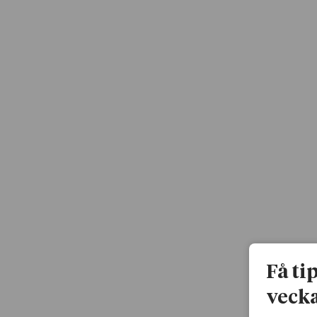
Få ti
vecka