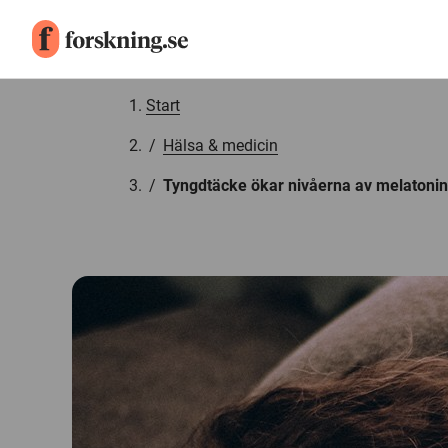
Gå till innehåll
Start
/
Hälsa & medicin
/
Tyngdtäcke ökar nivåerna av melatonin