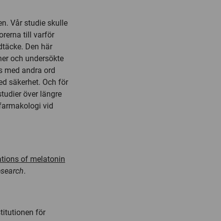
n. Vår studie skulle
erna till varför
gdtäcke. Den här
oner och undersökte
vs med andra ord
ed säkerhet. Och för
studier över längre
i farmakologi vid
ations of melatonin
esearch
.
titutionen för