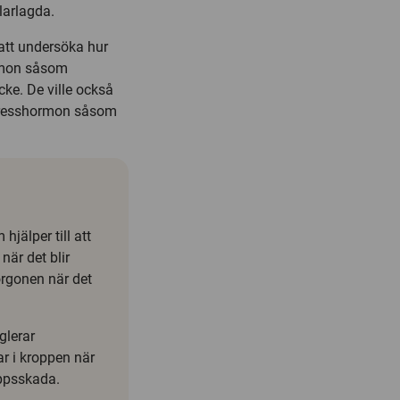
klarlagda.
 att undersöka hur
rmon såsom
ke. De ville också
stresshormon såsom
jälper till att
är det blir
orgonen när det
glerar
r i kroppen när
roppsskada.