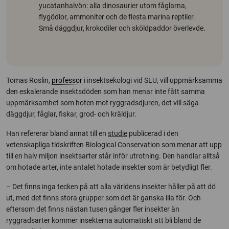
yucatanhalvön: alla dinosaurier utom fåglarna,
flygödlor, ammoniter och de flesta marina reptiler.
Små däggdjur, krokodiler och sköldpaddor överlevde.
Tomas Roslin,
professor
i insektsekologi vid SLU, vill uppmärksamma
den eskalerande insektsdöden som han menar inte fått samma
uppmärksamhet som hoten mot ryggradsdjuren, det vill säga
däggdjur, fåglar, fiskar, grod- och kräldjur.
Han refererar bland annat till en
studie
publicerad i den
vetenskapliga tidskriften Biological Conservation som menar att upp
till en halv miljon insektsarter står inför utrotning. Den handlar alltså
om hotade arter, inte antalet hotade insekter som är betydligt fler.
– Det finns inga tecken på att alla världens insekter håller på att dö
ut, med det finns stora grupper som det är ganska illa för. Och
eftersom det finns nästan tusen gånger fler insekter än
ryggradsarter kommer insekterna automatiskt att bli bland de