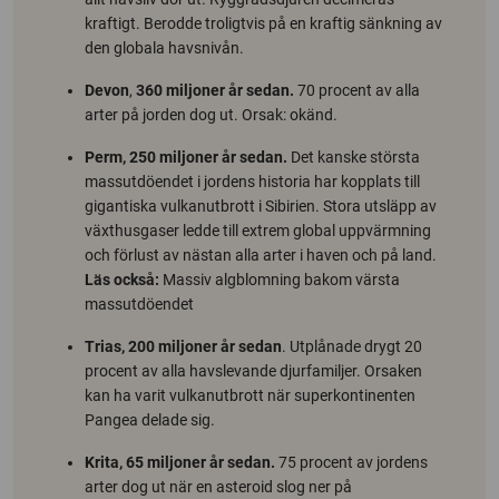
kraftigt. Berodde troligtvis på en kraftig sänkning av
den globala havsnivån.
Devon
,
360 miljoner år sedan.
70 procent av alla
arter på jorden dog ut. Orsak: okänd.
Perm, 250 miljoner år sedan.
Det kanske största
massutdöendet i jordens historia har kopplats till
gigantiska vulkanutbrott i Sibirien. Stora utsläpp av
växthusgaser ledde till extrem global uppvärmning
och förlust av nästan alla arter i haven och på land.
Läs också:
Massiv algblomning bakom värsta
massutdöendet
Trias, 200 miljoner år sedan
. Utplånade drygt 20
procent av alla havslevande djurfamiljer. Orsaken
kan ha varit vulkanutbrott när superkontinenten
Pangea delade sig.
Krita, 65 miljoner år sedan.
75 procent av jordens
arter dog ut när en asteroid slog ner på