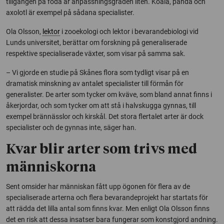
tillgången på föda är anpassningsgraden liten. Koala, panda och
axolotl är exempel på sådana specialister.
Ola Olsson,
lektor
i zooekologi och lektor i bevarandebiologi vid
Lunds universitet, berättar om forskning på generaliserade
respektive specialiserade växter, som visar på samma sak.
– Vi gjorde en studie på Skånes flora som tydligt visar på en
dramatisk minskning av antalet specialister till förmån för
generalister. De arter som tycker om kväve, som bland annat finns i
åkerjordar, och som tycker om att stå i halvskugga gynnas, till
exempel brännässlor och kirskål. Det stora flertalet arter är dock
specialister och de gynnas inte, säger han.
Kvar blir arter som trivs med
människorna
Sent omsider har människan fått upp ögonen för flera av de
specialiserade arterna och flera bevarandeprojekt har startats för
att rädda det lilla antal som finns kvar. Men enligt Ola Olsson finns
det en risk att dessa insatser bara fungerar som konstgjord andning.