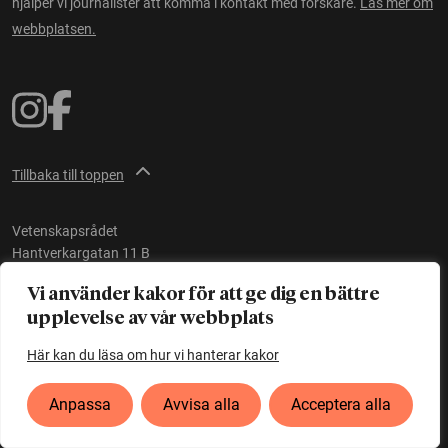
hjälper vi journalister att komma i kontakt med forskare.
Läs mer om
webbplatsen.
Tillbaka till toppen
Vetenskapsrådet
Hantverkargatan 11 B
112 21 Stockholm
Vi använder kakor för att ge dig en bättre
E-post:
red@forskning.se
upplevelse av vår webbplats
Här kan du läsa om hur vi hanterar kakor
Tillgänglighet
Anpassa
Avvisa alla
Acceptera alla
Ett initiativ av
Vetenskapsrådet