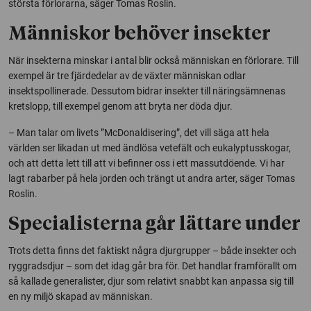
största förlorarna, säger Tomas Roslin.
Människor behöver insekter
När insekterna minskar i antal blir också människan en förlorare. Till
exempel är tre fjärdedelar av de växter människan odlar
insektspollinerade. Dessutom bidrar insekter till näringsämnenas
kretslopp, till exempel genom att bryta ner döda djur.
– Man talar om livets ”McDonaldisering”, det vill säga att hela
världen ser likadan ut med ändlösa vetefält och eukalyptusskogar,
och att detta lett till att vi befinner oss i ett massutdöende. Vi har
lagt rabarber på hela jorden och trängt ut andra arter, säger Tomas
Roslin.
Specialisterna går lättare under
Trots detta finns det faktiskt några djurgrupper – både insekter och
ryggradsdjur – som det idag går bra för. Det handlar framförallt om
så kallade generalister, djur som relativt snabbt kan anpassa sig till
en ny miljö skapad av människan.