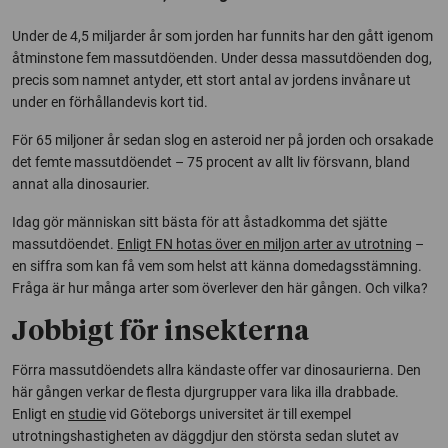
Under de 4,5 miljarder år som jorden har funnits har den gått igenom
åtminstone fem massutdöenden. Under dessa massutdöenden dog,
precis som namnet antyder, ett stort antal av jordens invånare ut
under en förhållandevis kort tid.
För 65 miljoner år sedan slog en asteroid ner på jorden och orsakade
det femte massutdöendet – 75 procent av allt liv försvann, bland
annat alla dinosaurier.
Idag gör människan sitt bästa för att åstadkomma det sjätte
massutdöendet.
Enligt FN hotas över en miljon arter av utrotning
–
en siffra som kan få vem som helst att känna domedagsstämning.
Fråga är hur många arter som överlever den här gången. Och vilka?
Jobbigt för insekterna
Förra massutdöendets allra kändaste offer var dinosaurierna. Den
här gången verkar de flesta djurgrupper vara lika illa drabbade.
Enligt en
studie
vid Göteborgs universitet är till exempel
utrotningshastigheten av däggdjur den största sedan slutet av