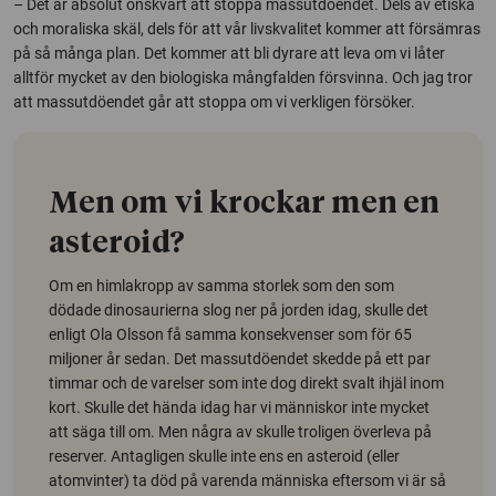
– Det är absolut önskvärt att stoppa massutdöendet. Dels av etiska
och moraliska skäl, dels för att vår livskvalitet kommer att försämras
på så många plan. Det kommer att bli dyrare att leva om vi låter
alltför mycket av den biologiska mångfalden försvinna. Och jag tror
att massutdöendet går att stoppa om vi verkligen försöker.
Men om vi krockar men en
asteroid?
Om en himlakropp av samma storlek som den som
dödade dinosaurierna slog ner på jorden idag, skulle det
enligt Ola Olsson få samma konsekvenser som för 65
miljoner år sedan. Det massutdöendet skedde på ett par
timmar och de varelser som inte dog direkt svalt ihjäl inom
kort. Skulle det hända idag har vi människor inte mycket
att säga till om.
Men några av skulle troligen överleva på
reserver.
Antagligen skulle inte ens en asteroid (eller
atomvinter) ta död på varenda människa eftersom vi är så