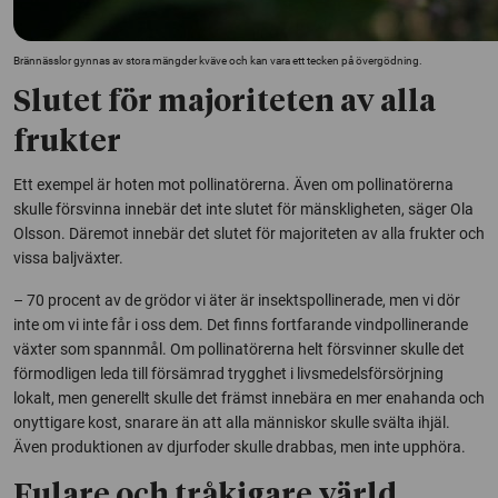
Brännässlor gynnas av stora mängder kväve och kan vara ett tecken på övergödning.
Slutet för majoriteten av alla
frukter
Ett exempel är hoten mot pollinatörerna. Även om pollinatörerna
skulle försvinna innebär det inte slutet för mänskligheten, säger Ola
Olsson. Däremot innebär det slutet för majoriteten av alla frukter och
vissa baljväxter.
– 70 procent av de grödor vi äter är insektspollinerade, men vi dör
inte om vi inte får i oss dem. Det finns fortfarande vindpollinerande
växter som spannmål. Om pollinatörerna helt försvinner skulle det
förmodligen leda till försämrad trygghet i livsmedelsförsörjning
lokalt, men generellt skulle det främst innebära en mer enahanda och
onyttigare kost, snarare än att alla människor skulle svälta ihjäl.
Även produktionen av djurfoder skulle drabbas, men inte upphöra.
Fulare och tråkigare värld