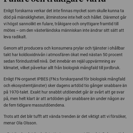
Enligt forskarna verkar det inte finnas mycket som skulle kunna ta
död på mänskligheten, åtminstone inte helt och hållet. Däremot går
vi högst sannolikt en fulare, tråkigare och onyttigare framtid till
mötes – om den västerländska människan inte ändrar sitt sätt att
leva radikalt.
Genom att producera och konsumera prylar och tjänster i ohållbar
takt har koldioxidnivån i atmosfären ökat med nästan 50 procent
sedan förindustriell nivå. Det innebär en rejäl uppvärmning av
klimatet, vilket påverkar allt från biologisk mångfald till jordbruk.
Enligt FN-organet IPBES (FN:s forskarpanel för biologisk mångfald
och ekosystemtjänster) sker dagens artdöd tio gånger snabbare än
på 1970-talet. Exakt hur snabbt utdöendet går är svårt att ge svar
på, men helt klart är att artdöden går snabbare än under någon av
de fem tidigare massutdöendena.
Trots att det blir tufft att vända trenden är det viktigt att vi försöker,
menar Ola Olsson.