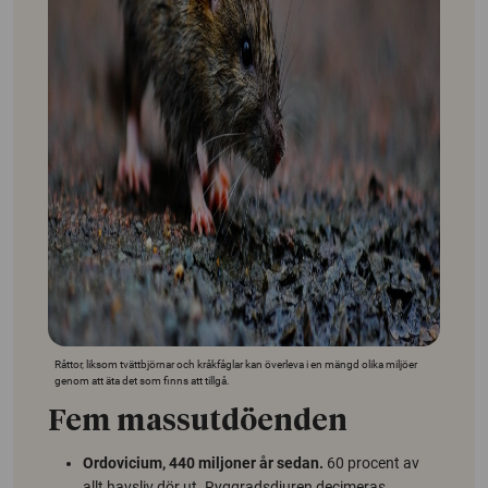
Råttor, liksom tvättbjörnar och kråkfåglar kan överleva i en mängd olika miljöer
genom att äta det som finns att tillgå.
Fem massutdöenden
Ordovicium, 440 miljoner år sedan.
60 procent av
allt havsliv dör ut. Ryggradsdjuren decimeras