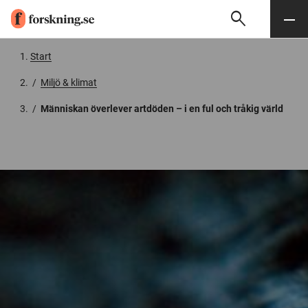
search
Sök
Meny
Gå till innehåll
Start
/
Miljö & klimat
/
Människan överlever artdöden – i en ful och tråkig värld