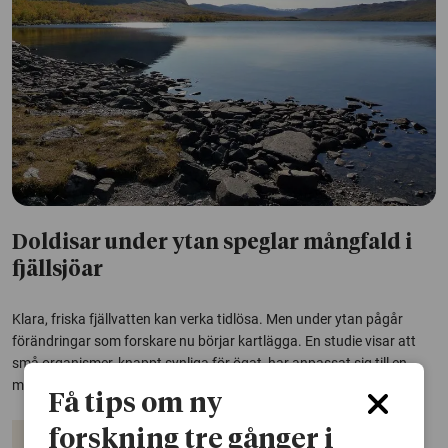
Doldisar under ytan speglar mångfald i
fjällsjöar
Klara, friska fjällvatten kan verka tidlösa. Men under ytan pågår
förändringar som forskare nu börjar kartlägga. En studie visar att
små organismer, knappt synliga för ögat, har anpassat sig till en
mycket speciell miljö.
Få tips om ny
forskning tre gånger i
Vatten
Djur