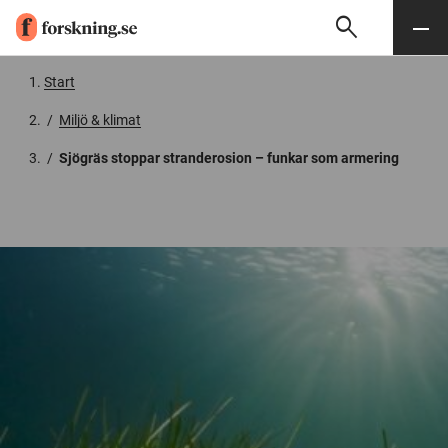
search
Sök
Meny
Gå till innehåll
Start
/
Miljö & klimat
/
Sjögräs stoppar stranderosion – funkar som armering