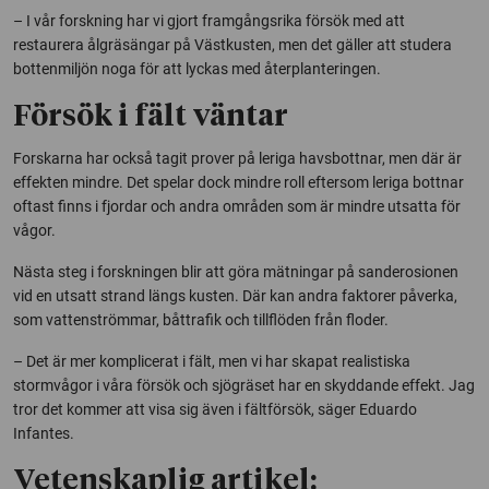
– I vår forskning har vi gjort framgångsrika försök med att
restaurera ålgräsängar på Västkusten, men det gäller att studera
bottenmiljön noga för att lyckas med återplanteringen.
Försök i fält väntar
Forskarna har också tagit prover på leriga havsbottnar, men där är
effekten mindre. Det spelar dock mindre roll eftersom leriga bottnar
oftast finns i fjordar och andra områden som är mindre utsatta för
vågor.
Nästa steg i forskningen blir att göra mätningar på sanderosionen
vid en utsatt strand längs kusten. Där kan andra faktorer påverka,
som vattenströmmar, båttrafik och tillflöden från floder.
– Det är mer komplicerat i fält, men vi har skapat realistiska
stormvågor i våra försök och sjögräset har en skyddande effekt. Jag
tror det kommer att visa sig även i fältförsök, säger Eduardo
Infantes.
Vetenskaplig artikel: