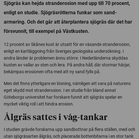
Sjögräs kan hejda stranderosion med upp till 70 procent,
enligt en studie. Sjögräsrötterna funkar som sand-
armering. Och det går att återplantera sjögräs där det har
försvunnit, till exempel på Västkusten.
12 procent av Skånes kust är utsatt för en växande stranderosion,
enligt en kartläggning från Sveriges geologiska undersökning. I
andra länder är problemen ännu större. I Nederländerna skyddas
kusten av vallar av sten och lera. På andra håll, där stormar härjar,
bekämpas erosionen ofta med att ny sand fylls på.
Men det finns ytterligare en lösning, nämligen att vara på naturens
eget skydd mot stranderosion. I en studie från bland annat
Göteborgs universitet har forskare funnit att sjögräs spelar en
mycket viktig roll i att hindra erosion.
Ålgräs sattes i våg-tankar
I studien grävde forskarna upp sandbottnar på flera ställen, med och
utan sjögräsarten ålgräs, och placerade bottenbitarna i en stor tank