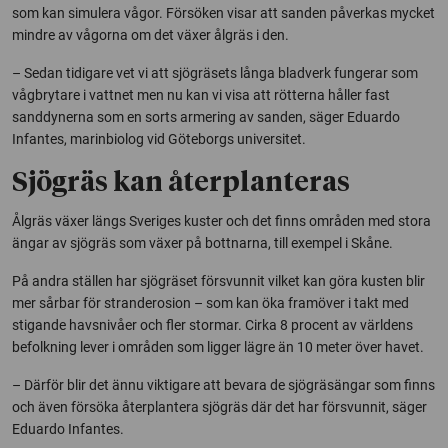
som kan simulera vågor. Försöken visar att sanden påverkas mycket
mindre av vågorna om det växer ålgräs i den.
– Sedan tidigare vet vi att sjögräsets långa bladverk fungerar som
vågbrytare i vattnet men nu kan vi visa att rötterna håller fast
sanddynerna som en sorts armering av sanden, säger Eduardo
Infantes, marinbiolog vid Göteborgs universitet.
Sjögräs kan återplanteras
Ålgräs växer längs Sveriges kuster och det finns områden med stora
ängar av sjögräs som växer på bottnarna, till exempel i Skåne.
På andra ställen har sjögräset försvunnit vilket kan göra kusten blir
mer sårbar för stranderosion – som kan öka framöver i takt med
stigande havsnivåer och fler stormar. Cirka 8 procent av världens
befolkning lever i områden som ligger lägre än 10 meter över havet.
– Därför blir det ännu viktigare att bevara de sjögräsängar som finns
och även försöka återplantera sjögräs där det har försvunnit, säger
Eduardo Infantes.