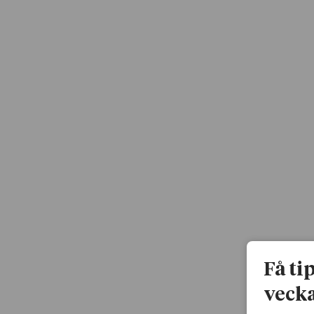
Få ti
vecka