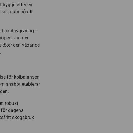
t hygge efter en
kar, utan på att
oldioxidavgivning –
kapen. Ju mer
i sköter den växande
.
lse för kolbalansen
som snabbt etablerar
äden.
en robust
n för dagens
esfritt skogsbruk