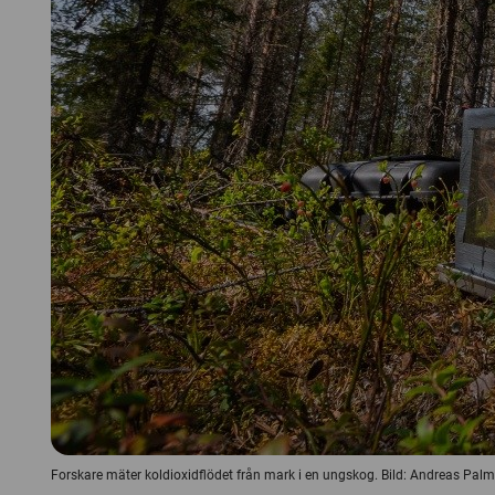
Forskare mäter koldioxidflödet från mark i en ungskog. Bild: Andreas Palm