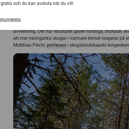
nedbrytning verkar vara mer eller mindre konstant oavset
 gratis och du kan avsluta när du vill.
Ingen ”bomb” efter avverknin
renumerera
– Vi kan inte se spår av det som har kallats koldioxidbom
avverkning. Det här resultatet gäller nordliga, brukade, sk
att mer näringsrika skogar i varmare klimat reagerar på et
Matthias Peichl,
professor
i skogslandskapets biogeokem