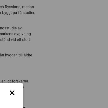
 och Ryssland, medan
byggt på få studier,
ingsstudie av
 markens avgivning
tånd vid ett stort
ån hyggen till äldre
enligt forskarna.
r från att vara
xid genom