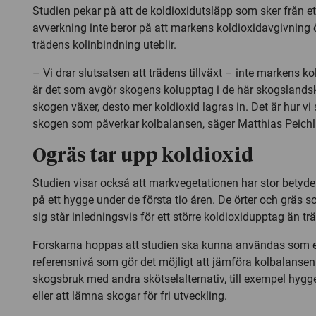
Studien pekar på att de koldioxidutsläpp som sker från et
avverkning inte beror på att markens koldioxidavgivning ö
trädens kolinbindning uteblir.
– Vi drar slutsatsen att trädens tillväxt – inte markens k
är det som avgör skogens kolupptag i de här skogslands
skogen växer, desto mer koldioxid lagras in. Det är hur v
skogen som påverkar kolbalansen, säger Matthias Peichl
Ogräs tar upp koldioxid
Studien visar också att markvegetationen har stor betyde
på ett hygge under de första tio åren. De örter och gräs 
sig står inledningsvis för ett större koldioxidupptag än tr
Forskarna hoppas att studien ska kunna användas som 
referensnivå som gör det möjligt att jämföra kolbalanse
skogsbruk med andra skötselalternativ, till exempel hygg
eller att lämna skogar för fri utveckling.