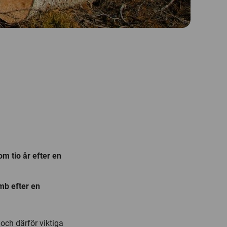
om tio år efter en
omb efter en
 och därför viktiga