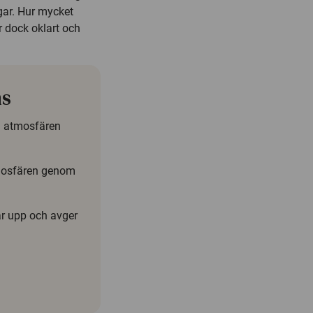
gar. Hur mycket
 dock oklart och
ns
n atmosfären
atmosfären genom
r upp och avger