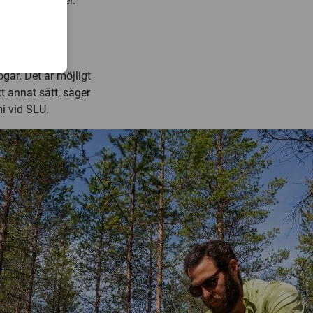
t skogens ålder.
g
b efter en
ogar. Det är möjligt
t annat sätt, säger
i vid SLU.