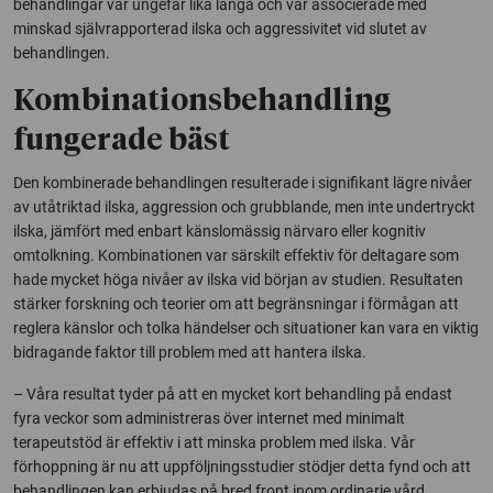
behandlingar var ungefär lika långa och var associerade med
minskad självrapporterad ilska och aggressivitet vid slutet av
behandlingen.
Kombinationsbehandling
fungerade bäst
Den kombinerade behandlingen resulterade i signifikant lägre nivåer
av utåtriktad ilska, aggression och grubblande, men inte undertryckt
ilska, jämfört med enbart känslomässig närvaro eller kognitiv
omtolkning. Kombinationen var särskilt effektiv för deltagare som
hade mycket höga nivåer av ilska vid början av studien. Resultaten
stärker forskning och teorier om att begränsningar i förmågan att
reglera känslor och tolka händelser och situationer kan vara en viktig
bidragande faktor till problem med att hantera ilska.
– Våra resultat tyder på att en mycket kort behandling på endast
fyra veckor som administreras över internet med minimalt
terapeutstöd är effektiv i att minska problem med ilska. Vår
förhoppning är nu att uppföljningsstudier stödjer detta fynd och att
behandlingen kan erbjudas på bred front inom ordinarie vård,