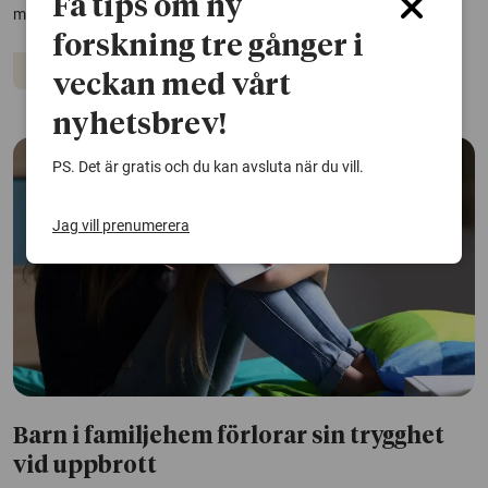
Få tips om ny
meningsfullhet, visar en avhandling vid Umeå universitet.
forskning tre gånger i
Psykisk hälsa
veckan med vårt
nyhetsbrev!
PS. Det är gratis och du kan avsluta när du vill.
Jag vill prenumerera
Barn i familjehem förlorar sin trygghet
vid uppbrott