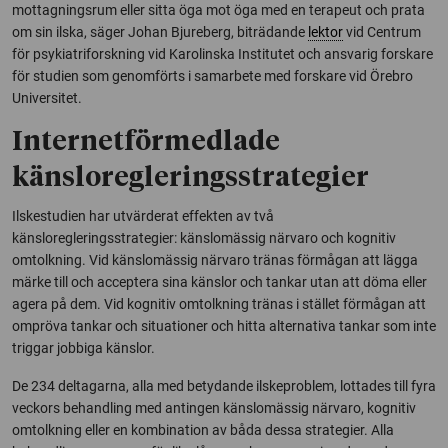
mottagningsrum eller sitta öga mot öga med en terapeut och prata
om sin ilska, säger Johan Bjureberg, biträdande
lektor
vid Centrum
för psykiatriforskning vid Karolinska Institutet och ansvarig forskare
för studien som genomförts i samarbete med forskare vid Örebro
Universitet.
Internetförmedlade
känsloregleringsstrategier
Ilskestudien har utvärderat effekten av två
känsloregleringsstrategier: känslomässig närvaro och kognitiv
omtolkning. Vid känslomässig närvaro tränas förmågan att lägga
märke till och acceptera sina känslor och tankar utan att döma eller
agera på dem. Vid kognitiv omtolkning tränas i stället förmågan att
ompröva tankar och situationer och hitta alternativa tankar som inte
triggar jobbiga känslor.
De 234 deltagarna, alla med betydande ilskeproblem, lottades till fyra
veckors behandling med antingen känslomässig närvaro, kognitiv
omtolkning eller en kombination av båda dessa strategier. Alla