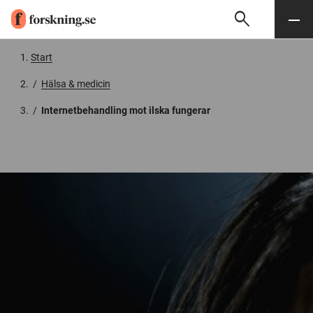
search
Sök
Meny
Gå till innehåll
Start
/
Hälsa & medicin
/
Internetbehandling mot ilska fungerar