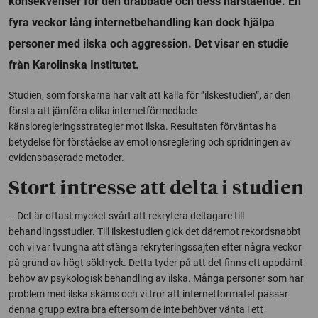
konsekvenser för den drabbade och dess närstående. En
fyra veckor lång internetbehandling kan dock hjälpa
personer med ilska och aggression. Det visar en studie
från Karolinska Institutet.
Studien, som forskarna har valt att kalla för ”ilskestudien”, är den
första att jämföra olika internetförmedlade
känsloregleringsstrategier mot ilska. Resultaten förväntas ha
betydelse för förståelse av emotionsreglering och spridningen av
evidensbaserade metoder.
Stort intresse att delta i studien
– Det är oftast mycket svårt att rekrytera deltagare till
behandlingsstudier. Till ilskestudien gick det däremot rekordsnabbt
och vi var tvungna att stänga rekryteringssajten efter några veckor
på grund av högt söktryck. Detta tyder på att det finns ett uppdämt
behov av psykologisk behandling av ilska. Många personer som har
problem med ilska skäms och vi tror att internetformatet passar
denna grupp extra bra eftersom de inte behöver vänta i ett