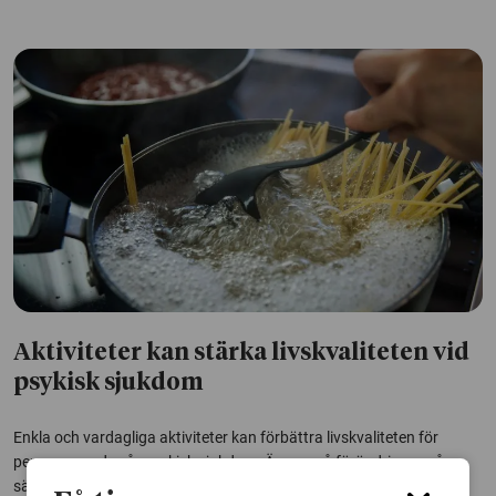
Aktiviteter kan stärka livskvaliteten vid
psykisk sjukdom
Enkla och vardagliga aktiviteter kan förbättra livskvaliteten för
personer med svår psykisk sjukdom. Även små förändringar på
särskilda boenden kan göra skillnad och öka känslan av