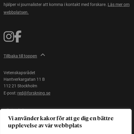
hjälper vi journalister att komma i kontakt med forskare.
Läs mer om
webbplatsen.
Tillbaka till toppen
Vetenskapsrådet
Hantverkargatan 11 B
112 21 Stockholm
E-post:
red@forskning.se
Tillgänglighet
Vi använder kakor för att ge dig en bättre
upplevelse av vår webbplats
Ett initiativ av
Vetenskapsrådet