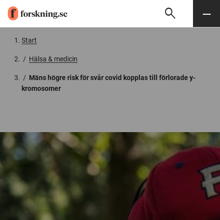
search
Sök
Meny
Gå till innehåll
Start
/
Hälsa & medicin
/
Mäns högre risk för svår covid kopplas till förlorade y-
kromosomer