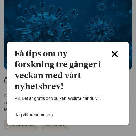
Få tips om ny
forskning tre gånger i
veckan med vårt
Ökad risk för körtelfeber efter covid-19
nyhetsbrev!
Covid-19 kan försvaga immunförsvaret och öka risken för andra
PS. Det är gratis och du kan avsluta när du vill.
infektioner, till exempel körtelfeber. Fler effekter av coronaviruset kan
även komma på sikt, enligt forskare bakom en ny studie.
Jag vill prenumerera
Coronaviruset
Infektioner