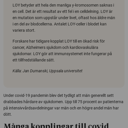
LOY betyder att hela den manliga y-kromosomen saknas i
en cell. Det är ett resultat av ett fel i en celldelning. LOY är
en mutation som uppstår under livet, oftast hos äldre män
i en del av blodcellerna. Antalet LOY-celler i blodet kan
variera stort.
Forskare har tidigare kopplat LOY till en ökad risk för
cancer, Alzheimers sjukdom och kardiovaskulära
sjukdomar. LOY gör att immunsystemet inte fungerar på
ett tillfredställande sätt.
Källa: Jan Dumanski, Uppsala universitet
Under covid-19 pandemin blev det tydligt att män generellt sett
drabbades hårdare av sjukdomen. Upp till 75 procent av patienterna
på intensivvårdsavdelningar var män och en högre andel män har
dött.
Många kopplingar till covid