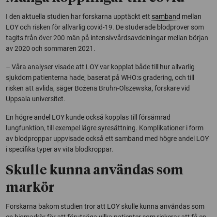
I den aktuella studien har forskarna upptäckt ett
samband
mellan
LOY och risken för allvarlig covid-19. De studerade blodprover som
tagits från över 200 män på intensivvårdsavdelningar mellan början
av 2020 och sommaren 2021.
– Våra analyser visade att LOY var kopplat både till hur allvarlig
sjukdom patienterna hade, baserat på WHO:s gradering, och till
risken att avlida, säger Bożena Bruhn-Olszewska, forskare vid
Uppsala universitet.
En högre andel LOY kunde också kopplas till försämrad
lungfunktion, till exempel lägre syresättning. Komplikationer i form
av blodproppar uppvisade också ett samband med högre andel LOY
i specifika typer av vita blodkroppar.
Skulle kunna användas som
markör
Forskarna bakom studien tror att LOY skulle kunna användas som
en biomarkör för att förutsäga vilka patienter som riskerar att få en