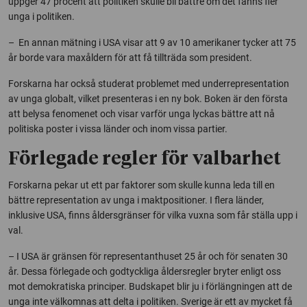
uppger 47 procent att politiken skulle bli bättre om det fanns fler
unga i politiken.
– En annan mätning i USA visar att 9 av 10 amerikaner tycker att 75
år borde vara maxåldern för att få tillträda som president.
Forskarna har också studerat problemet med underrepresentation
av unga globalt, vilket presenteras i en ny bok. Boken är den första
att belysa fenomenet och visar varför unga lyckas bättre att nå
politiska poster i vissa länder och inom vissa partier.
Förlegade regler för valbarhet
Forskarna pekar ut ett par faktorer som skulle kunna leda till en
bättre representation av unga i maktpositioner. I flera länder,
inklusive USA, finns åldersgränser för vilka vuxna som får ställa upp i
val.
– I USA är gränsen för representanthuset 25 år och för senaten 30
år. Dessa förlegade och godtyckliga åldersregler bryter enligt oss
mot demokratiska principer. Budskapet blir ju i förlängningen att de
unga inte välkomnas att delta i politiken. Sverige är ett av mycket få