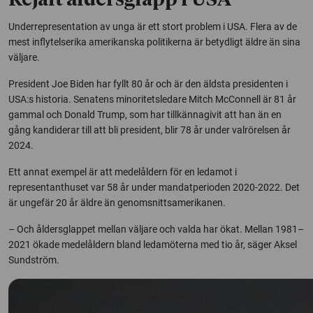
Rejält åldersglapp i USA
Underrepresentation av unga är ett stort problem i USA. Flera av de
mest inflytelserika amerikanska politikerna är betydligt äldre än sina
väljare.
President Joe Biden har fyllt 80 år och är den äldsta presidenten i
USA:s historia. Senatens minoritetsledare Mitch McConnell är 81 år
gammal och Donald Trump, som har tillkännagivit att han än en
gång kandiderar till att bli president, blir 78 år under valrörelsen år
2024.
Ett annat exempel är att medelåldern för en ledamot i
representanthuset var 58 år under mandatperioden 2020-2022. Det
är ungefär 20 år äldre än genomsnittsamerikanen.
– Och åldersglappet mellan väljare och valda har ökat. Mellan 1981–
2021 ökade medelåldern bland ledamöterna med tio år, säger Aksel
Sundström.