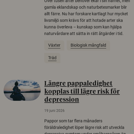
Över tusen arter behöver ekar i sin närhet, men
gamla eklandskap och naturbetesmarker blir
allt färre. Nu har forskare kartlagt hur mycket
livsmiljö som krävs för att hotade arter ska
kunna överleva – kunskap som kan hjälpa
naturvårdare att sätta in rätt åtgärder i tid.
Växter
Biologisk mångfald
Träd
Längre pappaledighet
kopplas till lägre risk för
depression
19 juni 2026
Pappor som tar flera månaders
föräldraledighet löper lägre risk att utveckla
depressiva symtom under småbarnsåren än