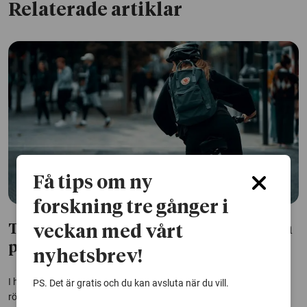
Relaterade artiklar
Få tips om ny
forskning tre gånger i
Tryckpressen och cyklar – tekniken som
veckan med vårt
påverkat demokratin
nyhetsbrev!
I höstens val kan AI och Tiktok komma att påverka hur svenskarna
PS. Det är gratis och du kan avsluta när du vill.
röstar. Men det är inte första gången ny teknik påverkar