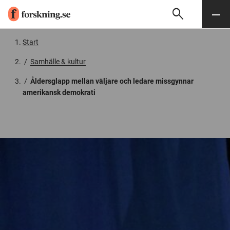
search
Sök
Meny
Gå till innehåll
Start
/
Samhälle & kultur
/
Åldersglapp mellan väljare och ledare missgynnar
amerikansk demokrati