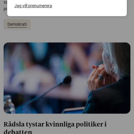
samhällsutvecklingen när det gäller demokrati och frihet – både i
Jag vill prenumerera
positiv och negativ riktning.
Demokrati
Rädsla tystar kvinnliga politiker i
debatten