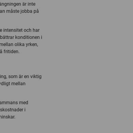
ängningen är inte
utan måste jobba på
re intensitet och har
rbättrar konditionen i
mellan olika yrken,
 fritiden.
ing, som är en viktig
ydligt mellan
llsammans med
rdskostnader i
minskar.