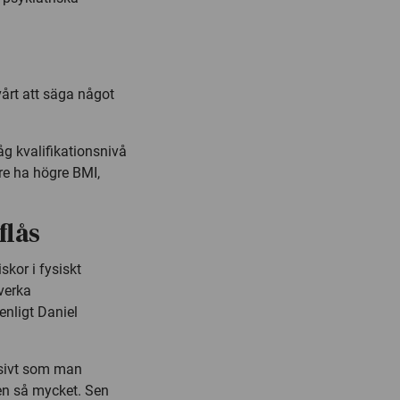
vårt att säga något
g kvalifikationsnivå
are ha högre BMI,
flås
skor i fysiskt
verka
enligt Daniel
ensivt som man
sen så mycket. Sen