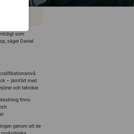
amtidigt som
hop, säger Daniel
n
valifikationsnivå
ryck – jämfört med
jörer och tekniker.
elastning finns
 och
ar.
ningen genom att de
 psykiatriska