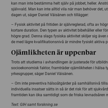
kan man inte bestämma helt själv på jobbet, heller. Anstr
självvald. Man kan inte alltid vila när man behöver det, 
dagen ut, säger Daniel Väisänen och tillägger:
– Fysisk aktivitet på fritiden är självreglerad, ofta av hög
kortare duration. Den typen av aktivitet bibehåller eller fö
högre grad. Denna slags fysiska aktivitet skiljer sig även 
de med lägre kvalifikationsnivå är mindre fysiskt aktiva på
Ojämlikheten är uppenbar
Trots att studierna i avhandlingen är justerade för utbildn
socioekonomisk faktor, framträder ojämlikheten i hälsa t
yrkesgrupper, säger Daniel Väisänen.
– Om inte preventiva hälsoåtgärder på samhällsnivå ti
individuella insatser sätts in så är det risk för att sjukvå
framtiden kan öka samtidigt som de friska levnadsåren 
Text: GIH samt forskning.se