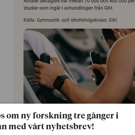
Antalet deltagare var mellan 70 000 och 400 000 pers
studier som ingår i avhandlingen från GIH.
Källa: Gymnastik- och idrottshögskolan, GIH.
ps om ny forskning tre gånger i
n med vårt nyhetsbrev!