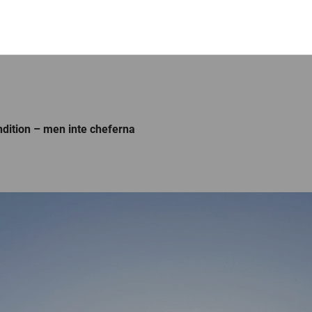
dition – men inte cheferna