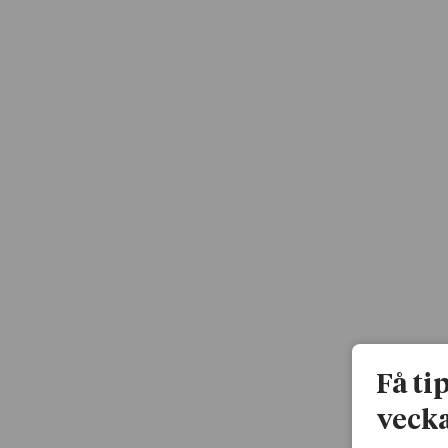
Få ti
vecka