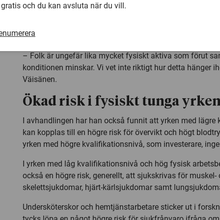
 gratis och du kan avsluta när du vill.
renumerera
– Folk är ungefär lika mycket fysiskt aktiva som förut s
konditionen minskar. Vi vet inte riktigt hur detta hänger i
Väisänen.
Ökad risk i fysiskt tunga yrke
I avhandlingen har han också funnit att yrken med lägre k
kan kopplas till en högre risk för övervikt och högt blodt
yrken med högre kvalifikationsnivå, som investerare, ingen
I yrken med låg kvalifikationsnivå och hög fysisk arbetsb
också en högre risk, generellt, att sjukskrivas för muskel-
skelettsjukdomar, hjärt-kärlsjukdomar samt lungsjukdom
Undersköterskor och hemtjänstarbetare sticker ut i forsk
tycks löpa en något högre risk för sjukfrånvaro ifråga om