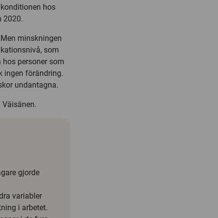
 konditionen hos
h 2020.
r. Men minskningen
fikationsnivå, som
en hos personer som
k ingen förändring.
rskor undantagna.
l Väisänen.
agare gjorde
dra variabler
ning i arbetet.