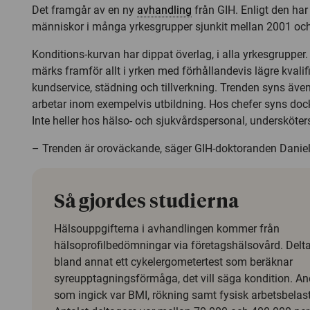
Det framgår av en ny
avhandling
från GIH. Enligt den har
människor i många yrkesgrupper sjunkit mellan 2001 oc
Konditions-kurvan har dippat överlag, i alla yrkesgruppe
märks framför allt i yrken med förhållandevis lägre kvali
kundservice, städning och tillverkning. Trenden syns äv
arbetar inom exempelvis utbildning. Hos chefer syns doc
Inte heller hos hälso- och sjukvårdspersonal, undersköte
– Trenden är oroväckande, säger GIH-doktoranden Danie
Så gjordes studierna
Hälsouppgifterna i avhandlingen kommer från
hälsoprofilbedömningar via företagshälsovård. Delt
bland annat ett cykelergometertest som beräknar
syreupptagningsförmåga, det vill säga kondition. An
som ingick var BMI, rökning samt fysisk arbetsbelast