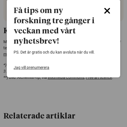
sista åren är en prognos.
Få tips om ny
forskning tre gånger i
Kontakt:
veckan med vårt
nyhetsbrev!
Maria Ljunggren, docent i hållbara materialsystem, institutionen för
teknikens ekonomi och organisation, Chalmers tekniska högskola.
PS. Det är gratis och du kan avsluta när du vill.
maria.ljunggren@chalmers.se
*) Bild: Materialscientist, via
Wikimedia Commons
, licens CC BY-SA
Jag vill prenumerera
3.0.
**) Bild: Alchemist-hp, via
Wikimedia Commons
,
Free art licence
.
Relaterade artiklar