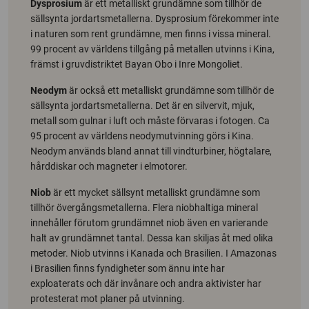
Dysprosium
är ett metalliskt grundämne som tillhör de
sällsynta jordartsmetallerna. Dysprosium förekommer inte
i naturen som rent grundämne, men finns i vissa mineral.
99 procent av världens tillgång på metallen utvinns i Kina,
främst i gruvdistriktet Bayan Obo i Inre Mongoliet.
Neodym
är också ett metalliskt grundämne som tillhör de
sällsynta jordartsmetallerna. Det är en silvervit, mjuk,
metall som gulnar i luft och måste förvaras i fotogen. Ca
95 procent av världens neodymutvinning görs i Kina.
Neodym används bland annat till vindturbiner, högtalare,
hårddiskar och magneter i elmotorer.
Niob
är ett mycket sällsynt metalliskt grundämne som
tillhör övergångsmetallerna. Flera niobhaltiga mineral
innehåller förutom grundämnet niob även en varierande
halt av grundämnet tantal. Dessa kan skiljas åt med olika
metoder. Niob utvinns i Kanada och Brasilien. I Amazonas
i Brasilien finns fyndigheter som ännu inte har
exploaterats och där invånare och andra aktivister har
protesterat mot planer på utvinning.