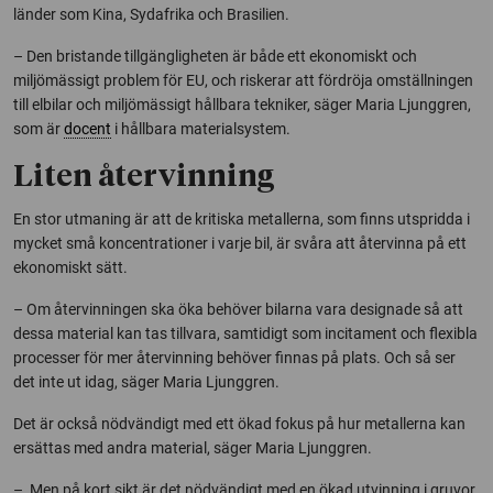
länder som Kina, Sydafrika och Brasilien.
– Den bristande tillgängligheten är både ett ekonomiskt och
miljömässigt problem för EU, och riskerar att fördröja omställningen
till elbilar och miljömässigt hållbara tekniker, säger Maria Ljunggren,
som är
docent
i hållbara materialsystem.
Liten återvinning
En stor utmaning är att de kritiska metallerna, som finns utspridda i
mycket små koncentrationer i varje bil, är svåra att återvinna på ett
ekonomiskt sätt.
– Om återvinningen ska öka behöver bilarna vara designade så att
dessa material kan tas tillvara, samtidigt som incitament och flexibla
processer för mer återvinning behöver finnas på plats. Och så ser
det inte ut idag, säger Maria Ljunggren.
Det är också nödvändigt med ett ökad fokus på hur metallerna kan
ersättas med andra material, säger Maria Ljunggren.
– Men på kort sikt är det nödvändigt med en ökad utvinning i gruvor