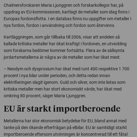
Chalmersforskaren Maria Ljunggren och forskarkollegor har, på
uppdrag av EU-kommissionen, kartlagt de metaller som idag finns i
Europas fordonsflotta. I en databas finns nu uppgifter om metaller i
nya fordon, fordon i användning och fordon som återvinns.
Kartläggningen, som går tillbaka till 2006, visar att andelen så
kallade kritiska metaller har ökat kraftigt i fordonen, en utveckling
som forskarna bedömer kommer fortsätta. Flera av de sällsynta
jordartsmetallerna är några av de metaller som har ökat mest.
– Neodym och dysprosium har ökat med runt 400 respektive 1 700
procent i nya bilar under perioden, och detta redan innan
elektrifieringen slagit igenom. Guld och silver, som inte listas som
kritiska metaller men har stort ekonomiskt värde, har ökat med
omkring 80 procent, säger Maria Ljunggren.
EU är starkt importberoende
Metallerna har stor ekonomisk betydelse för EU, bland annat med
tanke på den ökande efterfrågan på elbilar. EU är samtidigt starkt
importberoende eftersom utvinningen är koncentrerad till ett fåtal