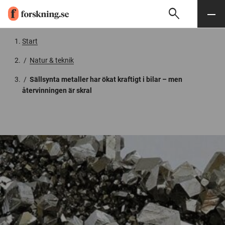
search
Sök
Meny
Gå till innehåll
Start
/
Natur & teknik
/
Sällsynta metaller har ökat kraftigt i bilar – men
återvinningen är skral