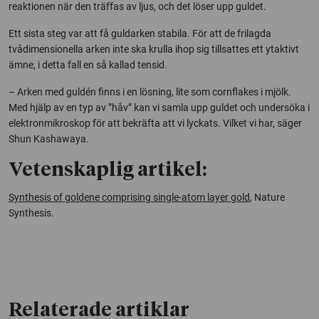
reaktionen när den träffas av ljus, och det löser upp guldet.
Ett sista steg var att få guldarken stabila. För att de frilagda
tvådimensionella arken inte ska krulla ihop sig tillsattes ett ytaktivt
ämne, i detta fall en så kallad tensid.
– Arken med guldén finns i en lösning, lite som cornflakes i mjölk.
Med hjälp av en typ av ”håv” kan vi samla upp guldet och undersöka i
elektronmikroskop för att bekräfta att vi lyckats. Vilket vi har, säger
Shun Kashawaya.
Vetenskaplig artikel:
Synthesis of goldene comprising single-atom layer gold
, Nature
Synthesis.
Relaterade artiklar