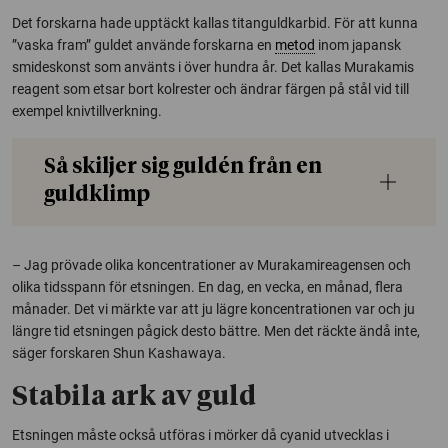
Det forskarna hade upptäckt kallas titanguldkarbid. För att kunna
”vaska fram” guldet använde forskarna en
metod
inom japansk
smideskonst som använts i över hundra år. Det kallas Murakamis
reagent som etsar bort kolrester och ändrar färgen på stål vid till
exempel knivtillverkning.
Så skiljer sig guldén från en
guldklimp
– Jag prövade olika koncentrationer av Murakamireagensen och
olika tidsspann för etsningen. En dag, en vecka, en månad, flera
månader. Det vi märkte var att ju lägre koncentrationen var och ju
längre tid etsningen pågick desto bättre. Men det räckte ändå inte,
säger forskaren Shun Kashawaya.
Stabila ark av guld
Etsningen måste också utföras i mörker då cyanid utvecklas i