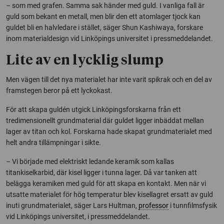
– som med grafen. Samma sak händer med guld. I vanliga fall är
guld som bekant en metall, men blir den ett atomlager tjock kan
guldet bli en halvledare i stället, säger Shun Kashiwaya, forskare
inom materialdesign vid Linköpings universitet i pressmeddelandet.
Lite av en lycklig slump
Men vägen till det nya materialet har inte varit spikrak och en del av
framstegen beror på ett lyckokast.
För att skapa guldén utgick Linköpingsforskarna från ett
tredimensionellt grundmaterial där guldet ligger inbäddat mellan
lager av titan och kol. Forskarna hade skapat grundmaterialet med
helt andra tillämpningar i sikte.
– Vi började med elektriskt ledande keramik som kallas
titankiselkarbid, där kisel ligger i tunna lager. Då var tanken att
belägga keramiken med guld för att skapa en kontakt. Men när vi
utsatte materialet för hög temperatur blev kisellagret ersatt av guld
inuti grundmaterialet, säger Lars Hultman,
professor
i tunnfilmsfysik
vid Linköpings universitet, i pressmeddelandet.