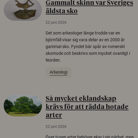
Gammalt skinn var Sveriges
äldsta sko
22 juni 2026
Det som arkeologer länge trodde var en
björnfäll visar sig vara delar av en 2000 år
gammal sko. Fyndet bär spår av romerskt
skomode och beskrivs som mycket ovanligt i
Norden.
Arkeologi
Så mycket eklandskap
krävs för att rädda hotade
arter
22 juni 2026
Över tusen arter behöver ekar i sin närhet, men