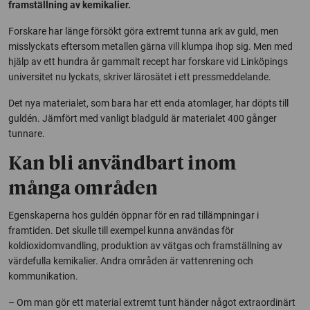
framställning av kemikalier.
Forskare har länge försökt göra extremt tunna ark av guld, men
misslyckats eftersom metallen gärna vill klumpa ihop sig. Men med
hjälp av ett hundra år gammalt recept har forskare vid Linköpings
universitet nu lyckats, skriver lärosätet i ett pressmeddelande.
Det nya materialet, som bara har ett enda atomlager, har döpts till
guldén. Jämfört med vanligt bladguld är materialet 400 gånger
tunnare.
Kan bli användbart inom
många områden
Egenskaperna hos guldén öppnar för en rad tillämpningar i
framtiden. Det skulle till exempel kunna användas för
koldioxidomvandling, produktion av vätgas och framställning av
värdefulla kemikalier. Andra områden är vattenrening och
kommunikation.
– Om man gör ett material extremt tunt händer något extraordinärt