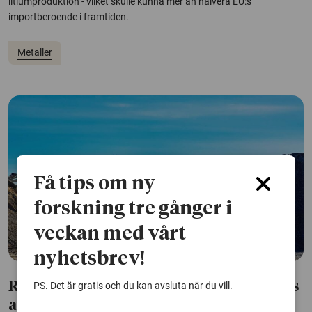
litiumproduktion - vilket skulle kunna mer än halvera EU:s
importberoende i framtiden.
Metaller
Få tips om ny
forskning tre gånger i
veckan med vårt
nyhetsbrev!
PS. Det är gratis och du kan avsluta när du vill.
Rester av värdefulla metaller kan räddas
av bakterier