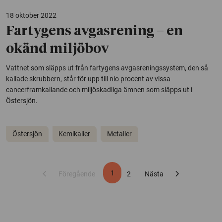
18 oktober 2022
Fartygens avgasrening – en
okänd miljöbov
Vattnet som släpps ut från fartygens avgasreningssystem, den så
kallade skrubbern, står för upp till nio procent av vissa
cancerframkallande och miljöskadliga ämnen som släpps ut i
Östersjön.
Östersjön
Kemikalier
Metaller
chevron_left
chevron_right
1
Föregående
2
Nästa