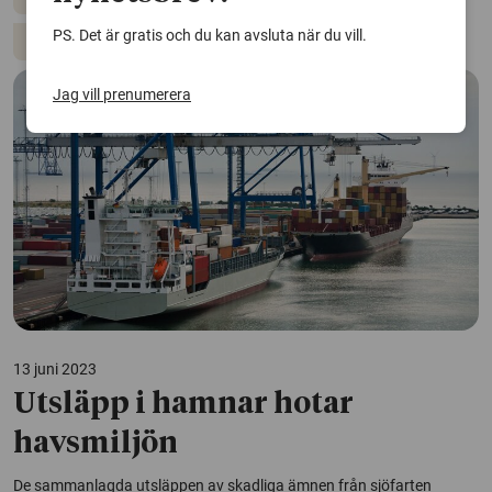
PS. Det är gratis och du kan avsluta när du vill.
Hållbar utveckling
Jag vill prenumerera
13 juni 2023
Utsläpp i hamnar hotar
havsmiljön
​De sammanlagda utsläppen av skadliga ämnen från sjöfarten