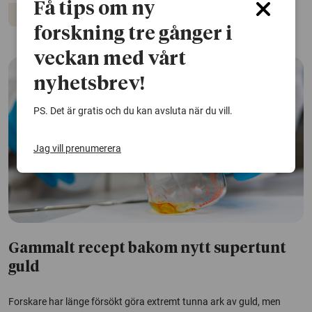
Få tips om ny
Metaller
Hållbar utveckling
forskning tre gånger i
veckan med vårt
nyhetsbrev!
PS. Det är gratis och du kan avsluta när du vill.
Jag vill prenumerera
Gammalt recept bakom nytt supertunt
guld
Forskare har länge försökt göra extremt tunna ark av guld, men