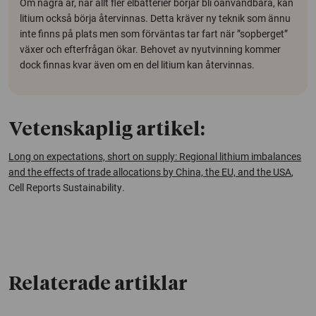
Om några år, när allt fler elbatterier börjar bli oanvändbara, kan
litium också börja återvinnas. Detta kräver ny teknik som ännu
inte finns på plats men som förväntas tar fart när ”sopberget”
växer och efterfrågan ökar. Behovet av nyutvinning kommer
dock finnas kvar även om en del litium kan återvinnas.
Vetenskaplig artikel:
Long on expectations, short on supply: Regional lithium imbalances
and the effects of trade allocations by China, the EU, and the USA
,
Cell Reports Sustainability
.
Relaterade artiklar