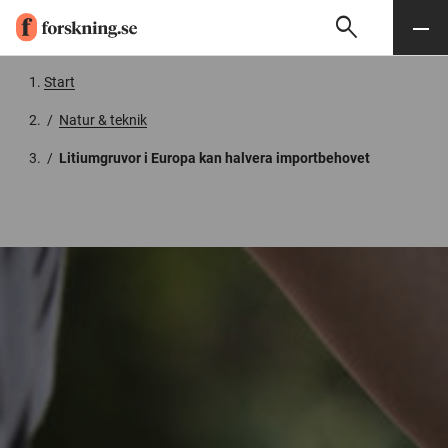
search
Sök
Meny
Gå till innehåll
Start
/
Natur & teknik
/
Litiumgruvor i Europa kan halvera importbehovet