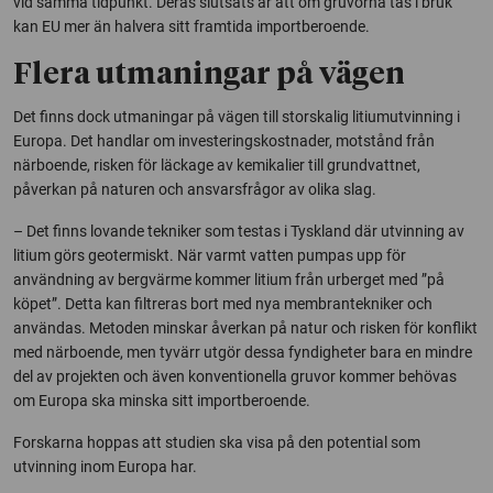
vid samma tidpunkt. Deras slutsats är att om gruvorna tas i bruk
kan EU mer än halvera sitt framtida importberoende.
Flera utmaningar på vägen
Det finns dock utmaningar på vägen till storskalig litiumutvinning i
Europa. Det handlar om investeringskostnader, motstånd från
närboende, risken för läckage av kemikalier till grundvattnet,
påverkan på naturen och ansvarsfrågor av olika slag.
– Det finns lovande tekniker som testas i Tyskland där utvinning av
litium görs geotermiskt. När varmt vatten pumpas upp för
användning av bergvärme kommer litium från urberget med ”på
köpet”. Detta kan filtreras bort med nya membrantekniker och
användas. Metoden minskar åverkan på natur och risken för konflikt
med närboende, men tyvärr utgör dessa fyndigheter bara en mindre
del av projekten och även konventionella gruvor kommer behövas
om Europa ska minska sitt importberoende.
Forskarna hoppas att studien ska visa på den potential som
utvinning inom Europa har.