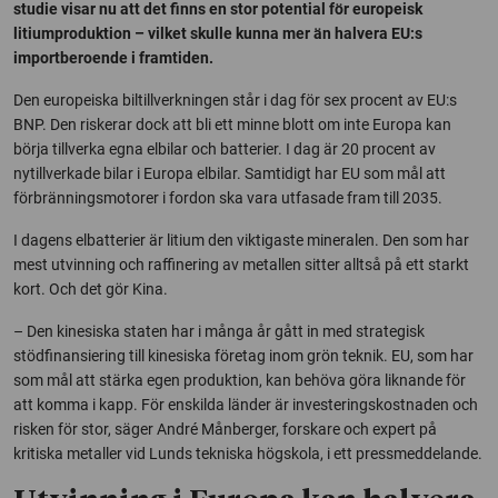
studie visar nu att det finns en stor potential för europeisk
litiumproduktion – vilket skulle kunna mer än halvera EU:s
importberoende i framtiden.
Den europeiska biltillverkningen står i dag för sex procent av EU:s
BNP. Den riskerar dock att bli ett minne blott om inte Europa kan
börja tillverka egna elbilar och batterier. I dag är 20 procent av
nytillverkade bilar i Europa elbilar. Samtidigt har EU som mål att
förbränningsmotorer i fordon ska vara utfasade fram till 2035.
I dagens elbatterier är litium den viktigaste mineralen. Den som har
mest utvinning och raffinering av metallen sitter alltså på ett starkt
kort. Och det gör Kina.
– Den kinesiska staten har i många år gått in med strategisk
stödfinansiering till kinesiska företag inom grön teknik. EU, som har
som mål att stärka egen produktion, kan behöva göra liknande för
att komma i kapp. För enskilda länder är investeringskostnaden och
risken för stor, säger André Månberger, forskare och expert på
kritiska metaller vid Lunds tekniska högskola, i ett pressmeddelande.