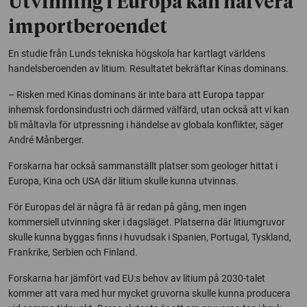
Utvinning i Europa kan halvera
importberoendet
En studie från Lunds tekniska högskola har kartlagt världens
handelsberoenden av litium. Resultatet bekräftar Kinas dominans.
– Risken med Kinas dominans är inte bara att Europa tappar
inhemsk fordonsindustri och därmed välfärd, utan också att vi kan
bli måltavla för utpressning i händelse av globala konflikter, säger
André Månberger.
Forskarna har också sammanställt platser som geologer hittat i
Europa, Kina och USA där litium skulle kunna utvinnas.
För Europas del är några få är redan på gång, men ingen
kommersiell utvinning sker i dagsläget. Platserna där litiumgruvor
skulle kunna byggas finns i huvudsak i Spanien, Portugal, Tyskland,
Frankrike, Serbien och Finland.
Forskarna har jämfört vad EU:s behov av litium på 2030-talet
kommer att vara med hur mycket gruvorna skulle kunna producera