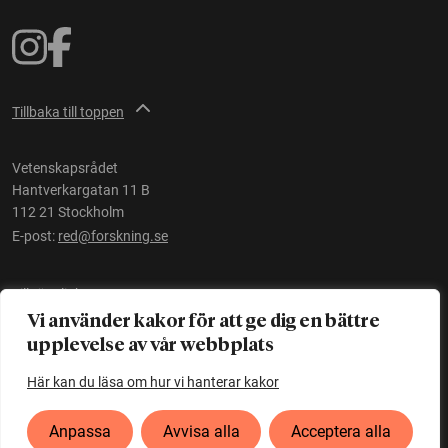
Tillbaka till toppen
Vetenskapsrådet
Hantverkargatan 11 B
112 21 Stockholm
E-post:
red@forskning.se
Tillgänglighet
Vi använder kakor för att ge dig en bättre
upplevelse av vår webbplats
Ett initiativ av
Vetenskapsrådet
Här kan du läsa om hur vi hanterar kakor
Anpassa
Avvisa alla
Acceptera alla