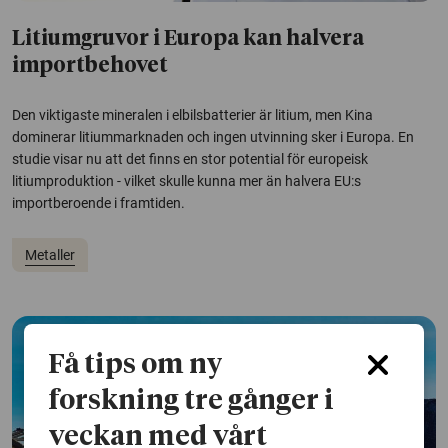
Litiumgruvor i Europa kan halvera
importbehovet
Den viktigaste mineralen i elbilsbatterier är litium, men Kina
dominerar litiummarknaden och ingen utvinning sker i Europa. En
studie visar nu att det finns en stor potential för europeisk
litiumproduktion - vilket skulle kunna mer än halvera EU:s
importberoende i framtiden.
Metaller
Få tips om ny
forskning tre gånger i
veckan med vårt