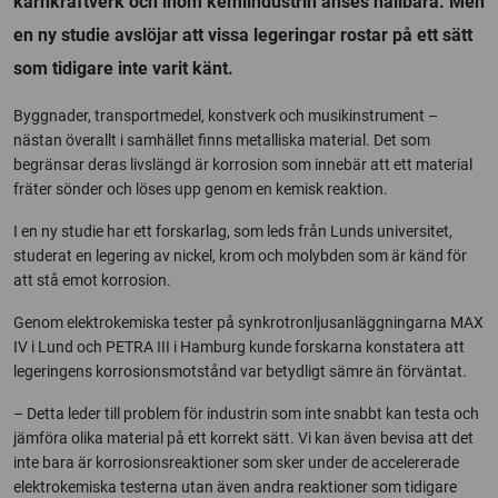
kärnkraftverk och inom kemiindustrin anses hållbara. Men
en ny studie avslöjar att vissa legeringar rostar på ett sätt
som tidigare inte varit känt.
Byggnader, transportmedel, konstverk och musikinstrument –
nästan överallt i samhället finns metalliska material. Det som
begränsar deras livslängd är korrosion som innebär att ett material
fräter sönder och löses upp genom en kemisk reaktion.
I en ny studie har ett forskarlag, som leds från Lunds universitet,
studerat en legering av nickel, krom och molybden som är känd för
att stå emot korrosion.
Genom elektrokemiska tester på synkrotronljusanläggningarna MAX
IV i Lund och PETRA III i Hamburg kunde forskarna konstatera att
legeringens korrosionsmotstånd var betydligt sämre än förväntat.
– Detta leder till problem för industrin som inte snabbt kan testa och
jämföra olika material på ett korrekt sätt. Vi kan även bevisa att det
inte bara är korrosionsreaktioner som sker under de accelererade
elektrokemiska testerna utan även andra reaktioner som tidigare