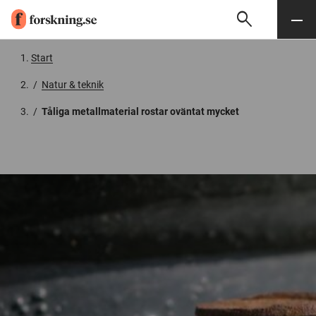
search
Sök
Meny
Gå till innehåll
Start
/
Natur & teknik
/
Tåliga metallmaterial rostar oväntat mycket