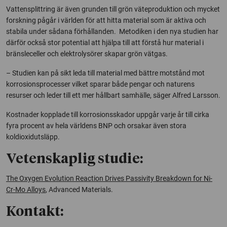
Vattensplittring är även grunden till grön väteproduktion och mycket
forskning pågår i världen för att hitta material som är aktiva och
stabila under sådana förhållanden. Metodiken i den nya studien har
därför också stor potential att hjälpa till att förstå hur material i
bränsleceller och elektrolysörer skapar grön vätgas.
– Studien kan på sikt leda till material med bättre motstånd mot
korrosionsprocesser vilket sparar både pengar och naturens
resurser och leder till ett mer hållbart samhälle, säger Alfred Larsson.
Kostnader kopplade till korrosionsskador uppgår varje år till cirka
fyra procent av hela världens BNP och orsakar även stora
koldioxidutsläpp.
Vetenskaplig studie:
The Oxygen Evolution Reaction Drives Passivity Breakdown for Ni-
Cr-Mo Alloys
,
Advanced Materials
.
Kontakt: