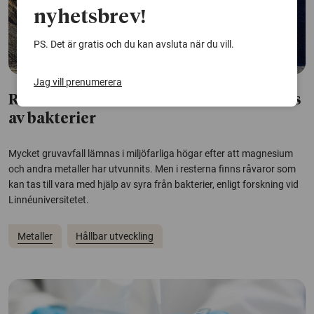
nyhetsbrev!
PS. Det är gratis och du kan avsluta när du vill.
Jag vill prenumerera
Rester av värdefulla metaller kan räddas
av bakterier
Mycket gruvavfall lämnas i miljöfarliga högar efter att magnesium
och andra metaller har utvunnits. Men i resterna finns råvaror som
kan tas till vara med hjälp av syra från bakterier, enligt forskning vid
Linnéuniversitetet.
Metaller
Hållbar utveckling