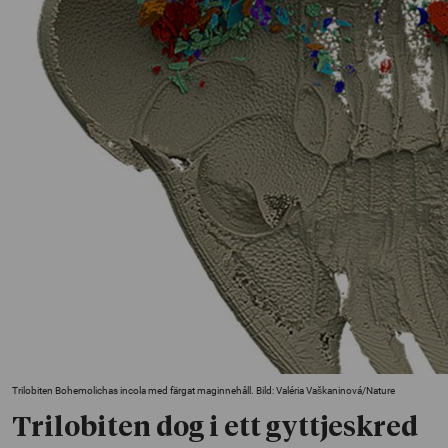
Trilobiten Bohemolichas incola med färgat maginnehåll. Bild: Valéria Vaškaninová/Nature
Trilobiten dog i ett gyttjeskred