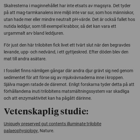
Skalresterna i maginnehållet har inte etsats av magsyra. Det tyder
på att mag-tarmkanalens inre miljö inte var sur, som hos människor,
utan hade mer eller mindre neutralt pH-värde. Det är också fallet hos
nutida leddjur, som till exempel krabbor, så det kan vara ett
urgammalt arv bland leddjuren.
För just den här trilobiten fick livet ett tvärt slut när den begravdes
levande, upp- och nedvänd, i ett gyttjeskred. Efter döden blev den
mat till andra asätare.
I fossilet finns nämligen gångar där andra djur grävt sig ned genom
sedimentet för att förse sig av mjukvävnaderna inne i kroppen.
Själva magen ratade de däremot. Enligt forskarna tyder detta på att
förhållandena inuti trilobitens matsmältningssystem var skadliga
och att enzymaktivitet kan ha pågått därinne.
Vetenskaplig studie:
Uniquely preserved gut contents illuminate trilobite
palaeophysiology
,
Nature.