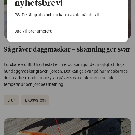
nyhetsbrev!
PS. Det är gratis och du kan avsluta när du vill.
Jag vill prenumerera
Så gräver daggmaskar – skanning ger svar
Forskare vid SLU har testat en metod som gör det möjligt att följa
hur daggmaskar gräver i jorden. Det kan ge svar på hur maskarnas
dolda arbete under markytan påverkas av faktorer som fukt,
temperatur och jordbearbetning.
Djur
Ekosystem