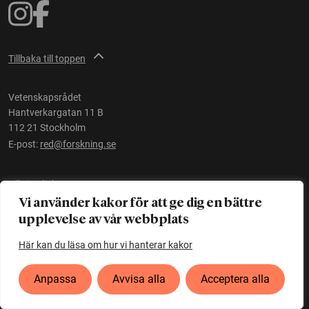
Tillbaka till toppen
Vetenskapsrådet
Hantverkargatan 11 B
112 21 Stockholm
E-post:
red@forskning.se
Tillgänglighet
Vi använder kakor för att ge dig en bättre
upplevelse av vår webbplats
Ett initiativ av
Vetenskapsrådet
Här kan du läsa om hur vi hanterar kakor
Anpassa
Avvisa alla
Acceptera alla