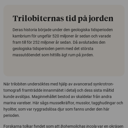
Trilobiternas tid på jorden
Deras historia började under den geologiska tidsperioden
kambrium för ungefär 520 miljoner år sedan och varade
fram till för 252 miljoner år sedan. Då avslutades den
geologiska tidsperioden perm med det största
massutdöendet som hittills ägt rum på jorden.
När trilobiten undersöktes med hjälp av avancerad synkrotron-
tomografi framträdde innanmätet i detalj och dess sista måltid
kunde avslöjas. Maginnehållet bestod av skaldelar från andra
marina varelser. Här sågs musselkräftor, musslor, tagghudingar och
hyoliter, som var ryggradslösa djur som fanns under den här
perioden.
Forskarna tolkar fyndet som att
Bohemolichas incola
var en okräsen