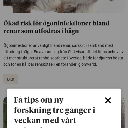
Ökad risk för ögoninfektioner bland
renar som utfodras i hägn
Ögoninfektioner är vanligt bland renar, särskilt i samband med
utfodring i hägn. En avhandling från SLU visar att det finns behov av
ett mer strukturerat renhälsoarbete i Sverige, både för djurens bästa
och för en hållbar renskötsel i en föränderlig omvärld.
Djur
Få tips om ny
forskning tre gånger i
veckan med vårt