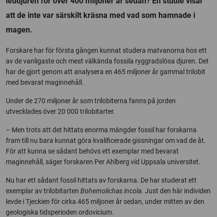
leddjuren för över 400 miljoner år sedan? En studie visar
att de inte var särskilt kräsna med vad som hamnade i
magen.
Forskare har för första gången kunnat studera matvanorna hos ett
av de vanligaste och mest välkända fossila ryggradslösa djuren. Det
har de gjort genom att analysera en 465 miljoner år gammal trilobit
med bevarat maginnehåll.
Under de 270 miljoner år som trilobiterna fanns på jorden
utvecklades över 20 000 trilobitarter.
– Men trots att det hittats enorma mängder fossil har forskarna
fram till nu bara kunnat göra kvalificerade gissningar om vad de åt.
För att kunna se sådant behövs ett exemplar med bevarat
maginnehåll, säger forskaren Per Ahlberg vid Uppsala universitet.
Nu har ett sådant fossil hittats av forskarna. De har studerat ett
exemplar av trilobitarten
Bohemolichas incola
. Just den här individen
levde i Tjeckien för cirka 465 miljoner år sedan, under mitten av den
geologiska tidsperioden ordovicium.