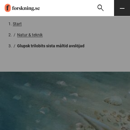
search
Sök
Meny
Gå till innehåll
Start
/
Natur & teknik
/
Glupsk trilobits sista måltid avslöjad