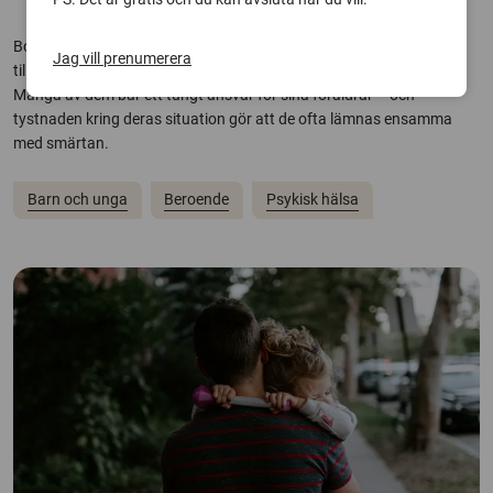
Bortvald, oälskad, ensam och annorlunda. Det är känslor hos barn
Jag vill prenumerera
till föräldrar som lider av psykisk sjukdom eller som har tagit sitt liv.
Många av dem bär ett tungt ansvar för sina föräldrar – och
tystnaden kring deras situation gör att de ofta lämnas ensamma
med smärtan.
Barn och unga
Beroende
Psykisk hälsa