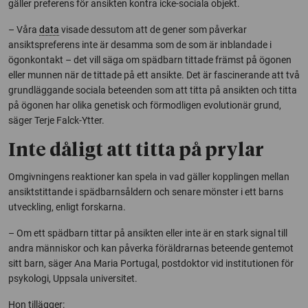
gäller preferens för ansikten kontra icke-sociala objekt.
– Våra
data
visade dessutom att de gener som påverkar
ansiktspreferens inte är desamma som de som är inblandade i
ögonkontakt – det vill säga om spädbarn tittade främst på ögonen
eller munnen när de tittade på ett ansikte. Det är fascinerande att två
grundläggande sociala beteenden som att titta på ansikten och titta
på ögonen har olika genetisk och förmodligen evolutionär grund,
säger Terje Falck-Ytter.
Inte dåligt att titta på prylar
Omgivningens reaktioner kan spela in vad gäller kopplingen mellan
ansiktstittande i spädbarnsåldern och senare mönster i ett barns
utveckling, enligt forskarna.
– Om ett spädbarn tittar på ansikten eller inte är en stark signal till
andra människor och kan påverka föräldrarnas beteende gentemot
sitt barn, säger Ana Maria Portugal, postdoktor vid institutionen för
psykologi, Uppsala universitet.
Hon tillägger: