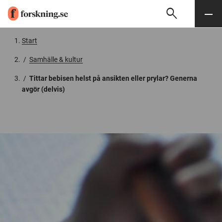
search
Sök
Meny
Gå till innehåll
Start
/
Samhälle & kultur
/
Tittar bebisen helst på ansikten eller prylar? Generna
avgör (delvis)